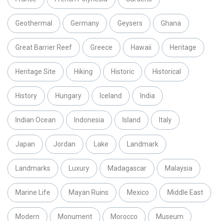
Geothermal
Germany
Geysers
Ghana
Great Barrier Reef
Greece
Hawaii
Heritage
Heritage Site
Hiking
Historic
Historical
History
Hungary
Iceland
India
Indian Ocean
Indonesia
Island
Italy
Japan
Jordan
Lake
Landmark
Landmarks
Luxury
Madagascar
Malaysia
Marine Life
Mayan Ruins
Mexico
Middle East
Modern
Monument
Morocco
Museum