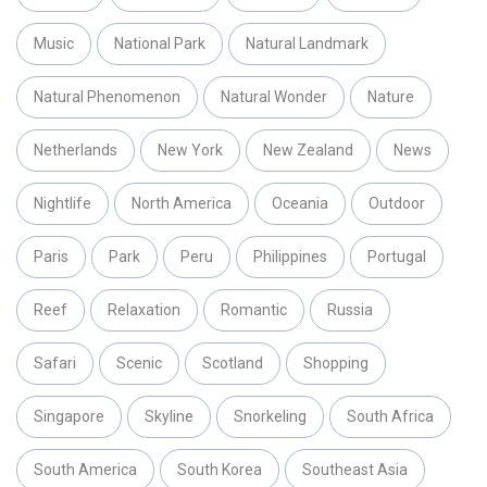
Music
National Park
Natural Landmark
Natural Phenomenon
Natural Wonder
Nature
Netherlands
New York
New Zealand
News
Nightlife
North America
Oceania
Outdoor
Paris
Park
Peru
Philippines
Portugal
Reef
Relaxation
Romantic
Russia
Safari
Scenic
Scotland
Shopping
Singapore
Skyline
Snorkeling
South Africa
South America
South Korea
Southeast Asia