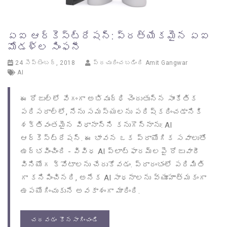
ఏఐ ఆర్కెస్ట్రేషన్: ప్రత్యేకమైన ఏఐ
మోడళ్ల సింఫనీ
24 సెప్టెంబర్, 2018
ప్రచురించబడింది
Amit Gangwar
AI
ఈ రోజుల్లో వేగంగా అభివృద్ధి చెందుతున్న సాంకేతిక
పరిసరాల్లో, నేను సమస్యలను పరిష్కరించడానికి
శక్తివంతమైన విధానాన్ని కనుగొన్నాను: AI
ఆర్కెస్ట్రేషన్. ఈ భావన ఒక ప్రాయోగిక సవాలుతో
ఉద్భవించింది - వివిధ AI ప్లాట్‌ఫారమ్‌లపై రోజువారీ
వినియోగ క్వోటాలను చేరుకోవడం. ప్రారంభంలో పరిమితి
గా కనిపించినది, అనేక AI సాధనాలను వ్యూహాత్మకంగా
ఉపయోగించుకునే అవకాశంగా మారింది.
చదవడం కొనసాగించండి