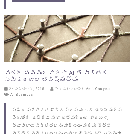
వెండర్ స్విచింగ్ మరియు AI తో సాంకేతిక
సమీకరణాల భవిష్యత్తు
24 సెప్టెంబర్, 2018
ప్రచురించబడింది
Amit Gangwar
AI
,
Business
సంస్థా సాంకేతికత యొక్క ప్రపంచం ఒక భూకంప మార్పు
చెందుతోంది. కృత్రిమ మేధా అభివృద్ధుల కారణంగా,
వ్యాపారాలు విక్రేతలను మార్చడం మరియు కొత్త
సాంకేతిక సమీకరణలను అమలు చేయడం కంటే ఎప్పుడూ