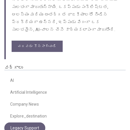
సులభంగా మారుతున్నాయి. ఒకప్పుడు సంక్లిష్టత,
ఆలస్యం మరియు అంతర్గత రాజకీయాలతో నిండిన
ప్రక్రియగా ఉన్నది, ఇప్పుడు వేగంగా ఒక
సులభమైన, AI-చాలన చేసే కార్యకలాపంగా మారుతోంది.
చదవడం కొనసాగించండి
వర్గాలు
AI
Artificial Intelligence
Company News
Explore_destination
Legacy Support