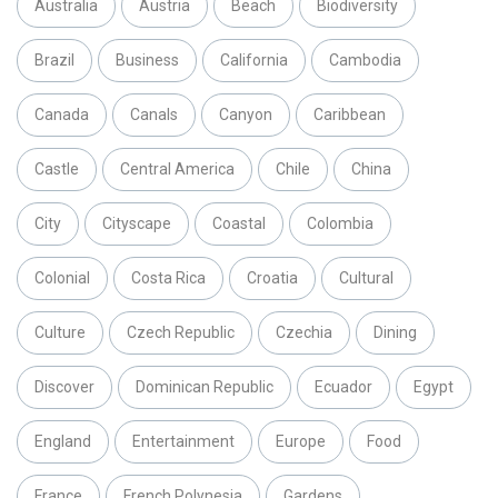
Australia
Austria
Beach
Biodiversity
Brazil
Business
California
Cambodia
Canada
Canals
Canyon
Caribbean
Castle
Central America
Chile
China
City
Cityscape
Coastal
Colombia
Colonial
Costa Rica
Croatia
Cultural
Culture
Czech Republic
Czechia
Dining
Discover
Dominican Republic
Ecuador
Egypt
England
Entertainment
Europe
Food
France
French Polynesia
Gardens