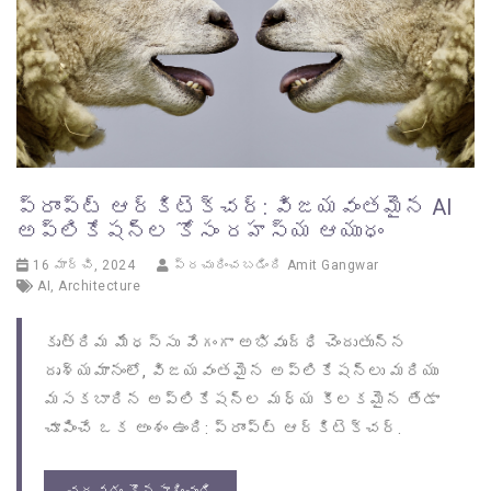
ప్రాంప్ట్ ఆర్కిటెక్చర్: విజయవంతమైన AI
అప్లికేషన్ల కోసం రహస్య ఆయుధం
16 మార్చి, 2024
ప్రచురించబడింది
Amit Gangwar
AI
,
Architecture
కృత్రిమ మేధస్సు వేగంగా అభివృద్ధి చెందుతున్న
దృశ్యమానంలో, విజయవంతమైన అప్లికేషన్లు మరియు
మసకబారిన అప్లికేషన్ల మధ్య కీలకమైన తేడా
చూపించే ఒక అంశం ఉంది: ప్రాంప్ట్ ఆర్కిటెక్చర్.