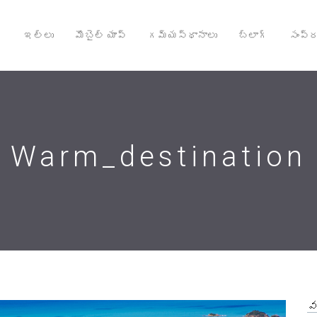
ఇల్లు
మొబైల్ యాప్
గమ్యస్థానాలు
బ్లాగ్
సంప్ర
Warm_destination
వ