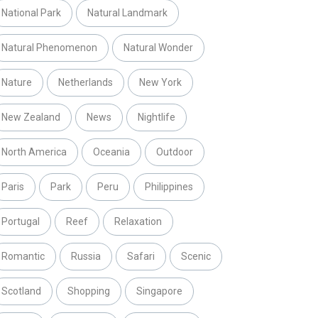
National Park
Natural Landmark
Natural Phenomenon
Natural Wonder
Nature
Netherlands
New York
New Zealand
News
Nightlife
North America
Oceania
Outdoor
Paris
Park
Peru
Philippines
Portugal
Reef
Relaxation
Romantic
Russia
Safari
Scenic
Scotland
Shopping
Singapore