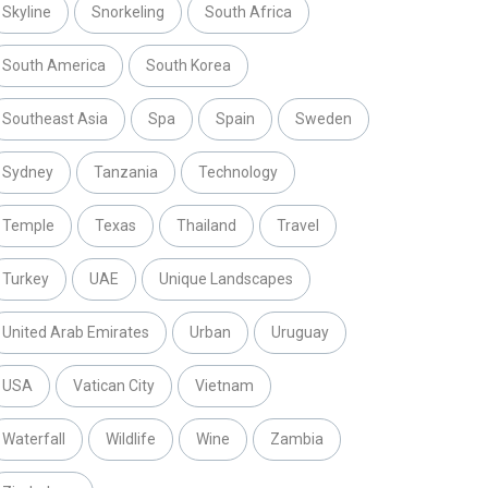
Skyline
Snorkeling
South Africa
South America
South Korea
Southeast Asia
Spa
Spain
Sweden
Sydney
Tanzania
Technology
Temple
Texas
Thailand
Travel
Turkey
UAE
Unique Landscapes
United Arab Emirates
Urban
Uruguay
USA
Vatican City
Vietnam
Waterfall
Wildlife
Wine
Zambia