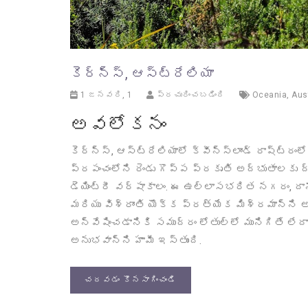
కెర్న్స్, ఆస్ట్రేలియా
1 జనవరి, 1
ప్రచురించబడింది
Oceania
,
Aus
అవలోకనం
కెర్న్స్, ఆస్ట్రేలియాలో క్వీన్స్లాండ్ రాష్
ప్రపంచంలోని రెండు గొప్ప ప్రకృతి అద్భుతాలకు ద్
డెయింట్రీ వర్షాకాలం. ఈ ఉల్లాసభరిత నగరం, ద
మరియు విశ్రాంతి యొక్క ప్రత్యేక మిశ్రమాన్ని అం
అన్వేషించడానికి సముద్రం లోతుల్లో మునిగితే లేదా
అనుభవాన్ని హామీ ఇస్తుంది.
చదవడం కొనసాగించండి