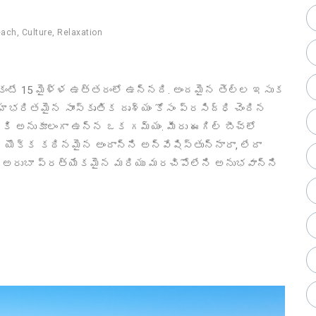
each
,
Culture
,
Relaxation
 కంటే 15 మైళ్ళ ఉత్తరంలో ఉన్నది. అందమైన తెల్ల ఇసుక
సాహభరితమైన సాంస్కృతిక దృశ్యం కోసం ప్రసిద్ధి చెందిన
ులకి అనుకూలంగా ఉన్న ఒక గమ్యం. మీరు ఈగిల్ బీచ్‌లో
్క్ యొక్క కఠినమైన అందాన్ని అన్వేషిస్తున్నారా, లేదా
ా, అరుబా ప్రత్యేకమైన మరియు మరచిపోలేని అనుభవాన్ని