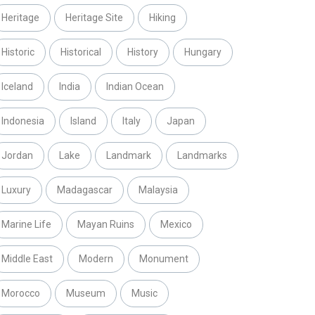
Heritage
Heritage Site
Hiking
Historic
Historical
History
Hungary
Iceland
India
Indian Ocean
Indonesia
Island
Italy
Japan
Jordan
Lake
Landmark
Landmarks
Luxury
Madagascar
Malaysia
Marine Life
Mayan Ruins
Mexico
Middle East
Modern
Monument
Morocco
Museum
Music