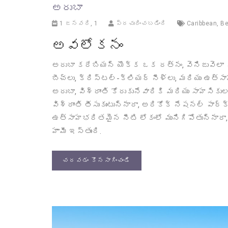
అరుబా
1 జనవరి, 1
ప్రచురించబడింది
Caribbean
,
B
అవలోకనం
అరుబా కరేబియన్ యొక్క ఒక రత్నం, వెనిజువెలా
బీచ్‌లు, క్రిస్టల్-క్లియర్ నీళ్లు, మరియు ఉత్
అరుబా, విశ్రాంతి కోరుకునేవారికి మరియు సాహసిక
విశ్రాంతి తీసుకుంటున్నారా, అరికోక్ నేషనల్ పార
ఉత్సాహభరితమైన నీటి లోకంలో మునిగిపోతున్నార
హామీ ఇస్తుంది.
చదవడం కొనసాగించండి