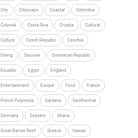
City
Cityscape
Coastal
Colombia
Colonial
Costa Rica
Croatia
Cultural
Culture
Czech Republic
Czechia
Dining
Discover
Dominican Republic
Ecuador
Egypt
England
Entertainment
Europe
Food
France
French Polynesia
Gardens
Geothermal
Germany
Geysers
Ghana
Great Barrier Reef
Greece
Hawaii