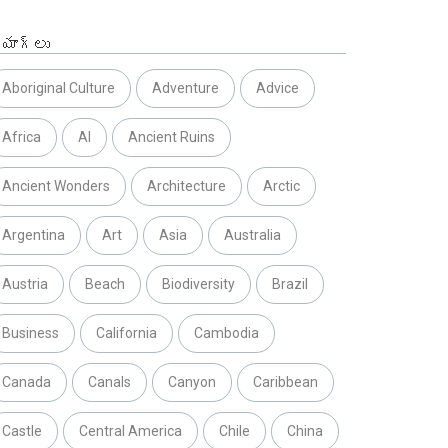
్యాగ్లు
Aboriginal Culture
Adventure
Advice
Africa
AI
Ancient Ruins
Ancient Wonders
Architecture
Arctic
Argentina
Art
Asia
Australia
Austria
Beach
Biodiversity
Brazil
Business
California
Cambodia
Canada
Canals
Canyon
Caribbean
Castle
Central America
Chile
China