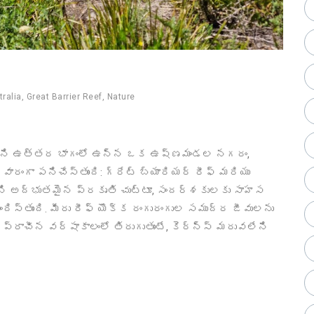
tralia
,
Great Barrier Reef
,
Nature
ట్రంలోని ఉత్తర భాగంలో ఉన్న ఒక ఉష్ణమండల నగరం,
వారంగా పనిచేస్తుంది: గ్రేట్ బ్యారియర్ రీఫ్ మరియు
ాని అద్భుతమైన ప్రకృతి చుట్టూ, సందర్శకులకు సాహస
దిస్తుంది. మీరు రీఫ్ యొక్క రంగురంగుల సముద్ర జీవులను
 ప్రాచీన వర్షాకాలంలో తిరుగుతుంటే, కెర్న్స్ మరువలేని