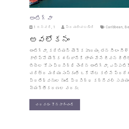
అంటిగ్వా
1 జనవరి, 1
ప్రచురించబడింది
Caribbean
,
B
అవలోకనం
అంటిగ్వా, కరేబియన్ యొక్క హృదయం, తన నీలం నీళ
కాలిప్సో యొక్క శబ్దానికి తాళం వేసే జీవన రీతి
బీచ్‌ల కోసం ప్రసిద్ధి చెందిన అంటిగ్వా, ఎప్పటి
చరిత్ర మరియు సంస్కృతి ఒకే చోట కలిసే ప్రదేశ
ప్రతిధ్వనుల నుండి ప్రసిద్ధ కర్నివల్ సమయంలో
వ్యక్తీకరణల వరకు.
చదవడం కొనసాగించండి