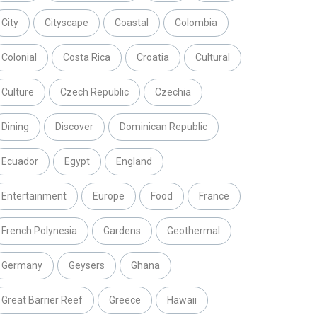
City
Cityscape
Coastal
Colombia
Colonial
Costa Rica
Croatia
Cultural
Culture
Czech Republic
Czechia
Dining
Discover
Dominican Republic
Ecuador
Egypt
England
Entertainment
Europe
Food
France
French Polynesia
Gardens
Geothermal
Germany
Geysers
Ghana
Great Barrier Reef
Greece
Hawaii