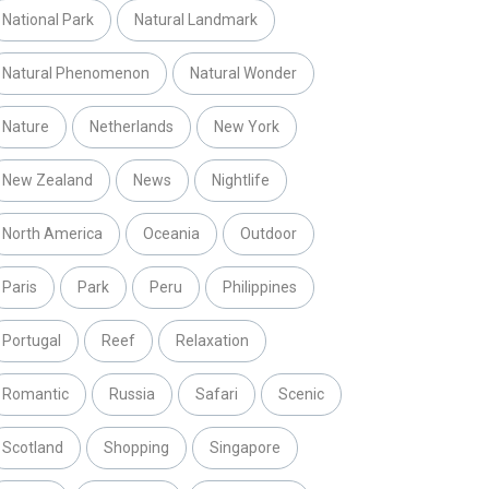
National Park
Natural Landmark
Natural Phenomenon
Natural Wonder
Nature
Netherlands
New York
New Zealand
News
Nightlife
North America
Oceania
Outdoor
Paris
Park
Peru
Philippines
Portugal
Reef
Relaxation
Romantic
Russia
Safari
Scenic
Scotland
Shopping
Singapore