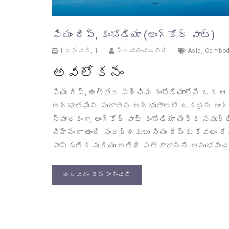
సియం రీప్, కంబోడియా (అంగ్కోర్ వాట్)
1 జనవరి, 1
ప్రచురించబడింది
Asia
,
Cambod
అవలోకనం
సియం రీప్, ఉత్తర పశ్చిమ కంబోడియాలోని ఒక 
అద్భుతమైన పురాతన అద్భుతాలలో ఒకటైన ఆంగ్కోర
స్మారకంగా, ఆంగ్కోర్ వాట్ కంబోడియా యొక్క సమృ
చిహ్నంగా ఉంది. సందర్శకులు సియం రీప్‌కు కేవలం 
సాంస్కృతిక మరియు అతిథి సత్కారాన్ని అనుభవించడా
చదవడం కొనసాగించండి