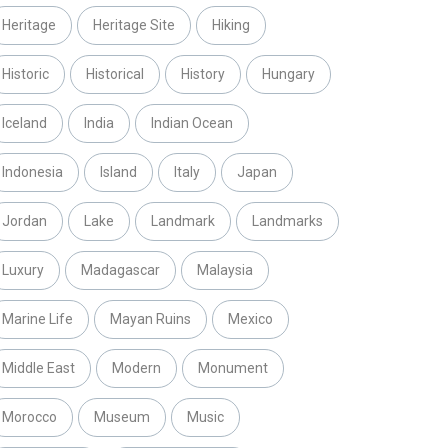
Heritage
Heritage Site
Hiking
Historic
Historical
History
Hungary
Iceland
India
Indian Ocean
Indonesia
Island
Italy
Japan
Jordan
Lake
Landmark
Landmarks
Luxury
Madagascar
Malaysia
Marine Life
Mayan Ruins
Mexico
Middle East
Modern
Monument
Morocco
Museum
Music