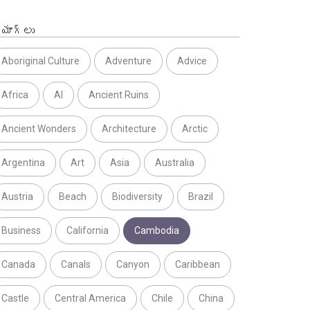
్యాగ్లు
Aboriginal Culture
Adventure
Advice
Africa
AI
Ancient Ruins
Ancient Wonders
Architecture
Arctic
Argentina
Art
Asia
Australia
Austria
Beach
Biodiversity
Brazil
Business
California
Cambodia
Canada
Canals
Canyon
Caribbean
Castle
Central America
Chile
China