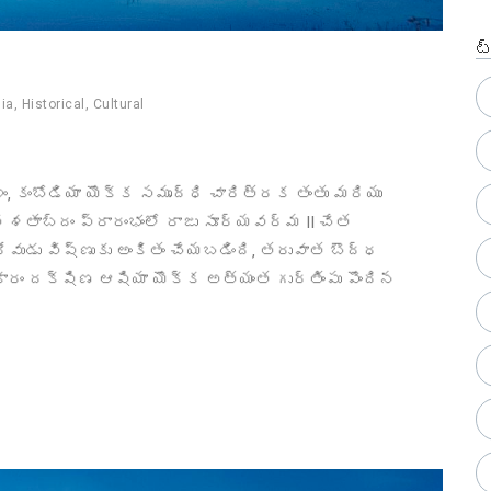
ట
ia
,
Historical
,
Cultural
ం, కంబోడియా యొక్క సమృద్ధి చారిత్రక తంతు మరియు
2వ శతాబ్దం ప్రారంభంలో రాజు సూర్యవర్మ II చేత
వుడు విష్ణుకు అంకితం చేయబడింది, తరువాత బౌద్ధ
ారం దక్షిణ ఆషియా యొక్క అత్యంత గుర్తింపు పొందిన