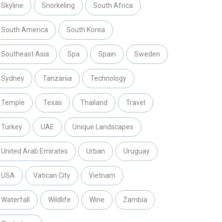
Skyline
Snorkeling
South Africa
South America
South Korea
Southeast Asia
Spa
Spain
Sweden
Sydney
Tanzania
Technology
Temple
Texas
Thailand
Travel
Turkey
UAE
Unique Landscapes
United Arab Emirates
Urban
Uruguay
USA
Vatican City
Vietnam
Waterfall
Wildlife
Wine
Zambia