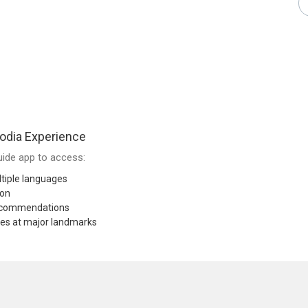
dia Experience
ide app to access:
tiple languages
ion
recommendations
res at major landmarks