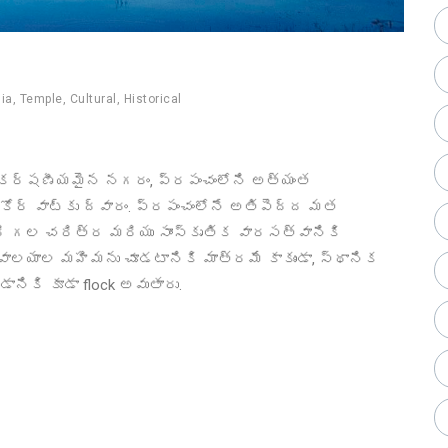
ia
,
Temple
,
Cultural
,
Historical
ఆకర్షణీయమైన నగరం, ప్రపంచంలోని అత్యంత
్ వాట్‌కు ద్వారం. ప్రపంచంలోనే అతిపెద్ద మత
ద్ధి గల చరిత్ర మరియు సాంస్కృతిక వారసత్వానికి
దేవాలయాల మహిమను చూడటానికి మాత్రమే కాకుండా, స్థానిక
నికి కూడా flock అవుతారు.