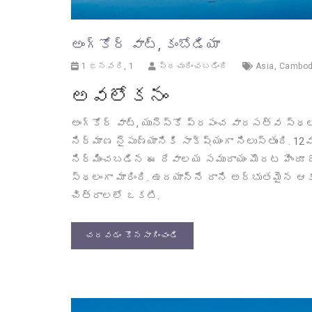
అంగ్కోర్ వాట్, కంబోడియా
1 జనవరి, 1
ప్రచురించబడింది
Asia
,
Cambod
అవలోకనం
అంగ్కోర్ వాట్, యునెస్కో ప్రపంచ వారసత్వ స్థల
నిర్మాణ నైపుణ్యానికి సాక్ష్యంగా నిలుస్తుంది. 1
నిర్మించబడిన ఈ దేవాలయ సముదాయం మొదట హిందూ దే
స్థలంగా మారింది. ఉదయాన్నే దాని అద్భుతమైన ఆక
చిత్రాలలో ఒకటి.
చదవడం కొనసాగించండి