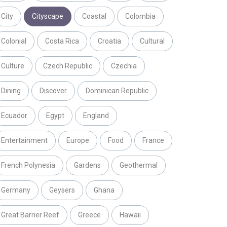
City
Cityscape
Coastal
Colombia
Colonial
Costa Rica
Croatia
Cultural
Culture
Czech Republic
Czechia
Dining
Discover
Dominican Republic
Ecuador
Egypt
England
Entertainment
Europe
Food
France
French Polynesia
Gardens
Geothermal
Germany
Geysers
Ghana
Great Barrier Reef
Greece
Hawaii