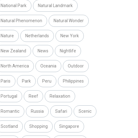
National Park
Natural Landmark
Natural Phenomenon
Natural Wonder
Nature
Netherlands
New York
New Zealand
News
Nightlife
North America
Oceania
Outdoor
Paris
Park
Peru
Philippines
Portugal
Reef
Relaxation
Romantic
Russia
Safari
Scenic
Scotland
Shopping
Singapore