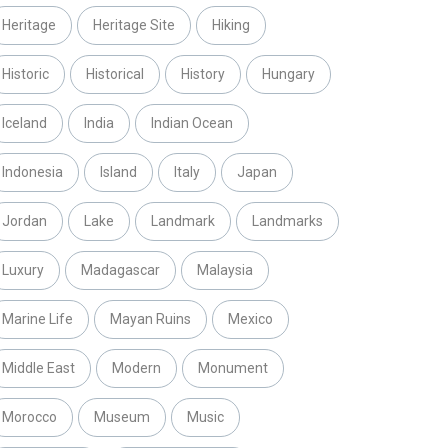
Heritage
Heritage Site
Hiking
Historic
Historical
History
Hungary
Iceland
India
Indian Ocean
Indonesia
Island
Italy
Japan
Jordan
Lake
Landmark
Landmarks
Luxury
Madagascar
Malaysia
Marine Life
Mayan Ruins
Mexico
Middle East
Modern
Monument
Morocco
Museum
Music