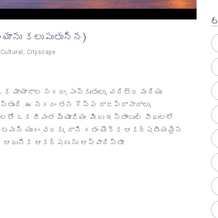
ట
ియాను కలుపుతున్న)
,
Cultural
,
Cityscape
 ఒక మాయాజాల నగరం, సంస్కృతులు, చరిత్ర మరియు
్తుంది. ఈ నగరం తన గొప్ప రాజప్రాసాదాలు,
తో ఒక జీవంత మ్యూజియం. మీరు ఇస్తాంబుల్ వీధులలో
ి ఒట్టమన్ యుగం వరకు, దాని గతం యొక్క ఆకర్షణీయమైన
క ఆధునిక ఆకర్షణను ఆస్వాదిస్తూ.