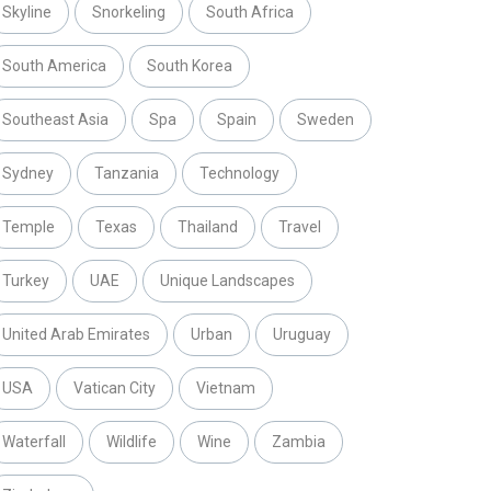
Skyline
Snorkeling
South Africa
South America
South Korea
Southeast Asia
Spa
Spain
Sweden
Sydney
Tanzania
Technology
Temple
Texas
Thailand
Travel
Turkey
UAE
Unique Landscapes
United Arab Emirates
Urban
Uruguay
USA
Vatican City
Vietnam
Waterfall
Wildlife
Wine
Zambia