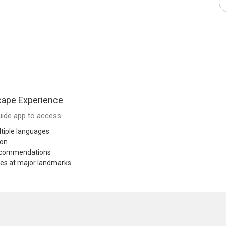
cape Experience
ide app to access:
tiple languages
ion
recommendations
res at major landmarks