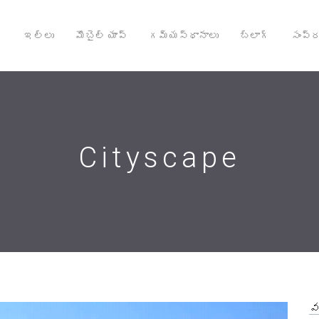
ఇల్లు
మొబైల్ యాప్
గమ్యస్థానాలు
బ్లాగ్
సంప్ర
Cityscape
వ