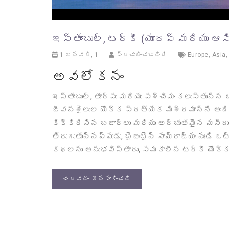
ఇస్తాంబుల్, టర్కీ (యూరప్ మరియు ఆస
1 జనవరి, 1
ప్రచురించబడింది
Europe
,
Asia
అవలోకనం
ఇస్తాంబుల్, తూర్పు మరియు పశ్చిమం కలుస్తున్న
జీవనశైలుల యొక్క ప్రత్యేక మిశ్రమాన్ని అందిస
కిక్కిరిసిన బజార్లు మరియు అద్భుతమైన మసీదుల
తిరుగుతున్నప్పుడు, బైజంటైన్ సామ్రాజ్యం నుండ
కథలను అనుభవిస్తారు, సమకాలీన టర్కీ యొక్
చదవడం కొనసాగించండి