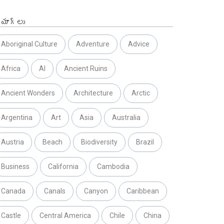
్యాగ్లు
Aboriginal Culture
Adventure
Advice
Africa
AI
Ancient Ruins
Ancient Wonders
Architecture
Arctic
Argentina
Art
Asia
Australia
Austria
Beach
Biodiversity
Brazil
Business
California
Cambodia
Canada
Canals
Canyon
Caribbean
Castle
Central America
Chile
China