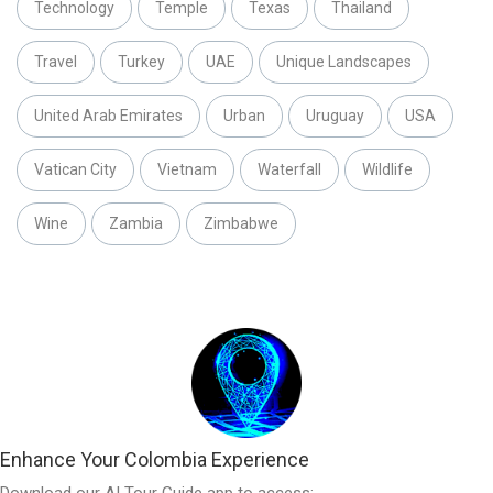
Technology
Temple
Texas
Thailand
Travel
Turkey
UAE
Unique Landscapes
United Arab Emirates
Urban
Uruguay
USA
Vatican City
Vietnam
Waterfall
Wildlife
Wine
Zambia
Zimbabwe
Enhance Your Colombia Experience
Download our AI Tour Guide app to access: