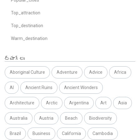
Top_attraction
Top_destination
Warm_destination
ట్యాగ్లు
Aboriginal Culture
Adventure
Advice
Africa
AI
Ancient Ruins
Ancient Wonders
Architecture
Arctic
Argentina
Art
Asia
Australia
Austria
Beach
Biodiversity
Brazil
Business
California
Cambodia