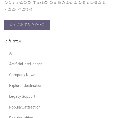
సంప్రదాయాన్ని కోరుకునే ప్రయాణికులకు ప్రేరణాత్మక
గమ్యం గా మారింది.
చదవడం కొనసాగించండి
వర్గాలు
AI
Artificial Intelligence
Company News
Explore_destination
Legacy Support
Popular_attraction
Popular_cities