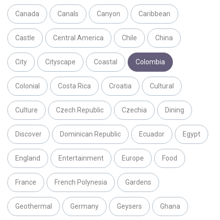
Canada
Canals
Canyon
Caribbean
Castle
Central America
Chile
China
City
Cityscape
Coastal
Colombia
Colonial
Costa Rica
Croatia
Cultural
Culture
Czech Republic
Czechia
Dining
Discover
Dominican Republic
Ecuador
Egypt
England
Entertainment
Europe
Food
France
French Polynesia
Gardens
Geothermal
Germany
Geysers
Ghana