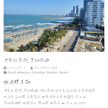
కార్టజెనా, కొలంబియా
1 జనవరి, 1
ప్రచురించబడింది
South America
,
Colombia
,
Historic
,
Beach
అవలోకనం
కార్టజెనా, కొలంబియా, కాలనీయ ఆకర్షణను కరేబియన్
ఆకర్షణతో కలిపిన ఉత్సాహభరితమైన నగరం.
కొలంబియాలో ఉత్తర తీరంలో ఉన్న ఈ నగరం, బాగా