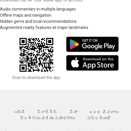
Audio commentary in multiple languages
Offline maps and navigation
Hidden gems and local recommendations
Augmented reality features at major landmarks
Scan to download the app
గురించి
ప్రాజెక్ట్
సేవా
ధరల వివరాలు
ప్రశ్నలు మరియు సమాధానాలు
సంప్రదించండి