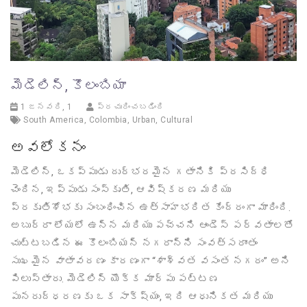
మెడెలిన్, కొలంబియా
1 జనవరి, 1
ప్రచురించబడింది
South America
,
Colombia
,
Urban
,
Cultural
అవలోకనం
మెడెలిన్, ఒకప్పుడు దుర్భరమైన గతానికి ప్రసిద్ధి
చెందిన, ఇప్పుడు సంస్కృతి, ఆవిష్కరణ మరియు
ప్రకృతిశోభకు సంబంధించిన ఉత్సాహభరిత కేంద్రంగా మారింది.
అబుర్రా లోయలో ఉన్న మరియు పచ్చని ఆండెస్ పర్వతాలతో
చుట్టబడిన ఈ కొలంబియన్ నగరాన్ని సంవత్సరాంతం
సుఖమైన వాతావరణం కారణంగా “శాశ్వత వసంత నగరం” అని
పిలుస్తారు. మెడెలిన్ యొక్క మార్పు పట్టణ
పునరుద్ధరణకు ఒక సాక్ష్యం, ఇది ఆధునికత మరియు