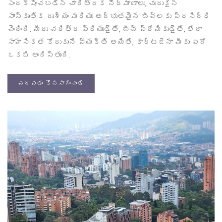
సంరక్షించబడిన చారిత్రక నిర్మాణాలు, చురుకైన
సాంస్కృతిక దృశ్యం మరియు అద్భుతమైన బీచ్‌లకు ప్రసిద్ధి
చెందింది. మీరు చరిత్ర ప్రియుడైతే, బీచ్ ప్రేమికుడైతే, లేదా
సాహసికత కోరుకునే వ్యక్తి అయితే, కార్టజెనా మీకు ఏదో
ఒకటి అందిస్తుంది.
చదవడం కొనసాగించండి