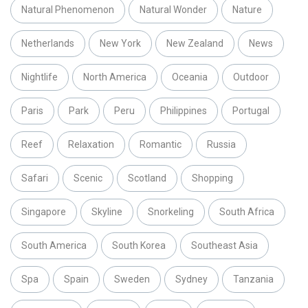
Natural Phenomenon
Natural Wonder
Nature
Netherlands
New York
New Zealand
News
Nightlife
North America
Oceania
Outdoor
Paris
Park
Peru
Philippines
Portugal
Reef
Relaxation
Romantic
Russia
Safari
Scenic
Scotland
Shopping
Singapore
Skyline
Snorkeling
South Africa
South America
South Korea
Southeast Asia
Spa
Spain
Sweden
Sydney
Tanzania