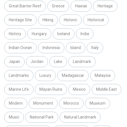
Great Barrier Reef
Greece
Hawaii
Heritage
Heritage Site
Hiking
Historic
Historical
History
Hungary
Iceland
India
Indian Ocean
Indonesia
Island
Italy
Japan
Jordan
Lake
Landmark
Landmarks
Luxury
Madagascar
Malaysia
Marine Life
Mayan Ruins
Mexico
Middle East
Modern
Monument
Morocco
Museum
Music
National Park
Natural Landmark