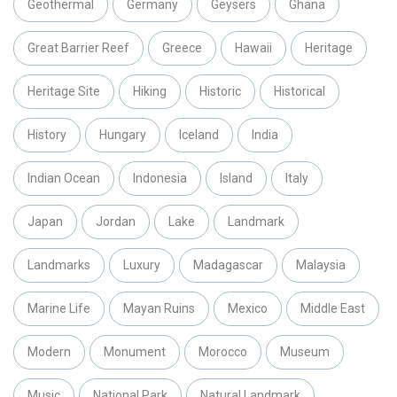
Geothermal
Germany
Geysers
Ghana
Great Barrier Reef
Greece
Hawaii
Heritage
Heritage Site
Hiking
Historic
Historical
History
Hungary
Iceland
India
Indian Ocean
Indonesia
Island
Italy
Japan
Jordan
Lake
Landmark
Landmarks
Luxury
Madagascar
Malaysia
Marine Life
Mayan Ruins
Mexico
Middle East
Modern
Monument
Morocco
Museum
Music
National Park
Natural Landmark