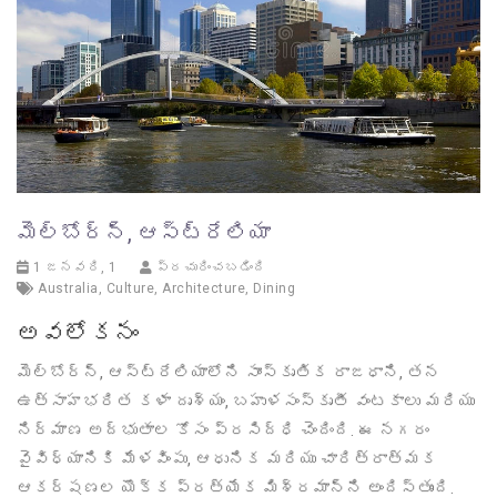
మెల్బోర్న్, ఆస్ట్రేలియా
1 జనవరి, 1
ప్రచురించబడింది
Australia
,
Culture
,
Architecture
,
Dining
అవలోకనం
మెల్బోర్న్, ఆస్ట్రేలియాలోని సాంస్కృతిక రాజధాని, తన
ఉత్సాహభరిత కళా దృశ్యం, బహుళసంస్కృతీ వంటకాలు మరియు
నిర్మాణ అద్భుతాల కోసం ప్రసిద్ధి చెందింది. ఈ నగరం
వైవిధ్యానికి మేళవింపు, ఆధునిక మరియు చారిత్రాత్మక
ఆకర్షణల యొక్క ప్రత్యేక మిశ్రమాన్ని అందిస్తుంది.