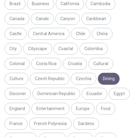
Brazil
Business
California
Cambodia
Canada
Canals
Canyon
Caribbean
Castle
Central America
Chile
China
City
Cityscape
Coastal
Colombia
Colonial
Costa Rica
Croatia
Cultural
Culture
Czech Republic
Czechia
Dining
Discover
Dominican Republic
Ecuador
Egypt
England
Entertainment
Europe
Food
France
French Polynesia
Gardens