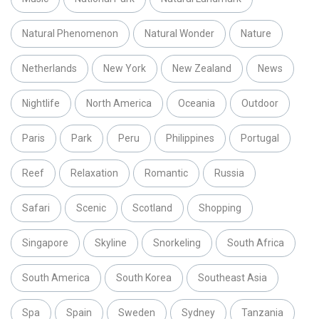
Natural Phenomenon
Natural Wonder
Nature
Netherlands
New York
New Zealand
News
Nightlife
North America
Oceania
Outdoor
Paris
Park
Peru
Philippines
Portugal
Reef
Relaxation
Romantic
Russia
Safari
Scenic
Scotland
Shopping
Singapore
Skyline
Snorkeling
South Africa
South America
South Korea
Southeast Asia
Spa
Spain
Sweden
Sydney
Tanzania