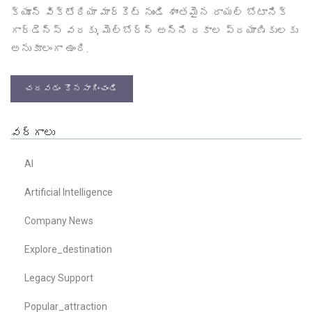
క్యూన్ విక్టోరియా మార్కెట్ నుండి శాంతమైన రాయల్ బోటానిక్
గార్డెన్స్ వరకు, మెల్బోర్న్ అన్ని రకాల ప్రయాణికులకు
అనుకూలంగా ఉంది.
చదవడం కొనసాగించండి
వర్గాలు
AI
Artificial Intelligence
Company News
Explore_destination
Legacy Support
Popular_attraction