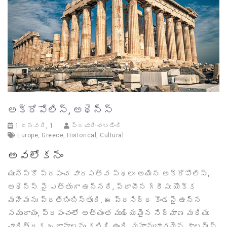
అక్రోపోలిస్, అథెన్స్
1 జనవరి, 1
ప్రచురించబడింది
Europe
,
Greece
,
Historical
,
Cultural
అవలోకనం
యునెస్కో ప్రపంచ వారసత్వ స్థలం అయిన అక్రోపోలిస్,
అథెన్స్ పై ఎత్తుగా ఉన్నది, ప్రాచీన గ్రీసు యొక్క
మహిమను ప్రతిబింబిస్తుంది. ఈ ప్రసిద్ధ కొండపై ఉన్న
సముదాయం, ప్రపంచంలో అత్యంత ముఖ్యమైన నిర్మాణ మరియు
చారిత్రక ఖజానాలను కలిగి ఉంది. మహానుభావమైన కాలమ్స్