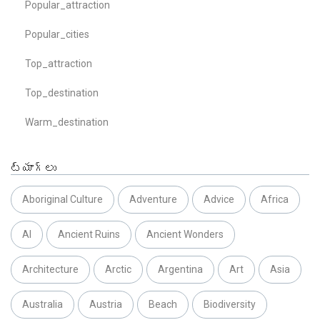
Popular_attraction
Popular_cities
Top_attraction
Top_destination
Warm_destination
ట్యాగ్లు
Aboriginal Culture
Adventure
Advice
Africa
AI
Ancient Ruins
Ancient Wonders
Architecture
Arctic
Argentina
Art
Asia
Australia
Austria
Beach
Biodiversity