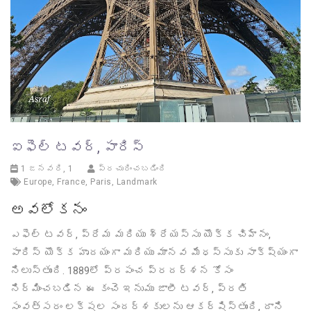
ఐఫెల్ టవర్, పారిస్
1 జనవరి, 1
ప్రచురించబడింది
Europe
,
France
,
Paris
,
Landmark
అవలోకనం
ఎఫెల్ టవర్, ప్రేమ మరియు శ్రేయస్సు యొక్క చిహ్నం,
పారిస్ యొక్క హృదయంగా మరియు మానవ మేధస్సుకు సాక్ష్యంగా
నిలుస్తుంది. 1889లో ప్రపంచ ప్రదర్శన కోసం
నిర్మించబడిన ఈ కంచె ఇనుము జాలీ టవర్, ప్రతి
సంవత్సరం లక్షల సందర్శకులను ఆకర్షిస్తుంది, దాని