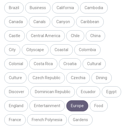
Brazil
Business
California
Cambodia
Canada
Canals
Canyon
Caribbean
Castle
Central America
Chile
China
City
Cityscape
Coastal
Colombia
Colonial
Costa Rica
Croatia
Cultural
Culture
Czech Republic
Czechia
Dining
Discover
Dominican Republic
Ecuador
Egypt
England
Entertainment
Europe
Food
France
French Polynesia
Gardens