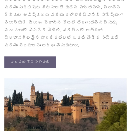
మరియు సంక్లిష్ట శిల్పాలతో కూడిన పార్తెనాన్, ప్రాచీన
గ్రీకుల ఆవిష్కరణ మరియు కళాకారిత్వానికి సాక్ష్యంగా
నిలుస్తుంది. మీరు ఈ ప్రాచీన కోటలో తిరుగుతున్నప్పుడు,
మీరు కాలంలో వెనక్కి వెళ్లి, చరిత్రలో అత్యంత
ప్రభావశీలమైన నాగరికతలలో ఒకటి యొక్క సంస్కృతి
మరియు విజయాలను అర్థం చేసుకుంటారు.
చదవడం కొనసాగించండి