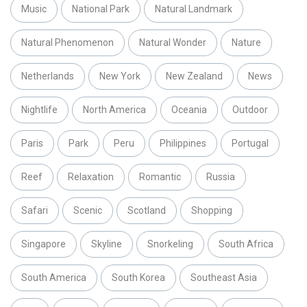
Music
National Park
Natural Landmark
Natural Phenomenon
Natural Wonder
Nature
Netherlands
New York
New Zealand
News
Nightlife
North America
Oceania
Outdoor
Paris
Park
Peru
Philippines
Portugal
Reef
Relaxation
Romantic
Russia
Safari
Scenic
Scotland
Shopping
Singapore
Skyline
Snorkeling
South Africa
South America
South Korea
Southeast Asia