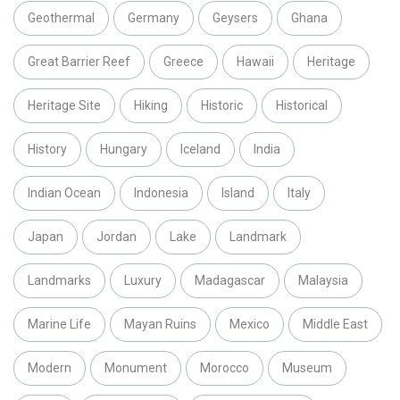
Geothermal
Germany
Geysers
Ghana
Great Barrier Reef
Greece
Hawaii
Heritage
Heritage Site
Hiking
Historic
Historical
History
Hungary
Iceland
India
Indian Ocean
Indonesia
Island
Italy
Japan
Jordan
Lake
Landmark
Landmarks
Luxury
Madagascar
Malaysia
Marine Life
Mayan Ruins
Mexico
Middle East
Modern
Monument
Morocco
Museum