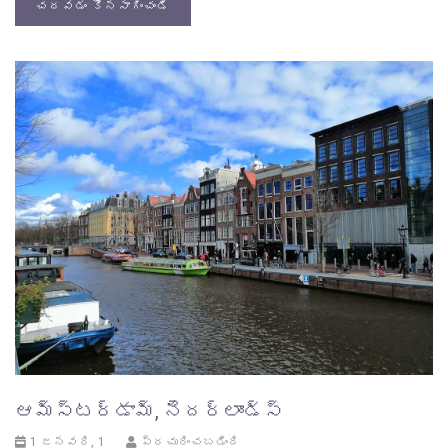
చదవడం కొనసాగించండి
ఆమ్స్టర్డామ్, నెదర్లాండ్స్
1 జనవరి, 1
ప్రచురించబడింది