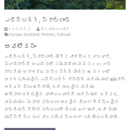
ఎడిన్బర్గ్, స్కాట్లాండ్
1 జనవరి, 1
ప్రచురించబడింది
Europe
,
Scotland
,
Historic
,
Cultural
అవలోకనం
ఎడిన్బర్గ్, స్కాట్లాండ్ యొక్క చారిత్రక రాజధాని,
ప్రాచీనాన్ని ఆధునికంతో సమ్మిళితం చేసే నగరం. దాని
నాటకీయ ఆకాశరేఖకు ప్రసిద్ధి చెందిన ఈ నగరంలో
ఆకర్షణీయమైన ఎడిన్బర్గ్ కాస్టిల్ మరియు మృత вул్కాన్
ఆర్థర్ సీటు ఉన్నాయి, ఇది అందమైన మరియు
ఉత్సాహభరితమైన వాతావరణాన్ని అందిస్తుంది. ఇక్కడ,
మధ్యయుగపు పాత పట్టణం అందమైన విధంగా శ్రేష్ఠమైన
జార్జియన్ కొత్త పట్టణంతో విరుద్ధంగా ఉంది, ఇవి రెండూ
యునెస్కో ప్రపంచ వారసత్వ స్థలంగా గుర్తించబడ్డాయి.