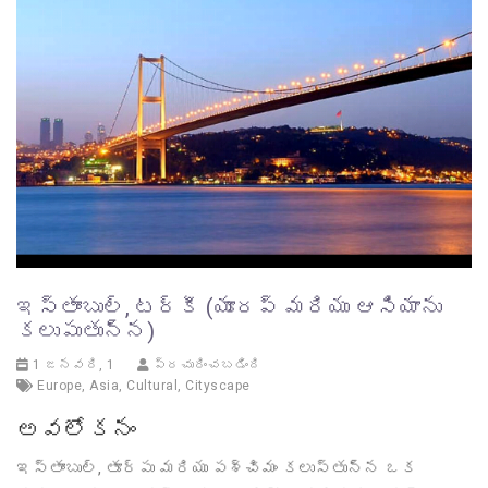
ఇస్తాంబుల్, టర్కీ (యూరప్ మరియు ఆసియాను
కలుపుతున్న)
1 జనవరి, 1
ప్రచురించబడింది
Europe
,
Asia
,
Cultural
,
Cityscape
అవలోకనం
ఇస్తాంబుల్, తూర్పు మరియు పశ్చిమం కలుస్తున్న ఒక