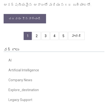
ఆకర్షణీయమైన ఆకారంతో మరియు నగర దృశ్యాలతో.
చదవడం కొనసాగించండి
1
2
3
4
5
పాతది
వర్గాలు
AI
Artificial Intelligence
Company News
Explore_destination
Legacy Support