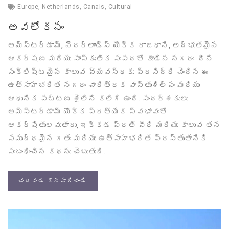
Europe
,
Netherlands
,
Canals
,
Cultural
అవలోకనం
అమ్స్టర్డామ్, నెదర్లాండ్స్ యొక్క రాజధాని, అద్భుతమైన
ఆకర్షణ మరియు సాంస్కృతిక సంపదతో కూడిన నగరం. దీని
సంక్లిష్టమైన కాలువ వ్యవస్థకు ప్రసిద్ధి చెందిన ఈ
ఉత్సాహభరిత నగరం చారిత్రక వాస్తుశిల్పం మరియు
ఆధునిక పట్టణ శైలిని కలిగి ఉంది. సందర్శకులు
అమ్స్టర్డామ్ యొక్క ప్రత్యేక స్వభావంతో
ఆకర్షితులవుతారు, ఇక్కడ ప్రతి వీధి మరియు కాలువ తన
సమృద్ధమైన గతం మరియు ఉత్సాహభరిత ప్రస్తుతానికి
సంబంధించిన కథను చెబుతుంది.
చదవడం కొనసాగించండి