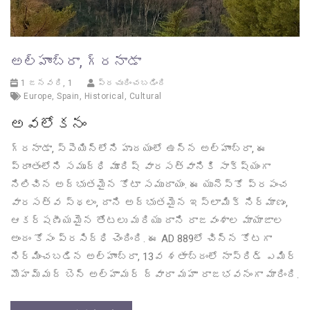
అల్హాంబ్రా, గ్రనాడా
1 జనవరి, 1
ప్రచురించబడింది
Europe
,
Spain
,
Historical
,
Cultural
అవలోకనం
గ్రనాడా, స్పెయిన్‌లోని హృదయంలో ఉన్న అల్హాంబ్రా, ఈ
ప్రాంతంలోని సమృద్ధి మూరిష్ వారసత్వానికి సాక్ష్యంగా
నిలిచిన అద్భుతమైన కోటా సముదాయం. ఈ యునెస్కో ప్రపంచ
వారసత్వ స్థలం, దాని అద్భుతమైన ఇస్లామిక్ నిర్మాణం,
ఆకర్షణీయమైన తోటలు మరియు దాని రాజవంశాల మాయాజాల
అందం కోసం ప్రసిద్ధి చెందింది. ఈ AD 889లో చిన్న కోటగా
నిర్మించబడిన అల్హాంబ్రా, 13వ శతాబ్దంలో నాస్రిడ్ ఎమిర్
మొహమ్మద్ బెన్ అల్హామర్ ద్వారా మహా రాజభవనంగా మారింది.