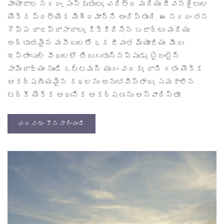
మాయాజాల నగరం, సంస్కృతులు, చరిత్ర మరియు జీవనశైలుల
యొక్క ప్రత్యేక మిశ్రమాన్ని అందిస్తుంది. ఈ నగరం తన
గొప్ప రాజప్రాసాదాలు, కిక్కిరిసిన బజార్లు మరియు
అద్భుతమైన మసీదులతో ఒక జీవంత మ్యూజియం. మీరు
ఇస్తాంబుల్ వీధులలో తిరుగుతున్నప్పుడు, బైజంటైన్
సామ్రాజ్యం నుండి ఒట్టమన్ యుగం వరకు, దాని గతం యొక్క
ఆకర్షణీయమైన కథలను అనుభవిస్తారు, సమకాలీన
టర్కీ యొక్క ఆధునిక ఆకర్షణను ఆస్వాదిస్తూ.
చదవడం కొనసాగించండి