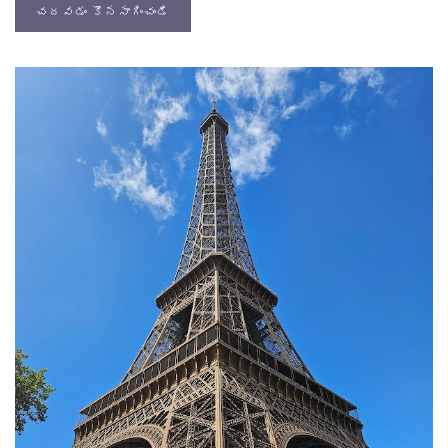
చదవడం కొనసాగించండి