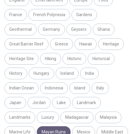
England
Entertainment
Europe
Food
France
French Polynesia
Gardens
Geothermal
Germany
Geysers
Ghana
Great Barrier Reef
Greece
Hawaii
Heritage
Heritage Site
Hiking
Historic
Historical
History
Hungary
Iceland
India
Indian Ocean
Indonesia
Island
Italy
Japan
Jordan
Lake
Landmark
Landmarks
Luxury
Madagascar
Malaysia
Marine Life
Mayan Ruins
Mexico
Middle East