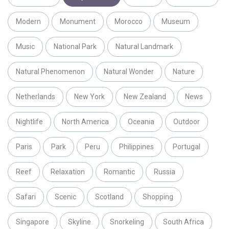
Modern
Monument
Morocco
Museum
Music
National Park
Natural Landmark
Natural Phenomenon
Natural Wonder
Nature
Netherlands
New York
New Zealand
News
Nightlife
North America
Oceania
Outdoor
Paris
Park
Peru
Philippines
Portugal
Reef
Relaxation
Romantic
Russia
Safari
Scenic
Scotland
Shopping
Singapore
Skyline
Snorkeling
South Africa