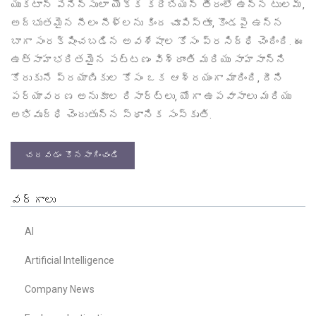
యుకటాన్ పెనిన్సులా యొక్క కరేబియన్ తీరంలో ఉన్న టులమ్,
అద్భుతమైన నీలం నీళ్లను కింద చూపిస్తూ, కొండపై ఉన్న
బాగా సంరక్షించబడిన అవశేషాల కోసం ప్రసిద్ధి చెందింది. ఈ
ఉత్సాహభరితమైన పట్టణం విశ్రాంతి మరియు సాహసాన్ని
కోరుకునే ప్రయాణికుల కోసం ఒక ఆశ్రయంగా మారింది, దీని
పర్యావరణ అనుకూల రిసార్ట్లు, యోగా ఉపవాసాలు మరియు
అభివృద్ధి చెందుతున్న స్థానిక సంస్కృతి.
చదవడం కొనసాగించండి
వర్గాలు
AI
Artificial Intelligence
Company News