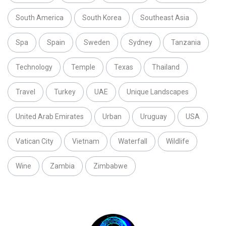
South America
South Korea
Southeast Asia
Spa
Spain
Sweden
Sydney
Tanzania
Technology
Temple
Texas
Thailand
Travel
Turkey
UAE
Unique Landscapes
United Arab Emirates
Urban
Uruguay
USA
Vatican City
Vietnam
Waterfall
Wildlife
Wine
Zambia
Zimbabwe