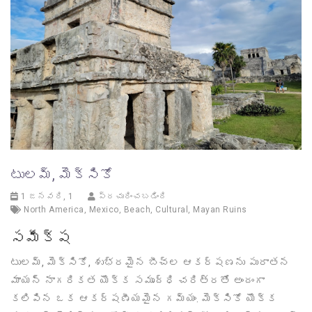
టులమ్, మెక్సికో
1 జనవరి, 1
ప్రచురించబడింది
North America
,
Mexico
,
Beach
,
Cultural
,
Mayan Ruins
సమీక్ష
టులమ్, మెక్సికో, శుభ్రమైన బీచ్‌ల ఆకర్షణను పురాతన
మాయన్ నాగరికత యొక్క సమృద్ధి చరిత్రతో అందంగా
కలిపిన ఒక ఆకర్షణీయమైన గమ్యం. మెక్సికో యొక్క