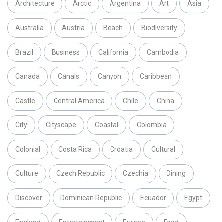
Architecture
Arctic
Argentina
Art
Asia
Australia
Austria
Beach
Biodiversity
Brazil
Business
California
Cambodia
Canada
Canals
Canyon
Caribbean
Castle
Central America
Chile
China
City
Cityscape
Coastal
Colombia
Colonial
Costa Rica
Croatia
Cultural
Culture
Czech Republic
Czechia
Dining
Discover
Dominican Republic
Ecuador
Egypt