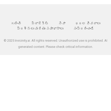
గురించి
ప్రాజెక్ట్
సేవా
ధరల వివరాలు
ప్రశ్నలు మరియు సమాధానాలు
సంప్రదించండి
© 2025 Invicinity.ai. All rights reserved. Unauthorized use is prohibited. AI
generated content. Please check critical information.