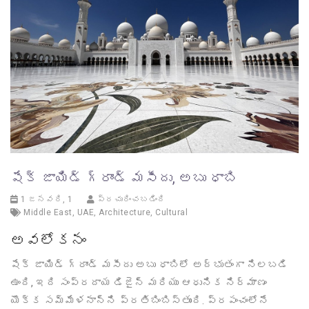
షేక్ జాయిడ్ గ్రాండ్ మసీదు, అబు ధాబి
1 జనవరి, 1
ప్రచురించబడింది
Middle East
,
UAE
,
Architecture
,
Cultural
అవలోకనం
షేక్ జాయిడ్ గ్రాండ్ మసీదు అబు ధాబిలో అద్భుతంగా నిలబడి
ఉంది, ఇది సంప్రదాయ డిజైన్ మరియు ఆధునిక నిర్మాణం
యొక్క సమ్మేళనాన్ని ప్రతిబింబిస్తుంది. ప్రపంచంలోనే