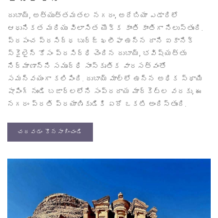
దుబాయ్, అత్యుత్తమతల నగరం, అరేబియా ఎడారిలో
ఆధునికత మరియు విలాసిత యొక్క కాంతి కాంతిగా నిలుస్తుంది.
ప్రపంచ ప్రసిద్ధ బుర్జ్ ఖలీఫా ఉన్న దాని ఐకానిక్
స్కైలైన్ కోసం ప్రసిద్ధి చెందిన దుబాయ్, భవిష్యత్తు
నిర్మాణాన్ని సమృద్ధి సాంస్కృతిక వారసత్వంతో
సమన్వయంగా కలిపింది. దుబాయ్ మాల్‌లో ఉన్న అధిక స్థాయి
షాపింగ్ నుండి బజార్లలోని సంప్రదాయ మార్కెట్ల వరకు, ఈ
నగరం ప్రతి ప్రయాణికుడికి ఏదో ఒకటి అందిస్తుంది.
చదవడం కొనసాగించండి