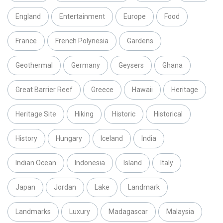
England
Entertainment
Europe
Food
France
French Polynesia
Gardens
Geothermal
Germany
Geysers
Ghana
Great Barrier Reef
Greece
Hawaii
Heritage
Heritage Site
Hiking
Historic
Historical
History
Hungary
Iceland
India
Indian Ocean
Indonesia
Island
Italy
Japan
Jordan
Lake
Landmark
Landmarks
Luxury
Madagascar
Malaysia