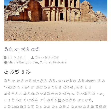
పెట్రా, జోర్డాన్
1 జనవరి, 1
ప్రచురించబడింది
Middle East
,
Jordan
,
Cultural
,
Historical
అవలోకనం
పెట్రా, దాని అద్భుతమైన పింక్-రంగు రాళ్ల నిర్మాణాల కోసం
“గులాబీ నగరం” గా కూడా ప్రసిద్ధి చెందింది, ఇది ఒక
చారిత్రిక మరియు పురావస్తు అద్భుతం. ఈ ప్రాచీన నగరం,
ఒకప్పుడు నబాతీయ రాజ్యానికి繁వంతమైన రాజధాని,
ఇప్పుడు యునెస్కో ప్రపంచ వారసత్వ స్థలం మరియు కొత్త