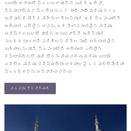
దుబాయ్ ఆకాశంలో ప్రబలంగా ఉన్న బుర్జ్ ఖలీఫా,
నిర్మాణాత్మక ప్రతిభకు ఒక కాంతి కాంతి మరియు నగర
అభివృద్ధి యొక్క చిహ్నంగా నిలుస్తుంది. ఇది ప్రపంచంలోనే
అత్యంత ఎత్తైన భవనం, ఇది విలాసవంతమైన మరియు
ఆవిష్కరణలతో కూడిన అనుభవాన్ని అందిస్తుంది.
సందర్శకులు దాని పరిశీలన డెక్‌ల నుండి అద్భుతమైన
దృశ్యాలను చూసి, ప్రపంచంలోని అత్యంత ఎత్తైన
రెస్టారెంట్లలో మంచి భోజనం చేయవచ్చు మరియు దుబాయ్
చరిత్ర మరియు భవిష్యత్తు ఆశయాలపై ఒక మల్టీమీడియా
ప్రదర్శనను ఆస్వాదించవచ్చు.
చదవడం కొనసాగించండి