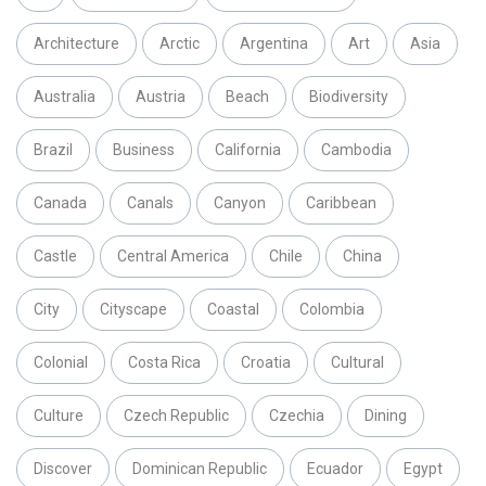
Architecture
Arctic
Argentina
Art
Asia
Australia
Austria
Beach
Biodiversity
Brazil
Business
California
Cambodia
Canada
Canals
Canyon
Caribbean
Castle
Central America
Chile
China
City
Cityscape
Coastal
Colombia
Colonial
Costa Rica
Croatia
Cultural
Culture
Czech Republic
Czechia
Dining
Discover
Dominican Republic
Ecuador
Egypt