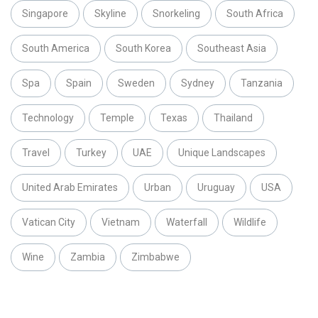
Singapore
Skyline
Snorkeling
South Africa
South America
South Korea
Southeast Asia
Spa
Spain
Sweden
Sydney
Tanzania
Technology
Temple
Texas
Thailand
Travel
Turkey
UAE
Unique Landscapes
United Arab Emirates
Urban
Uruguay
USA
Vatican City
Vietnam
Waterfall
Wildlife
Wine
Zambia
Zimbabwe