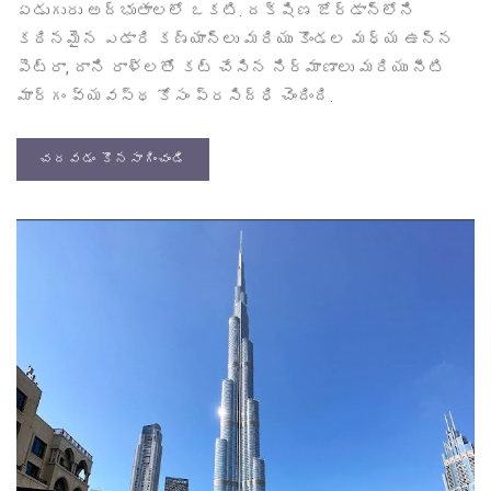
ఏడుగురు అద్భుతాలలో ఒకటి. దక్షిణ జోర్డాన్‌లోని
కఠినమైన ఎడారి కణ్యాన్‌లు మరియు కొండల మధ్య ఉన్న
పెట్రా, దాని రాళ్లతో కట్ చేసిన నిర్మాణాలు మరియు నీటి
మార్గం వ్యవస్థ కోసం ప్రసిద్ధి చెందింది.
చదవడం కొనసాగించండి