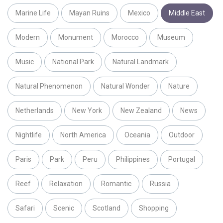
Marine Life
Mayan Ruins
Mexico
Middle East
Modern
Monument
Morocco
Museum
Music
National Park
Natural Landmark
Natural Phenomenon
Natural Wonder
Nature
Netherlands
New York
New Zealand
News
Nightlife
North America
Oceania
Outdoor
Paris
Park
Peru
Philippines
Portugal
Reef
Relaxation
Romantic
Russia
Safari
Scenic
Scotland
Shopping