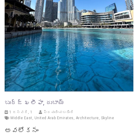
బుర్జ్ ఖలీఫా, దుబాయ్
1 జనవరి, 1
ప్రచురించబడింది
Middle East
,
United Arab Emirates
,
Architecture
,
Skyline
అవలోకనం