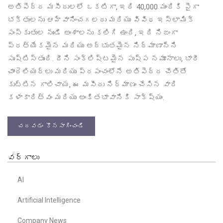
అతిపెద్ద మసీదులలో ఒకటిగా, ఇది 40,000 మందికి పైగా
భక్తులను ఆహ్వానించగలదు మరియు వివిధ ఇస్లామిక్
సంస్కృతుల నుండి అంశాలను కలిగి ఉంది, ఇది నిజంగా
ప్రత్యేకమైన మరియు అద్భుతమైన నిర్మాణాన్ని
సృష్టిస్తుంది. దీని సంక్లిష్టమైన పుష్ప నమూనాలు, భారీ
చాందెలియర్లు మరియు ప్రపంచంలోనే అతిపెద్ద చేతితో
కుట్టిన గాలిచాయ, ఈ మసీదు నిర్మాణం చేసిన వారి
కళాకారిత్వం మరియు అంకితభావానికి సాక్ష్యం.
చదవడం కొనసాగించండి
వర్గాలు
AI
Artificial Intelligence
Company News