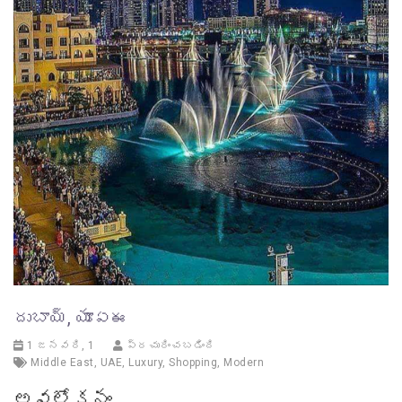
దుబాయ్, యూఏఈ
1 జనవరి, 1
ప్రచురించబడింది
Middle East
,
UAE
,
Luxury
,
Shopping
,
Modern
అవలోకనం