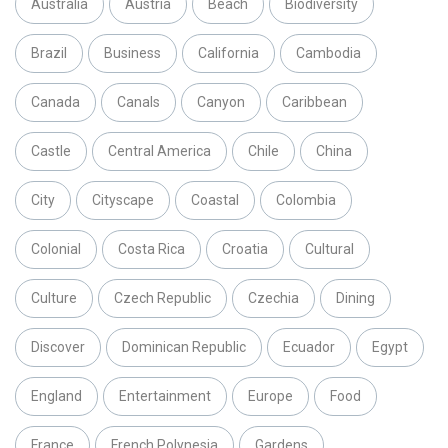
Australia
Austria
Beach
Biodiversity
Brazil
Business
California
Cambodia
Canada
Canals
Canyon
Caribbean
Castle
Central America
Chile
China
City
Cityscape
Coastal
Colombia
Colonial
Costa Rica
Croatia
Cultural
Culture
Czech Republic
Czechia
Dining
Discover
Dominican Republic
Ecuador
Egypt
England
Entertainment
Europe
Food
France
French Polynesia
Gardens