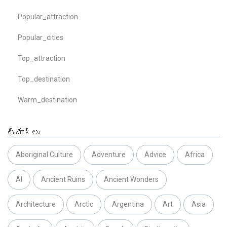
Popular_attraction
Popular_cities
Top_attraction
Top_destination
Warm_destination
ట్యాగ్లు
Aboriginal Culture
Adventure
Advice
Africa
AI
Ancient Ruins
Ancient Wonders
Architecture
Arctic
Argentina
Art
Asia