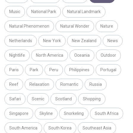
Music
National Park
Natural Landmark
Natural Phenomenon
Natural Wonder
Nature
Netherlands
New York
New Zealand
News
Nightlife
North America
Oceania
Outdoor
Paris
Park
Peru
Philippines
Portugal
Reef
Relaxation
Romantic
Russia
Safari
Scenic
Scotland
Shopping
Singapore
Skyline
Snorkeling
South Africa
South America
South Korea
Southeast Asia