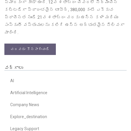
స్మారకంగా కూడా ఉంది. 12వ శతాబ్దం చివరలో నిర్మించిన
కట్టడిగా ప్రారంభమైన లూవ్ర్, 380,000 కంటే ఎక్కువ
ప్రాచీనత నుండి 21వ శతాబ్దం వరకు ఉన్న కళా మరియు
సంస్కృతీ వస్తువులను కలిగి ఉన్న అద్భుతమైన నిల్వగా
మారింది.
చదవడం కొనసాగించండి
వర్గాలు
AI
Artificial Intelligence
Company News
Explore_destination
Legacy Support