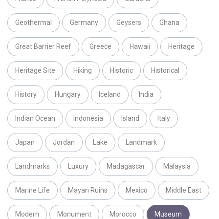
Geothermal
Germany
Geysers
Ghana
Great Barrier Reef
Greece
Hawaii
Heritage
Heritage Site
Hiking
Historic
Historical
History
Hungary
Iceland
India
Indian Ocean
Indonesia
Island
Italy
Japan
Jordan
Lake
Landmark
Landmarks
Luxury
Madagascar
Malaysia
Marine Life
Mayan Ruins
Mexico
Middle East
Modern
Monument
Morocco
Museum