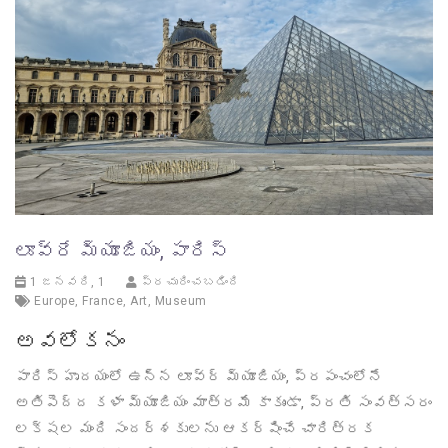
లూవ్రే మ్యూజియం, పారిస్
1 జనవరి, 1
ప్రచురించబడింది
Europe
,
France
,
Art
,
Museum
అవలోకనం
పారిస్ హృదయంలో ఉన్న లూవ్ర్ మ్యూజియం, ప్రపంచంలోనే
అతిపెద్ద కళా మ్యూజియం మాత్రమే కాకుండా, ప్రతి సంవత్సరం
లక్షల మంది సందర్శకులను ఆకర్షించే చారిత్రక