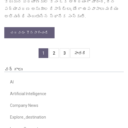
కోరుకునే ప్రయాణికుల కోసం ఒక ఆశ్రయంగా మారింది, దీని
పర్యావరణ అనుకూల రిసార్ట్లు, యోగా ఉపవాసాలు మరియు
అభివృద్ధి చెందుతున్న స్థానిక సంస్కృతి.
చదవడం కొనసాగించండి
1
2
3
పాతది
వర్గాలు
AI
Artificial Intelligence
Company News
Explore_destination