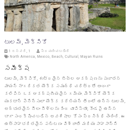
టులమ్, మెక్సికో
1 జనవరి, 1
ప్రచురించబడింది
North America
,
Mexico
,
Beach
,
Cultural
,
Mayan Ruins
సమీక్ష
టులమ్, మెక్సికో, శుభ్రమైన బీచ్‌ల ఆకర్షణను పురాతన
మాయన్ నాగరికత యొక్క సమృద్ధి చరిత్రతో అందంగా
కలిపిన ఒక ఆకర్షణీయమైన గమ్యం. మెక్సికో యొక్క
యుకటాన్ పెనిన్సులా యొక్క కరేబియన్ తీరంలో ఉన్న టులమ్,
అద్భుతమైన నీలం నీళ్లను కింద చూపిస్తూ, కొండపై ఉన్న
బాగా సంరక్షించబడిన అవశేషాల కోసం ప్రసిద్ధి చెందింది. ఈ
ఉత్సాహభరితమైన పట్టణం విశ్రాంతి మరియు సాహసాన్ని