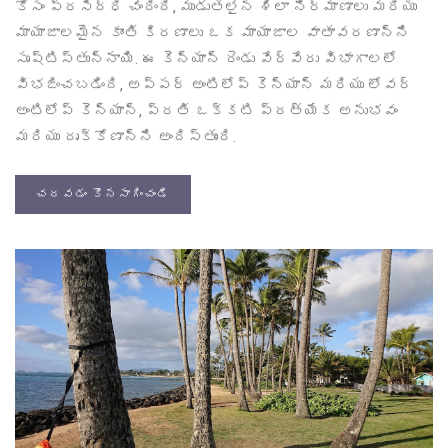
కోసం ప్రసిద్ధి చెందింది, ముడుతలైన శిలా నిర్మాణాలు మరియు
మాయాజాలమైన కాంతి కిరణాలు ఒక మాయాజాల వాతావరణాన్ని
సృష్టిస్తున్నాయి. ఈ కెన్యాన్ రెండు వేర్వేరు విభాగాలలో
విభజించబడింది, అప్‌పర్ అంటిలోప్ కెన్యాన్ మరియు లోవర్
అంటిలోప్ కెన్యాన్, ప్రతి ఒక్కటి ప్రత్యేక అనుభవం
మరియు దృక్కోణాన్ని అందిస్తుంది.
చదవడం కొనసాగించండి