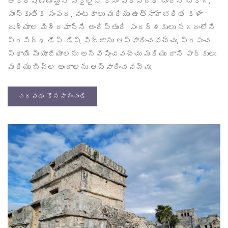
ఆకర్షణీయమైన స్కైలైన్ కోసం ప్రసిద్ధి చెందిన చికాగో,
సాంస్కృతిక సంపద, వంటకాలు మరియు ఉత్సాహభరిత కళా
దృశ్యాల మిశ్రమాన్ని అందిస్తుంది. సందర్శకులు నగరంలోని
ప్రసిద్ధ డీప్-డిష్ పిజ్జాను ఆస్వాదించవచ్చు, ప్రపంచ
స్థాయి మ్యూజియాలను అన్వేషించవచ్చు మరియు దాని పార్కులు
మరియు బీచ్‌ల అందాలను ఆస్వాదించవచ్చు.
చదవడం కొనసాగించండి