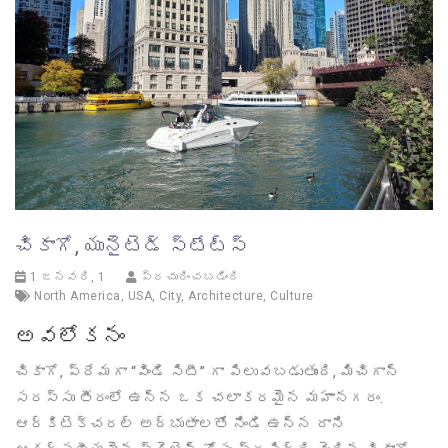
చికాగో, యునైటెడ్ స్టేట్స్
1 జనవరి, 1
ప్రచురించబడింది
North America
,
USA
,
City
,
Architecture
,
Culture
అవలోకనం
చికాగో, ప్రేమగా “విండి సిటీ” గా పిలువబడుతుంది, మిచిగాన్
సరస్సు తీరంలో ఉన్న ఒక చలాకరమైన మహానగరం.
ఆర్కిటెక్చరల్ అద్భుతాలతో నిండి ఉన్న దాని