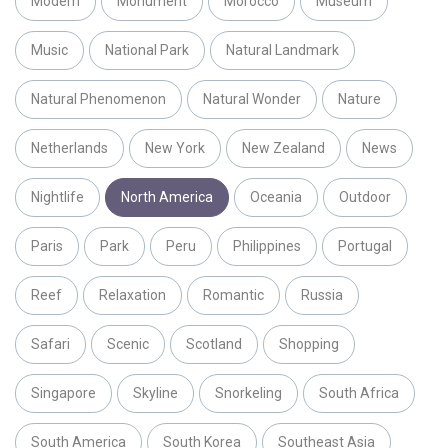
Modern
Monument
Morocco
Museum
Music
National Park
Natural Landmark
Natural Phenomenon
Natural Wonder
Nature
Netherlands
New York
New Zealand
News
Nightlife
North America
Oceania
Outdoor
Paris
Park
Peru
Philippines
Portugal
Reef
Relaxation
Romantic
Russia
Safari
Scenic
Scotland
Shopping
Singapore
Skyline
Snorkeling
South Africa
South America
South Korea
Southeast Asia