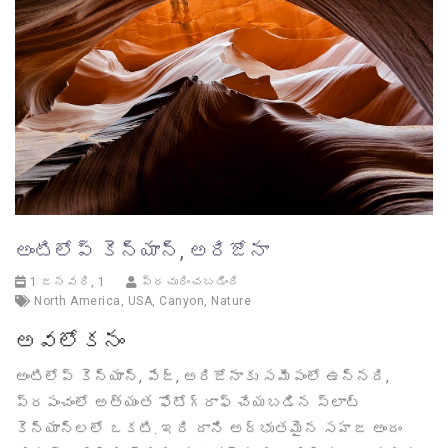
అంటిలోప్ కెన్యాన్, అరిజోనా
1 జనవరి, 1
ప్రచురించబడింది
North America
,
USA
,
Canyon
,
Nature
అవలోకనం
అంటిలోప్ కెన్యాన్, పేజ్, అరిజోనాకు సమీపంలో ఉన్నది,
ప్రపంచంలో అత్యంత ఫోటోగ్రాఫ్ చేయబడిన స్లాట్
కెన్యాన్‌లలో ఒకటి. ఇది దాని అద్భుతమైన సహజ అందం