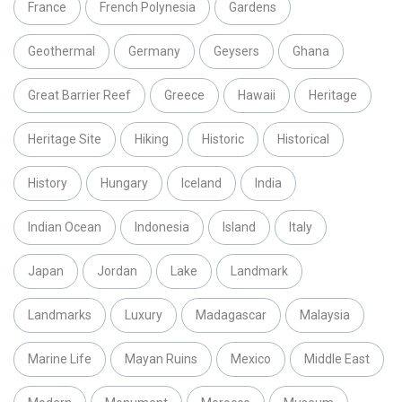
France
French Polynesia
Gardens
Geothermal
Germany
Geysers
Ghana
Great Barrier Reef
Greece
Hawaii
Heritage
Heritage Site
Hiking
Historic
Historical
History
Hungary
Iceland
India
Indian Ocean
Indonesia
Island
Italy
Japan
Jordan
Lake
Landmark
Landmarks
Luxury
Madagascar
Malaysia
Marine Life
Mayan Ruins
Mexico
Middle East