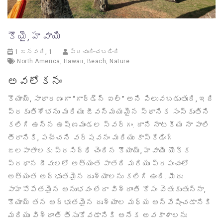
కౌయై, హవాయి
1 జనవరి, 1
ప్రచురించబడింది
North America
,
Hawaii
,
Beach
,
Nature
అవలోకనం
కౌయాయ్, సాధారణంగా “గార్డెన్ ఐల్” అని పిలువబడుతుంది, ఇది
ప్రకృతిశోభను మరియు జీవన్మయమైన స్థానిక సంస్కృతిని
కలిగి ఉన్న ఉష్ణమండల స్వర్గం. దాని నాటకీయ నా పాలి
తీరానికి, పచ్చని వర్షవనం మరియు కాస్కేడింగ్
జలపాతాలకు ప్రసిద్ధి చెందిన కౌయాయ్, హవాయీ యొక్క
ప్రధాన దీవులలో అత్యంత పాతది మరియు ప్రపంచంలో
అత్యంత అద్భుతమైన దృశ్యాలను కలిగి ఉంది. మీరు
సాహసోపేతమైన అనుభవం లేదా విశ్రాంతి కోసం వెతుకుతున్నా,
కౌయాయ్ తన అద్భుతమైన దృశ్యాల మధ్య అన్వేషించడానికి
మరియు విశ్రాంతి తీసుకోవడానికి అనేక అవకాశాలను