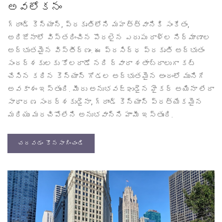
అవలోకనం
గ్రాండ్ కెన్యాన్, ప్రకృతిలోని మహత్త్వానికి సంకేతం,
అరిజోనాలో విస్తరించిన పొరలైన ఎరుపు రాళ్ల నిర్మాణాల
అద్భుతమైన విస్తీర్ణం. ఈ ప్రసిద్ధ ప్రకృతి అద్భుతం
సందర్శకులకు కోలరాడో నది ద్వారా శతాబ్దాలుగా కట్
చేసిన కఠిన కెన్యాన్ గోడల అద్భుతమైన అందంలో మునిగే
అవకాశం ఇస్తుంది. మీరు అనుభవజ్ఞుడైన హైకర్ అయినా లేదా
సాధారణ సందర్శకుడైనా, గ్రాండ్ కెన్యాన్ ప్రత్యేకమైన
మరియు మరచిపోలేని అనుభవాన్ని హామీ ఇస్తుంది.
చదవడం కొనసాగించండి