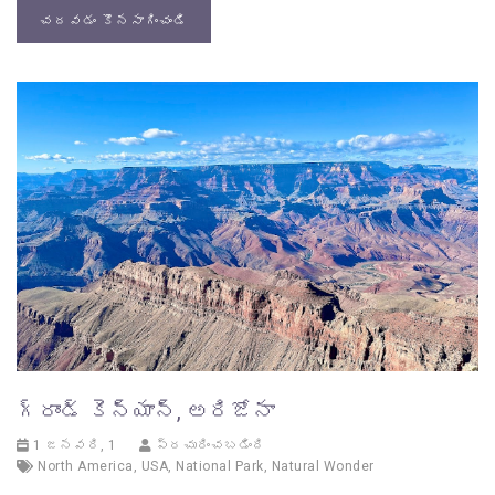
చదవడం కొనసాగించండి
గ్రాండ్ కెన్యాన్, అరిజోనా
1 జనవరి, 1
ప్రచురించబడింది
North America
,
USA
,
National Park
,
Natural Wonder