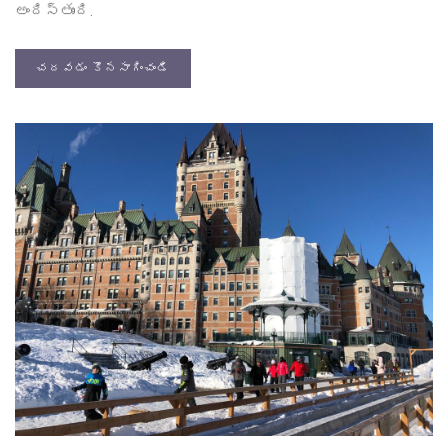
అందిస్తుంది.
చదవడం కొనసాగించండి