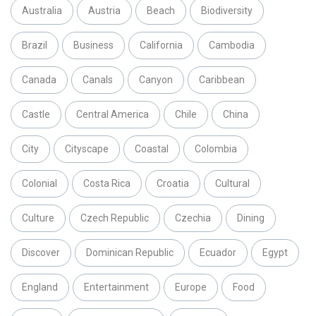
Australia
Austria
Beach
Biodiversity
Brazil
Business
California
Cambodia
Canada
Canals
Canyon
Caribbean
Castle
Central America
Chile
China
City
Cityscape
Coastal
Colombia
Colonial
Costa Rica
Croatia
Cultural
Culture
Czech Republic
Czechia
Dining
Discover
Dominican Republic
Ecuador
Egypt
England
Entertainment
Europe
Food