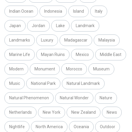
Indian Ocean
Indonesia
Island
Italy
Japan
Jordan
Lake
Landmark
Landmarks
Luxury
Madagascar
Malaysia
Marine Life
Mayan Ruins
Mexico
Middle East
Modern
Monument
Morocco
Museum
Music
National Park
Natural Landmark
Natural Phenomenon
Natural Wonder
Nature
Netherlands
New York
New Zealand
News
Nightlife
North America
Oceania
Outdoor