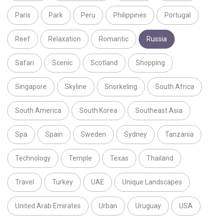
Paris
Park
Peru
Philippines
Portugal
Reef
Relaxation
Romantic
Russia
Safari
Scenic
Scotland
Shopping
Singapore
Skyline
Snorkeling
South Africa
South America
South Korea
Southeast Asia
Spa
Spain
Sweden
Sydney
Tanzania
Technology
Temple
Texas
Thailand
Travel
Turkey
UAE
Unique Landscapes
United Arab Emirates
Urban
Uruguay
USA