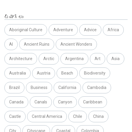
ట్యాగ్లు
Aboriginal Culture
Adventure
Advice
Africa
AI
Ancient Ruins
Ancient Wonders
Architecture
Arctic
Argentina
Art
Asia
Australia
Austria
Beach
Biodiversity
Brazil
Business
California
Cambodia
Canada
Canals
Canyon
Caribbean
Castle
Central America
Chile
China
City
Cityscape
Coastal
Colombia