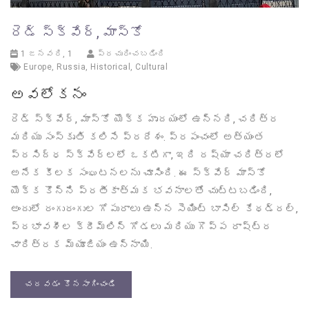
రెడ్ స్క్వేర్, మాస్కో
1 జనవరి, 1
ప్రచురించబడింది
Europe
,
Russia
,
Historical
,
Cultural
అవలోకనం
రెడ్ స్క్వేర్, మాస్కో యొక్క హృదయంలో ఉన్నది, చరిత్ర
మరియు సంస్కృతి కలిసే ప్రదేశం. ప్రపంచంలో అత్యంత
ప్రసిద్ధ స్క్వేర్లలో ఒకటిగా, ఇది రష్యా చరిత్రలో
అనేక కీలక సంఘటనలను చూసింది. ఈ స్క్వేర్ మాస్కో
యొక్క కొన్ని ప్రతీకాత్మక భవనాలతో చుట్టబడింది,
అందులో రంగురంగుల గోపురాలు ఉన్న సెయింట్ బాసిల్ కేథడ్రల్,
ప్రభావశీల క్రీమ్లిన్ గోడలు మరియు గొప్ప రాష్ట్ర
చారిత్రక మ్యూజియం ఉన్నాయి.
చదవడం కొనసాగించండి