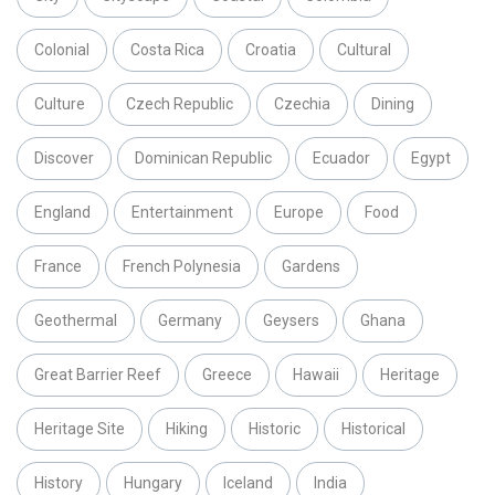
Colonial
Costa Rica
Croatia
Cultural
Culture
Czech Republic
Czechia
Dining
Discover
Dominican Republic
Ecuador
Egypt
England
Entertainment
Europe
Food
France
French Polynesia
Gardens
Geothermal
Germany
Geysers
Ghana
Great Barrier Reef
Greece
Hawaii
Heritage
Heritage Site
Hiking
Historic
Historical
History
Hungary
Iceland
India