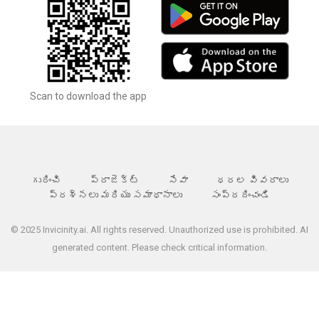
Scan to download the app
గురించి
ప్రాజెక్ట్
సేవా
ధరల వివరాలు
ప్రశ్నలు మరియు సమాధానాలు
సంప్రదించండి
© 2025 Invicinity.ai. All rights reserved. Unauthorized use is prohibited. AI
generated content. Please check critical information.