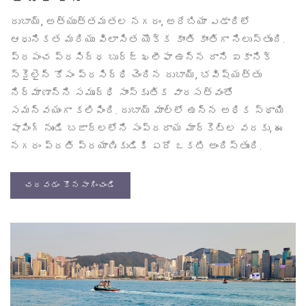
దుబాయ్, అత్యుత్తమతల నగరం, అరేబియా ఎడారిలో
ఆధునికత మరియు విలాసిత యొక్క కాంతి కాంతిగా నిలుస్తుంది.
ప్రపంచ ప్రసిద్ధ బుర్జ్ ఖలీఫా ఉన్న దాని ఐకానిక్
స్కైలైన్ కోసం ప్రసిద్ధి చెందిన దుబాయ్, భవిష్యత్తు
నిర్మాణాన్ని సమృద్ధి సాంస్కృతిక వారసత్వంతో
సమన్వయంగా కలిపింది. దుబాయ్ మాల్‌లో ఉన్న అధిక స్థాయి
షాపింగ్ నుండి బజార్లలోని సంప్రదాయ మార్కెట్ల వరకు, ఈ
నగరం ప్రతి ప్రయాణికుడికి ఏదో ఒకటి అందిస్తుంది.
చదవడం కొనసాగించండి