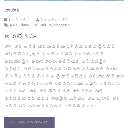
హాంకాంగ్
1 జనవరి, 1
ప్రచురించబడింది
Asia
,
China
,
City
,
Culture
,
Shopping
అవలోకనం
హాంగ్ కాంగ్ అనేది తూర్పు మరియు పశ్చిమం కలిసే డైనమిక్
మెట్రోపోలిస్, ఇది ప్రతి రకమైన ప్రయాణికుడికి
అనుకూలమైన అనుభవాలను అందిస్తుంది. అద్భుతమైన
స్కైలైన్, ఉత్సాహభరితమైన సంస్కృతి మరియు బిజీ వీధుల
కోసం ప్రసిద్ధి చెందిన ఈ చైనా ప్రత్యేక పరిపాలనా ప్రాంతం
ఆధునిక ఆవిష్కరణతో కలిసిన సమృద్ధమైన చరిత్రను
కలిగి ఉంది. మాంగ్ కాక్ యొక్క బిజీ మార్కెట్ల నుండి
విక్టోరియా పీక్ యొక్క శాంతమైన దృశ్యాల వరకు, హాంగ్ కాంగ్
అనేది ఎప్పుడూ ఆకర్షణను కలిగించే నగరం.
చదవడం కొనసాగించండి