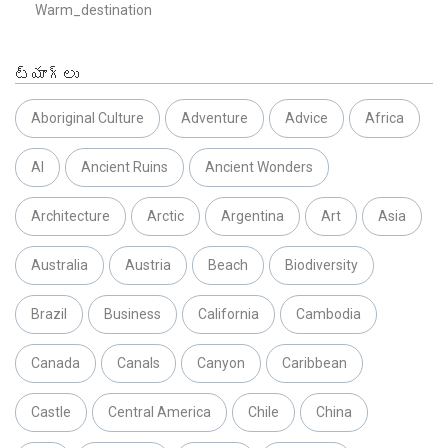
Warm_destination
ట్యాగ్లు
Aboriginal Culture
Adventure
Advice
Africa
AI
Ancient Ruins
Ancient Wonders
Architecture
Arctic
Argentina
Art
Asia
Australia
Austria
Beach
Biodiversity
Brazil
Business
California
Cambodia
Canada
Canals
Canyon
Caribbean
Castle
Central America
Chile
China