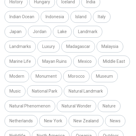
History
Hungary
Iceland
India
Indian Ocean
Indonesia
Island
Italy
Japan
Jordan
Lake
Landmark
Landmarks
Luxury
Madagascar
Malaysia
Marine Life
Mayan Ruins
Mexico
Middle East
Modern
Monument
Morocco
Museum
Music
National Park
Natural Landmark
Natural Phenomenon
Natural Wonder
Nature
Netherlands
New York
New Zealand
News
Nightlife
North America
Oceania
Outdoor