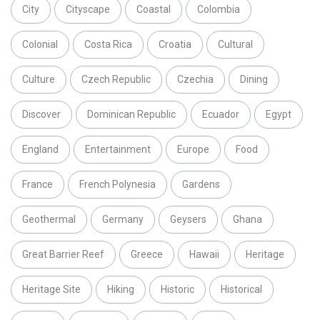
City
Cityscape
Coastal
Colombia
Colonial
Costa Rica
Croatia
Cultural
Culture
Czech Republic
Czechia
Dining
Discover
Dominican Republic
Ecuador
Egypt
England
Entertainment
Europe
Food
France
French Polynesia
Gardens
Geothermal
Germany
Geysers
Ghana
Great Barrier Reef
Greece
Hawaii
Heritage
Heritage Site
Hiking
Historic
Historical