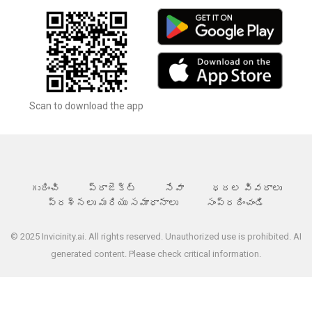
Scan to download the app
గురించి
ప్రాజెక్ట్
సేవా
ధరల వివరాలు
ప్రశ్నలు మరియు సమాధానాలు
సంప్రదించండి
© 2025 Invicinity.ai. All rights reserved. Unauthorized use is prohibited. AI
generated content. Please check critical information.