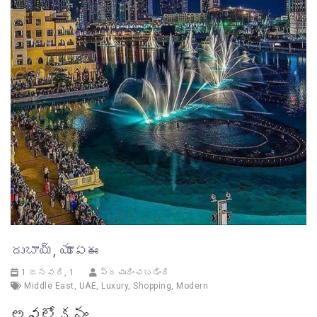
దుబాయ్, యూఏఈ
1 జనవరి, 1
ప్రచురించబడింది
Middle East
,
UAE
,
Luxury
,
Shopping
,
Modern
అవలోకనం