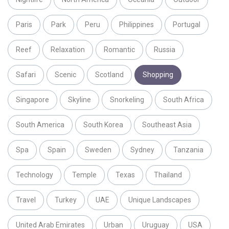
Paris
Park
Peru
Philippines
Portugal
Reef
Relaxation
Romantic
Russia
Safari
Scenic
Scotland
Shopping
Singapore
Skyline
Snorkeling
South Africa
South America
South Korea
Southeast Asia
Spa
Spain
Sweden
Sydney
Tanzania
Technology
Temple
Texas
Thailand
Travel
Turkey
UAE
Unique Landscapes
United Arab Emirates
Urban
Uruguay
USA