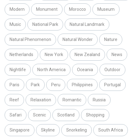
Modern
Monument
Morocco
Museum
Music
National Park
Natural Landmark
Natural Phenomenon
Natural Wonder
Nature
Netherlands
New York
New Zealand
News
Nightlife
North America
Oceania
Outdoor
Paris
Park
Peru
Philippines
Portugal
Reef
Relaxation
Romantic
Russia
Safari
Scenic
Scotland
Shopping
Singapore
Skyline
Snorkeling
South Africa