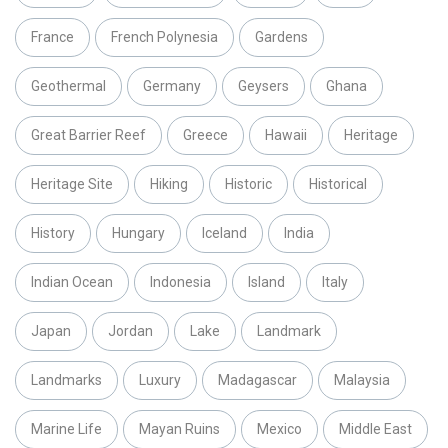
France
French Polynesia
Gardens
Geothermal
Germany
Geysers
Ghana
Great Barrier Reef
Greece
Hawaii
Heritage
Heritage Site
Hiking
Historic
Historical
History
Hungary
Iceland
India
Indian Ocean
Indonesia
Island
Italy
Japan
Jordan
Lake
Landmark
Landmarks
Luxury
Madagascar
Malaysia
Marine Life
Mayan Ruins
Mexico
Middle East