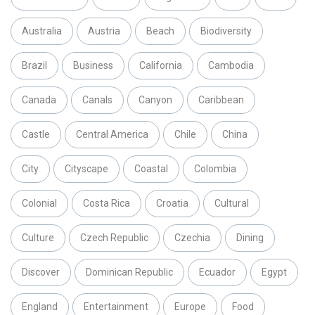
Australia
Austria
Beach
Biodiversity
Brazil
Business
California
Cambodia
Canada
Canals
Canyon
Caribbean
Castle
Central America
Chile
China
City
Cityscape
Coastal
Colombia
Colonial
Costa Rica
Croatia
Cultural
Culture
Czech Republic
Czechia
Dining
Discover
Dominican Republic
Ecuador
Egypt
England
Entertainment
Europe
Food