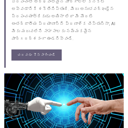
ప్రపంచంతో అర్థవంతమైన మార్గాలలో కనెక్ట్
అవ్వడానికి శక్తినిస్తుంది. మీరు అనుభవజ్ఞుడైన
ప్రపంచయాత్రికుడు అయినా లేదా మీ మొదటి
అంతర్జాతీయ ప్రయాణాన్ని ప్రణాళిక చేస్తున్నా, AI
మీకు మరువలేని సాహసాలకు నమ్మకమైన
మార్గదర్శకంగా ఉండనివ్వండి.
చదవడం కొనసాగించండి