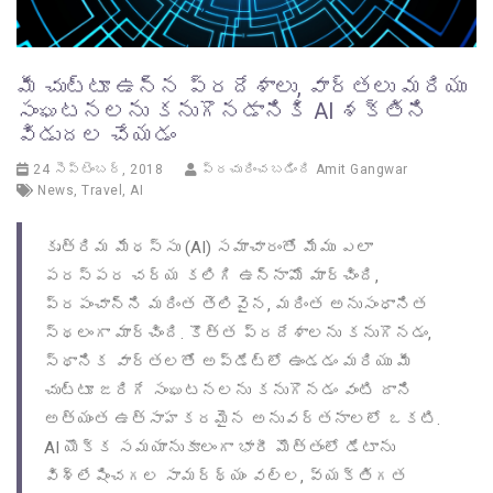
మీ చుట్టూ ఉన్న ప్రదేశాలు, వార్తలు మరియు
సంఘటనలను కనుగొనడానికి AI శక్తిని
విడుదల చేయడం
24 సెప్టెంబర్, 2018
ప్రచురించబడింది
Amit Gangwar
News
,
Travel
,
AI
కృత్రిమ మేధస్సు (AI) సమాచారంతో మేము ఎలా
పరస్పర చర్య కలిగి ఉన్నామో మార్చింది,
ప్రపంచాన్ని మరింత తెలివైన, మరింత అనుసంధానిత
స్థలంగా మార్చింది. కొత్త ప్రదేశాలను కనుగొనడం,
స్థానిక వార్తలతో అప్డేట్‌లో ఉండడం మరియు మీ
చుట్టూ జరిగే సంఘటనలను కనుగొనడం వంటి దాని
అత్యంత ఉత్సాహకరమైన అనువర్తనాలలో ఒకటి.
AI యొక్క సమయానుకూలంగా భారీ మొత్తంలో డేటాను
విశ్లేషించగల సామర్థ్యం వల్ల, వ్యక్తిగత