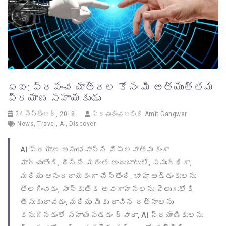
ఏఐ: ప్రపంచ యాత్రల కోసం మీ అత్యుత్తమ
ప్రయాణ సహాయకుడు
24 సెప్టెంబర్, 2018
ప్రచురించబడింది
Amit Gangwar
News
,
Travel
,
AI
,
Discover
AI ప్రయాణ అనుభవాన్ని విప్లవాత్మకంగా
మార్చుతోంది, దీన్ని మరింత అందుబాటులో, సమృద్ధిగా,
మరియు ఆనందదాయకంగా చేస్తోంది. భాషా అడ్డంకులను
తొలగించడం, సాంస్కృతిక అవగాహనలను వెలుగులోకి
తీసుకురావడం, మరియు మీకు దాచిన రత్నాలను
కనుగొనడంలో సహాయపడడం ద్వారా, AI ప్రయాణికులను