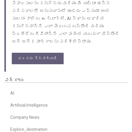
సిఫారసులను కనుగొనడం మరియు మీ చుట్టూ ఉన్న
పరిసరాలతో అనుసంధానంలో ఉండడం ఎప్పుడూ అంత
సులభం కాలేదు. ఈ బ్లాగ్‌లో, AI స్థానం ఆధారిత
కనుగొనడాన్ని ఎలా మెరుగుపరుస్తోంది మరియు
ప్రతిరోజు జీవితాన్ని ఎలా మరింత చురుకుగా చేస్తోంది
అనే అనేక మార్గాలను పరిశీలిస్తాము.
చదవడం కొనసాగించండి
వర్గాలు
AI
Artificial Intelligence
Company News
Explore_destination