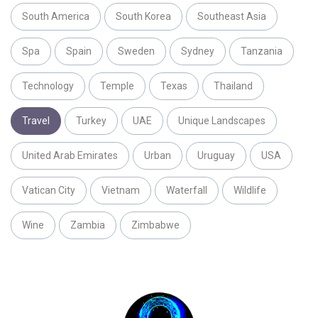
South America
South Korea
Southeast Asia
Spa
Spain
Sweden
Sydney
Tanzania
Technology
Temple
Texas
Thailand
Travel
Turkey
UAE
Unique Landscapes
United Arab Emirates
Urban
Uruguay
USA
Vatican City
Vietnam
Waterfall
Wildlife
Wine
Zambia
Zimbabwe