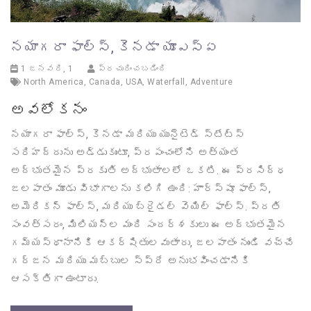
నయాగరా ఫాల్స్, కెనడా యూఎస్‌ఏ
1 జనవరి, 1
ప్రచురించబడింది
North America
,
Canada
,
USA
,
Waterfall
,
Adventure
అవలోకనం
నయాగరా ఫాల్స్, కెనడా మరియు యునైటెడ్ స్టేట్స్
సరిహద్దును అడ్డుకుంటూ, ప్రపంచంలోని అత్యంత
అద్భుతమైన ప్రకృతి అద్భుతాలలో ఒకటి. ఈ ప్రసిద్ధ
జలపాతం మూడు విభాగాలను కలిగి ఉంది: హార్స్షూ ఫాల్స్,
అమెరికన్ ఫాల్స్, మరియు బ్రైడల్ వెయిల్ ఫాల్స్. ప్రతి
సంవత్సరం, మిలియన్ల మంది సందర్శకులు ఈ అద్భుతమైన
గమ్యస్థానానికి ఆకర్షితులవుతారు, జలపాతం నుండి వచ్చే
గర్జన మరియు మబ్బుల స్ప్రే అనుభవించడానికి
ఆసక్తిగా ఉంటారు.