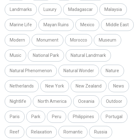
Landmarks
Luxury
Madagascar
Malaysia
Marine Life
Mayan Ruins
Mexico
Middle East
Modern
Monument
Morocco
Museum
Music
National Park
Natural Landmark
Natural Phenomenon
Natural Wonder
Nature
Netherlands
New York
New Zealand
News
Nightlife
North America
Oceania
Outdoor
Paris
Park
Peru
Philippines
Portugal
Reef
Relaxation
Romantic
Russia