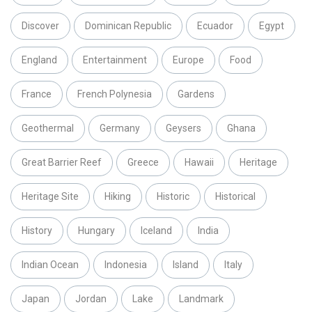
Discover
Dominican Republic
Ecuador
Egypt
England
Entertainment
Europe
Food
France
French Polynesia
Gardens
Geothermal
Germany
Geysers
Ghana
Great Barrier Reef
Greece
Hawaii
Heritage
Heritage Site
Hiking
Historic
Historical
History
Hungary
Iceland
India
Indian Ocean
Indonesia
Island
Italy
Japan
Jordan
Lake
Landmark