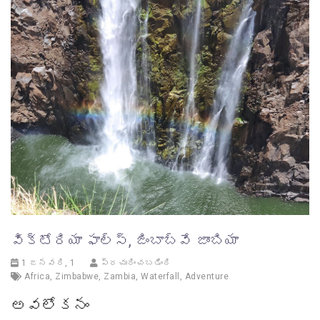
విక్టోరియా ఫాల్స్, జింబాబ్వే జాంబియా
1 జనవరి, 1
ప్రచురించబడింది
Africa
,
Zimbabwe
,
Zambia
,
Waterfall
,
Adventure
అవలోకనం