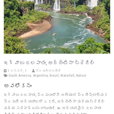
ఇగ్వాజు జలపాతం, అర్జెంటినా బ్రెజిల్
1 జనవరి, 1
ప్రచురించబడింది
South America
,
Argentina
,
Brazil
,
Waterfall
,
Nature
అవలోకనం
ఇగ్వాజు జలపాతం, ప్రపంచంలోని అత్యంత ప్రతిష్టాత్మక
ప్రకృతి అద్భుతాలలో ఒకటి, అర్జెంటీనా మరియు బ్రెజిల్
మధ్య సరిహద్దును దాటుతుంది. ఈ అద్భుతమైన జలపాతం