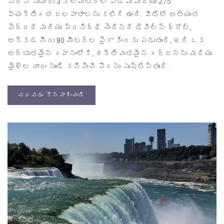
సిరీస్ సుమారు 3 కిలోమీటర్ల పొడవు మరియు 275
వ్యక్తిగత జలపాతాలను కలిగి ఉంది. వీటిలో అత్యంత
పెద్దది మరియు ప్రసిద్ధి చెందినది డెవిల్స్ థ్రోట్,
అక్కడ నీరు 80 మీటర్ల పైగా కిందకు పడుతుంది, ఇది ఒక
అద్భుతమైన గహనంలోకి, శక్తివంతమైన గర్జనను మరియు
మైళ్ల దూరం నుండి కనిపించే పొగను సృష్టిస్తుంది.
చదవడం కొనసాగించండి