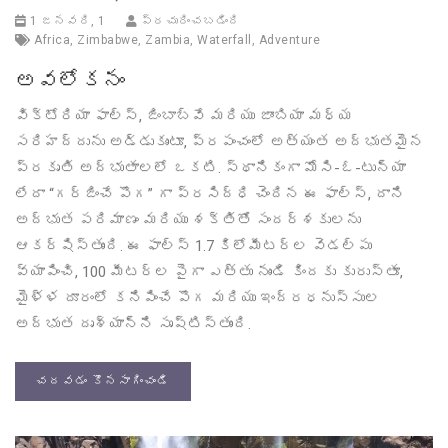
1 జనవరి, 1
ప్రచురించబడింది
Africa
,
Zimbabwe
,
Zambia
,
Waterfall
,
Adventure
అవలోకనం
విక్టోరియా ఫాల్స్, జింబాబ్వే మరియు జాంబియా మధ్య
సరిహద్దును అడ్డుకుంటూ, ప్రపంచంలో అత్యంత అద్భుతమైన
ప్రకృతి అద్భుతాలలో ఒకటి. స్థానికంగా మోసి-ఓ-టున్యా
లేదా “గర్జించే పొగ” గా ప్రసిద్ధి చెందిన ఈ ఫాల్స్, దాని
అద్భుత పరిమాణం మరియు శక్తితో సందర్శకులను
ఆకర్షిస్తుంది. ఈ ఫాల్స్ 1.7 కిలోమీటర్ల వెడల్పు
వ్యాపించి, 100 మీటర్ల పైగా ఎత్తు నుండి కిందకు కురుస్తూ,
మైళ్ళ దూరంలో కనిపించే పొగ మరియు ఇంద్రధనుస్సుల
అద్భుత దృశ్యాన్ని సృష్టిస్తుంది.
చదవడం కొనసాగించండి