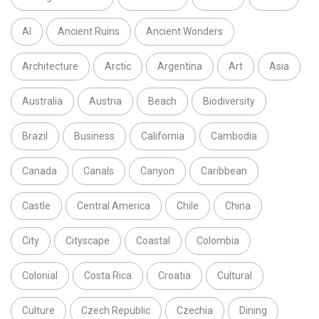
AI
Ancient Ruins
Ancient Wonders
Architecture
Arctic
Argentina
Art
Asia
Australia
Austria
Beach
Biodiversity
Brazil
Business
California
Cambodia
Canada
Canals
Canyon
Caribbean
Castle
Central America
Chile
China
City
Cityscape
Coastal
Colombia
Colonial
Costa Rica
Croatia
Cultural
Culture
Czech Republic
Czechia
Dining