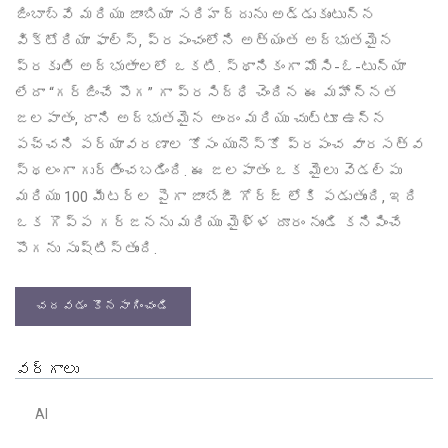
జింబాబ్వే మరియు జాంబియా సరిహద్దును అడ్డుకుంటున్న
విక్టోరియా ఫాల్స్, ప్రపంచంలోని అత్యంత అద్భుతమైన
ప్రకృతి అద్భుతాలలో ఒకటి. స్థానికంగా మోసి-ఓ-టున్యా
లేదా “గర్జించే పొగ” గా ప్రసిద్ధి చెందిన ఈ మహోన్నత
జలపాతం, దాని అద్భుతమైన అందం మరియు చుట్టూ ఉన్న
పచ్చని పర్యావరణాల కోసం యునెస్కో ప్రపంచ వారసత్వ
స్థలంగా గుర్తించబడింది. ఈ జలపాతం ఒక మైలు వెడల్పు
మరియు 100 మీటర్ల పైగా జాంబేజీ గోర్జ్ లోకి పడుతుంది, ఇది
ఒక గొప్ప గర్జనను మరియు మైళ్ళ దూరం నుండి కనిపించే
పొగను సృష్టిస్తుంది.
చదవడం కొనసాగించండి
వర్గాలు
AI