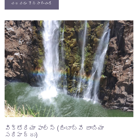
చదవడం కొనసాగించండి
విక్టోరియా ఫాల్స్ (జింబాబ్వే జాంబియా
సరిహద్దు)