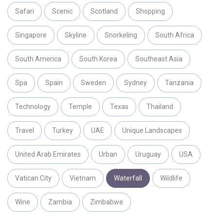
Safari
Scenic
Scotland
Shopping
Singapore
Skyline
Snorkeling
South Africa
South America
South Korea
Southeast Asia
Spa
Spain
Sweden
Sydney
Tanzania
Technology
Temple
Texas
Thailand
Travel
Turkey
UAE
Unique Landscapes
United Arab Emirates
Urban
Uruguay
USA
Vatican City
Vietnam
Waterfall
Wildlife
Wine
Zambia
Zimbabwe