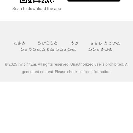
Scan to download the app
గురించి
ప్రాజెక్ట్
సేవా
ధరల వివరాలు
ప్రశ్నలు మరియు సమాధానాలు
సంప్రదించండి
© 2025 Invicinity.ai. All rights reserved. Unauthorized use is prohibited. AI
generated content. Please check critical information.