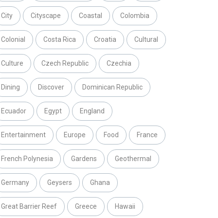
City
Cityscape
Coastal
Colombia
Colonial
Costa Rica
Croatia
Cultural
Culture
Czech Republic
Czechia
Dining
Discover
Dominican Republic
Ecuador
Egypt
England
Entertainment
Europe
Food
France
French Polynesia
Gardens
Geothermal
Germany
Geysers
Ghana
Great Barrier Reef
Greece
Hawaii