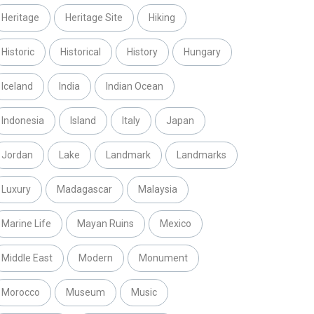
Heritage
Heritage Site
Hiking
Historic
Historical
History
Hungary
Iceland
India
Indian Ocean
Indonesia
Island
Italy
Japan
Jordan
Lake
Landmark
Landmarks
Luxury
Madagascar
Malaysia
Marine Life
Mayan Ruins
Mexico
Middle East
Modern
Monument
Morocco
Museum
Music