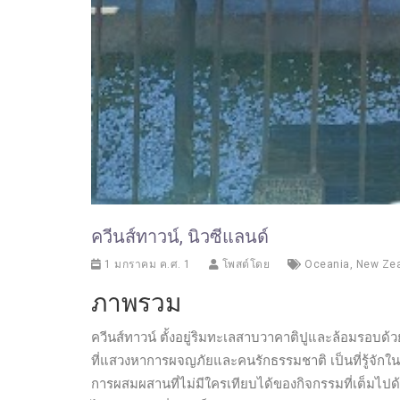
ควีนส์ทาวน์, นิวซีแลนด์
1 มกราคม ค.ศ. 1
โพสต์โดย
Oceania
,
New Ze
ภาพรวม
ควีนส์ทาวน์ ตั้งอยู่ริมทะเลสาบวาคาติปูและล้อมรอบด้
ที่แสวงหาการผจญภัยและคนรักธรรมชาติ เป็นที่รู้จักใ
การผสมผสานที่ไม่มีใครเทียบได้ของกิจกรรมที่เต็มไปด