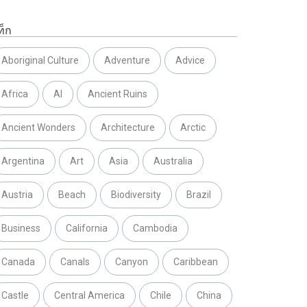
ท็ก
Aboriginal Culture
Adventure
Advice
Africa
AI
Ancient Ruins
Ancient Wonders
Architecture
Arctic
Argentina
Art
Asia
Australia
Austria
Beach
Biodiversity
Brazil
Business
California
Cambodia
Canada
Canals
Canyon
Caribbean
Castle
Central America
Chile
China