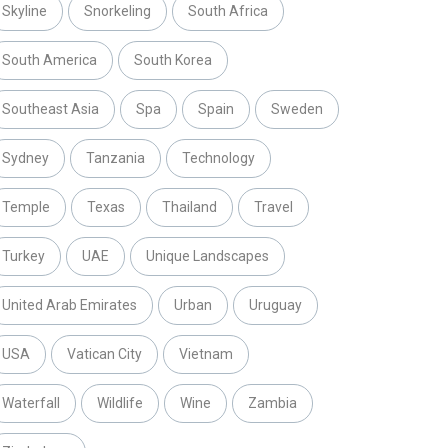
Skyline
Snorkeling
South Africa
South America
South Korea
Southeast Asia
Spa
Spain
Sweden
Sydney
Tanzania
Technology
Temple
Texas
Thailand
Travel
Turkey
UAE
Unique Landscapes
United Arab Emirates
Urban
Uruguay
USA
Vatican City
Vietnam
Waterfall
Wildlife
Wine
Zambia