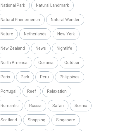
National Park
Natural Landmark
Natural Phenomenon
Natural Wonder
Nature
Netherlands
New York
New Zealand
News
Nightlife
North America
Oceania
Outdoor
Paris
Park
Peru
Philippines
Portugal
Reef
Relaxation
Romantic
Russia
Safari
Scenic
Scotland
Shopping
Singapore