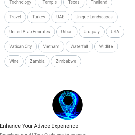
Technology
Temple
Texas
Thailand
Travel
Turkey
UAE
Unique Landscapes
United Arab Emirates
Urban
Uruguay
USA
Vatican City
Vietnam
Waterfall
Wildlife
Wine
Zambia
Zimbabwe
Enhance Your Advice Experience
Download our AI Tour Guide app to access: