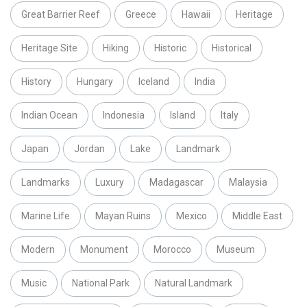
Great Barrier Reef
Greece
Hawaii
Heritage
Heritage Site
Hiking
Historic
Historical
History
Hungary
Iceland
India
Indian Ocean
Indonesia
Island
Italy
Japan
Jordan
Lake
Landmark
Landmarks
Luxury
Madagascar
Malaysia
Marine Life
Mayan Ruins
Mexico
Middle East
Modern
Monument
Morocco
Museum
Music
National Park
Natural Landmark