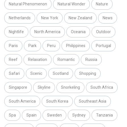
Natural Phenomenon
Natural Wonder
Nature
Netherlands
New York
New Zealand
News
Nightlife
North America
Oceania
Outdoor
Paris
Park
Peru
Philippines
Portugal
Reef
Relaxation
Romantic
Russia
Safari
Scenic
Scotland
Shopping
Singapore
Skyline
Snorkeling
South Africa
South America
South Korea
Southeast Asia
Spa
Spain
Sweden
Sydney
Tanzania