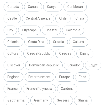
Canada
Canals
Canyon
Caribbean
Castle
Central America
Chile
China
City
Cityscape
Coastal
Colombia
Colonial
Costa Rica
Croatia
Cultural
Culture
Czech Republic
Czechia
Dining
Discover
Dominican Republic
Ecuador
Egypt
England
Entertainment
Europe
Food
France
French Polynesia
Gardens
Geothermal
Germany
Geysers
Ghana