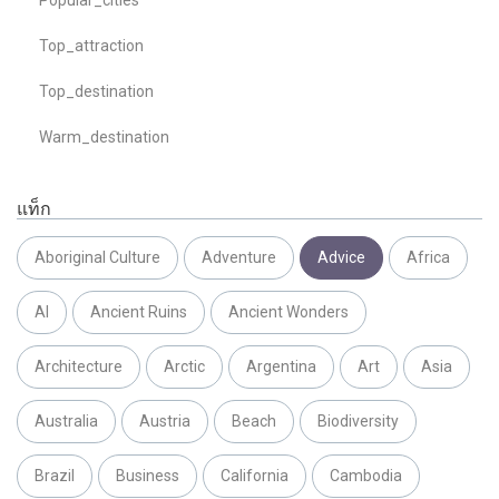
Top_attraction
Top_destination
Warm_destination
แท็ก
Aboriginal Culture
Adventure
Advice
Africa
AI
Ancient Ruins
Ancient Wonders
Architecture
Arctic
Argentina
Art
Asia
Australia
Austria
Beach
Biodiversity
Brazil
Business
California
Cambodia