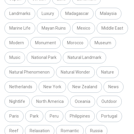
Landmarks
Luxury
Madagascar
Malaysia
Marine Life
Mayan Ruins
Mexico
Middle East
Modern
Monument
Morocco
Museum
Music
National Park
Natural Landmark
Natural Phenomenon
Natural Wonder
Nature
Netherlands
New York
New Zealand
News
Nightlife
North America
Oceania
Outdoor
Paris
Park
Peru
Philippines
Portugal
Reef
Relaxation
Romantic
Russia