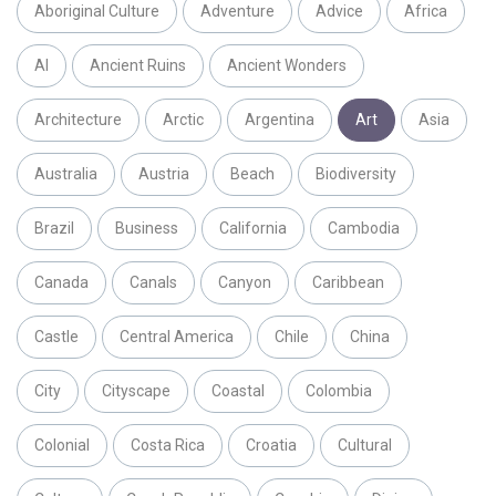
Aboriginal Culture
Adventure
Advice
Africa
AI
Ancient Ruins
Ancient Wonders
Architecture
Arctic
Argentina
Art
Asia
Australia
Austria
Beach
Biodiversity
Brazil
Business
California
Cambodia
Canada
Canals
Canyon
Caribbean
Castle
Central America
Chile
China
City
Cityscape
Coastal
Colombia
Colonial
Costa Rica
Croatia
Cultural