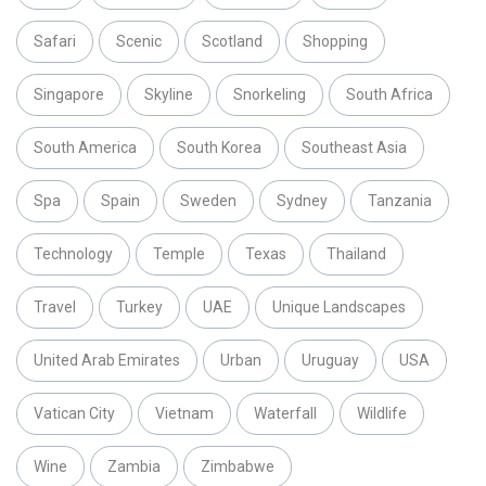
Safari
Scenic
Scotland
Shopping
Singapore
Skyline
Snorkeling
South Africa
South America
South Korea
Southeast Asia
Spa
Spain
Sweden
Sydney
Tanzania
Technology
Temple
Texas
Thailand
Travel
Turkey
UAE
Unique Landscapes
United Arab Emirates
Urban
Uruguay
USA
Vatican City
Vietnam
Waterfall
Wildlife
Wine
Zambia
Zimbabwe