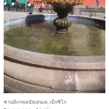
ซานมิเกลเดอัลเยนเด, เม็กซิโก