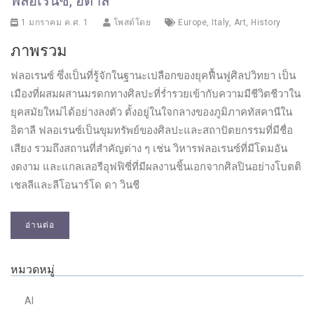
ฟลอเรนซ์, อิตาลี
1 มกราคม ค.ศ. 1
โพสต์โดย
Europe
,
Italy
,
Art
,
History
ภาพรวม
ฟลอเรนซ์ ซึ่งเป็นที่รู้จักในฐานะเปลือกของยุคฟื้นฟูศิลปวิทยา เป็น
เมืองที่ผสมผสานมรดกทางศิลปะที่ร่ำรวยเข้ากับความมีชีวิตชีวาใน
ยุคสมัยใหม่ได้อย่างลงตัว ตั้งอยู่ในใจกลางของภูมิภาคทัสคานีใน
อิตาลี ฟลอเรนซ์เป็นขุมทรัพย์ของศิลปะและสถาปัตยกรรมที่มีชื่อ
เสียง รวมถึงสถานที่สำคัญต่าง ๆ เช่น วิหารฟลอเรนซ์ที่มีโดมอัน
งดงาม และแกลเลอรีอุฟฟิซี่ที่มีผลงานชิ้นเอกจากศิลปินอย่างโบตติ
เชลลีและลีโอนาร์โด ดา วินชี
อ่านต่อ
หมวดหมู่
AI