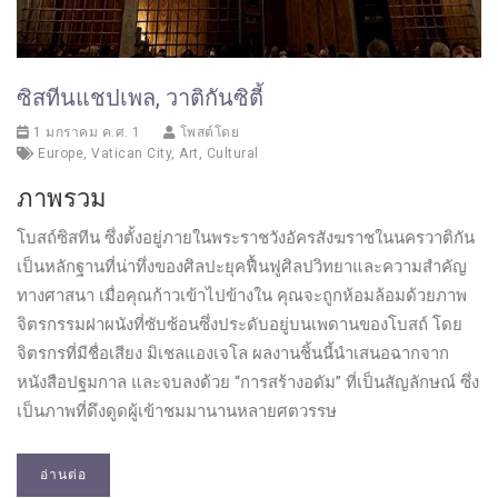
ซิสทีนแชปเพล, วาติกันซิตี้
1 มกราคม ค.ศ. 1
โพสต์โดย
Europe
,
Vatican City
,
Art
,
Cultural
ภาพรวม
โบสถ์ซิสทีน ซึ่งตั้งอยู่ภายในพระราชวังอัครสังฆราชในนครวาติกัน
เป็นหลักฐานที่น่าทึ่งของศิลปะยุคฟื้นฟูศิลปวิทยาและความสำคัญ
ทางศาสนา เมื่อคุณก้าวเข้าไปข้างใน คุณจะถูกห้อมล้อมด้วยภาพ
จิตรกรรมฝาผนังที่ซับซ้อนซึ่งประดับอยู่บนเพดานของโบสถ์ โดย
จิตรกรที่มีชื่อเสียง มิเชลแองเจโล ผลงานชิ้นนี้นำเสนอฉากจาก
หนังสือปฐมกาล และจบลงด้วย “การสร้างอดัม” ที่เป็นสัญลักษณ์ ซึ่ง
เป็นภาพที่ดึงดูดผู้เข้าชมมานานหลายศตวรรษ
อ่านต่อ