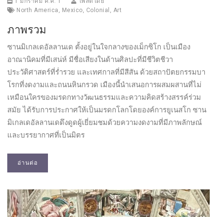
1 มกราคม ค.ศ. 1
โพสต์โดย
North America
,
Mexico
,
Colonial
,
Art
ภาพรวม
ซานมิเกลเดอัลลานเด ตั้งอยู่ในใจกลางของเม็กซิโก เป็นเมือง
อาณานิคมที่มีเสน่ห์ มีชื่อเสียงในด้านศิลปะที่มีชีวิตชีวา
ประวัติศาสตร์ที่ร่ำรวย และเทศกาลที่มีสีสัน ด้วยสถาปัตยกรรมบา
โรกที่งดงามและถนนหินกรวด เมืองนี้นำเสนอการผสมผสานที่ไม่
เหมือนใครของมรดกทางวัฒนธรรมและความคิดสร้างสรรค์ร่วม
สมัย ได้รับการประกาศให้เป็นมรดกโลกโดยองค์การยูเนสโก ซาน
มิเกลเดอัลลานเดดึงดูดผู้เยี่ยมชมด้วยความงดงามที่มีภาพลักษณ์
และบรรยากาศที่เป็นมิตร
อ่านต่อ