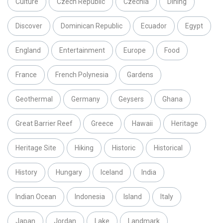
Culture
Czech Republic
Czechia
Dining
Discover
Dominican Republic
Ecuador
Egypt
England
Entertainment
Europe
Food
France
French Polynesia
Gardens
Geothermal
Germany
Geysers
Ghana
Great Barrier Reef
Greece
Hawaii
Heritage
Heritage Site
Hiking
Historic
Historical
History
Hungary
Iceland
India
Indian Ocean
Indonesia
Island
Italy
Japan
Jordan
Lake
Landmark