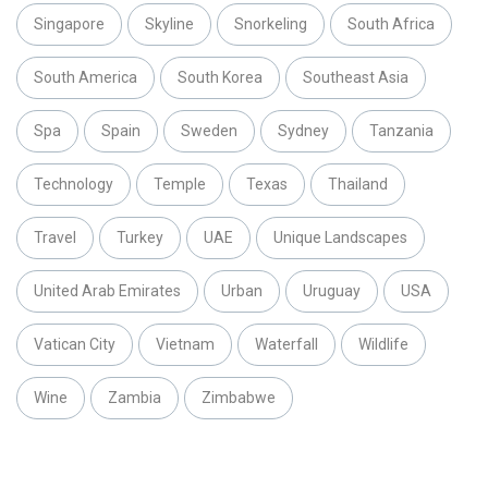
Singapore
Skyline
Snorkeling
South Africa
South America
South Korea
Southeast Asia
Spa
Spain
Sweden
Sydney
Tanzania
Technology
Temple
Texas
Thailand
Travel
Turkey
UAE
Unique Landscapes
United Arab Emirates
Urban
Uruguay
USA
Vatican City
Vietnam
Waterfall
Wildlife
Wine
Zambia
Zimbabwe