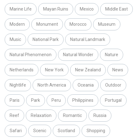
Marine Life
Mayan Ruins
Mexico
Middle East
Modern
Monument
Morocco
Museum
Music
National Park
Natural Landmark
Natural Phenomenon
Natural Wonder
Nature
Netherlands
New York
New Zealand
News
Nightlife
North America
Oceania
Outdoor
Paris
Park
Peru
Philippines
Portugal
Reef
Relaxation
Romantic
Russia
Safari
Scenic
Scotland
Shopping