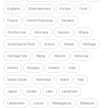
England
Entertainment
Europe
Food
France
French Polynesia
Gardens
Geothermal
Germany
Geysers
Ghana
Great Barrier Reef
Greece
Hawaii
Heritage
Heritage Site
Hiking
Historic
Historical
History
Hungary
Iceland
India
Indian Ocean
Indonesia
Island
Italy
Japan
Jordan
Lake
Landmark
Landmarks
Luxury
Madagascar
Malaysia