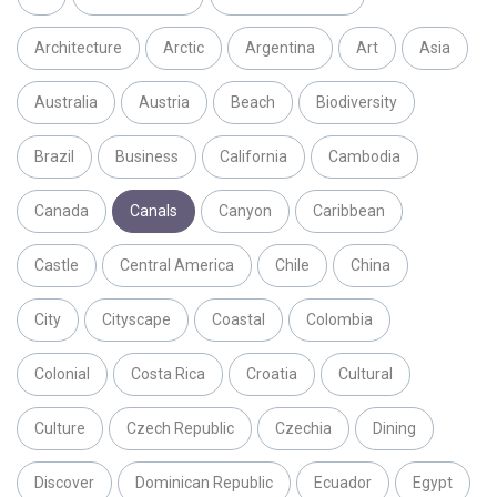
Architecture
Arctic
Argentina
Art
Asia
Australia
Austria
Beach
Biodiversity
Brazil
Business
California
Cambodia
Canada
Canals
Canyon
Caribbean
Castle
Central America
Chile
China
City
Cityscape
Coastal
Colombia
Colonial
Costa Rica
Croatia
Cultural
Culture
Czech Republic
Czechia
Dining
Discover
Dominican Republic
Ecuador
Egypt