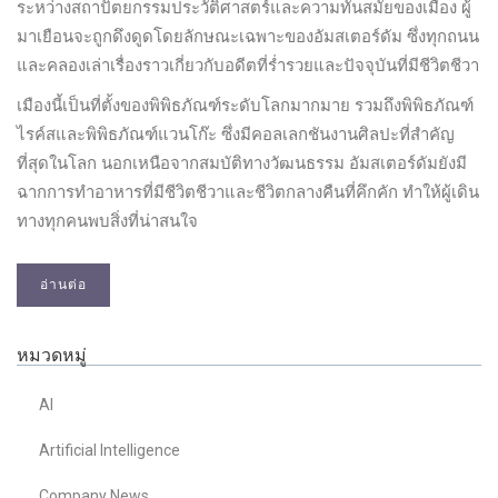
ระหว่างสถาปัตยกรรมประวัติศาสตร์และความทันสมัยของเมือง ผู้
มาเยือนจะถูกดึงดูดโดยลักษณะเฉพาะของอัมสเตอร์ดัม ซึ่งทุกถนน
และคลองเล่าเรื่องราวเกี่ยวกับอดีตที่ร่ำรวยและปัจจุบันที่มีชีวิตชีวา
เมืองนี้เป็นที่ตั้งของพิพิธภัณฑ์ระดับโลกมากมาย รวมถึงพิพิธภัณฑ์
ไรค์สและพิพิธภัณฑ์แวนโก๊ะ ซึ่งมีคอลเลกชันงานศิลปะที่สำคัญ
ที่สุดในโลก นอกเหนือจากสมบัติทางวัฒนธรรม อัมสเตอร์ดัมยังมี
ฉากการทำอาหารที่มีชีวิตชีวาและชีวิตกลางคืนที่คึกคัก ทำให้ผู้เดิน
ทางทุกคนพบสิ่งที่น่าสนใจ
อ่านต่อ
หมวดหมู่
AI
Artificial Intelligence
Company News