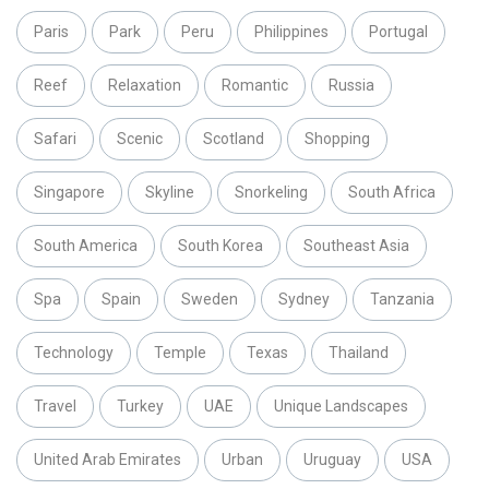
Paris
Park
Peru
Philippines
Portugal
Reef
Relaxation
Romantic
Russia
Safari
Scenic
Scotland
Shopping
Singapore
Skyline
Snorkeling
South Africa
South America
South Korea
Southeast Asia
Spa
Spain
Sweden
Sydney
Tanzania
Technology
Temple
Texas
Thailand
Travel
Turkey
UAE
Unique Landscapes
United Arab Emirates
Urban
Uruguay
USA