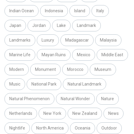
Indian Ocean
Indonesia
Island
Italy
Japan
Jordan
Lake
Landmark
Landmarks
Luxury
Madagascar
Malaysia
Marine Life
Mayan Ruins
Mexico
Middle East
Modern
Monument
Morocco
Museum
Music
National Park
Natural Landmark
Natural Phenomenon
Natural Wonder
Nature
Netherlands
New York
New Zealand
News
Nightlife
North America
Oceania
Outdoor