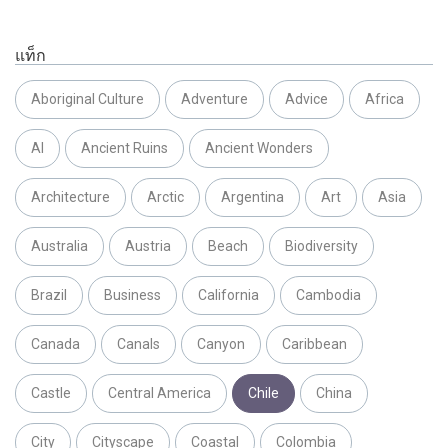
แท็ก
Aboriginal Culture
Adventure
Advice
Africa
AI
Ancient Ruins
Ancient Wonders
Architecture
Arctic
Argentina
Art
Asia
Australia
Austria
Beach
Biodiversity
Brazil
Business
California
Cambodia
Canada
Canals
Canyon
Caribbean
Castle
Central America
Chile
China
City
Cityscape
Coastal
Colombia