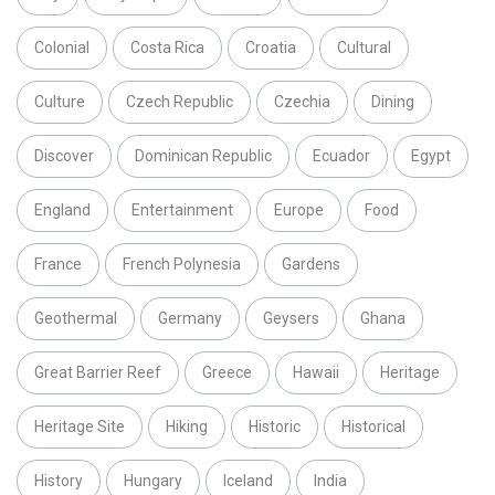
Colonial
Costa Rica
Croatia
Cultural
Culture
Czech Republic
Czechia
Dining
Discover
Dominican Republic
Ecuador
Egypt
England
Entertainment
Europe
Food
France
French Polynesia
Gardens
Geothermal
Germany
Geysers
Ghana
Great Barrier Reef
Greece
Hawaii
Heritage
Heritage Site
Hiking
Historic
Historical
History
Hungary
Iceland
India