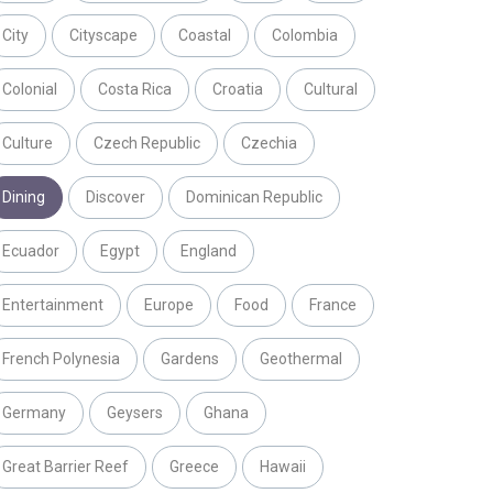
City
Cityscape
Coastal
Colombia
Colonial
Costa Rica
Croatia
Cultural
Culture
Czech Republic
Czechia
Dining
Discover
Dominican Republic
Ecuador
Egypt
England
Entertainment
Europe
Food
France
French Polynesia
Gardens
Geothermal
Germany
Geysers
Ghana
Great Barrier Reef
Greece
Hawaii