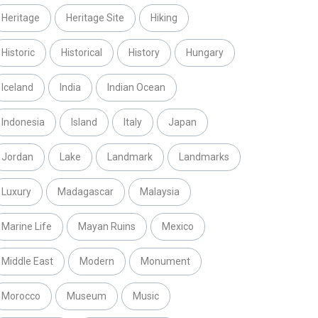
Heritage
Heritage Site
Hiking
Historic
Historical
History
Hungary
Iceland
India
Indian Ocean
Indonesia
Island
Italy
Japan
Jordan
Lake
Landmark
Landmarks
Luxury
Madagascar
Malaysia
Marine Life
Mayan Ruins
Mexico
Middle East
Modern
Monument
Morocco
Museum
Music