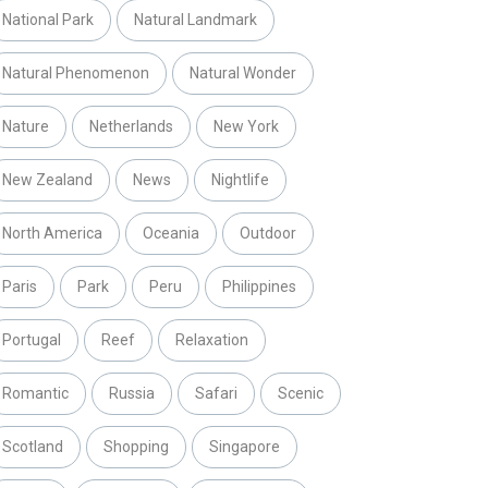
National Park
Natural Landmark
Natural Phenomenon
Natural Wonder
Nature
Netherlands
New York
New Zealand
News
Nightlife
North America
Oceania
Outdoor
Paris
Park
Peru
Philippines
Portugal
Reef
Relaxation
Romantic
Russia
Safari
Scenic
Scotland
Shopping
Singapore