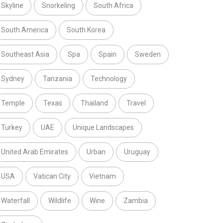
Skyline
Snorkeling
South Africa
South America
South Korea
Southeast Asia
Spa
Spain
Sweden
Sydney
Tanzania
Technology
Temple
Texas
Thailand
Travel
Turkey
UAE
Unique Landscapes
United Arab Emirates
Urban
Uruguay
USA
Vatican City
Vietnam
Waterfall
Wildlife
Wine
Zambia