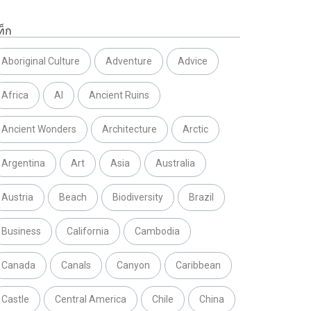
ท็ก
Aboriginal Culture
Adventure
Advice
Africa
AI
Ancient Ruins
Ancient Wonders
Architecture
Arctic
Argentina
Art
Asia
Australia
Austria
Beach
Biodiversity
Brazil
Business
California
Cambodia
Canada
Canals
Canyon
Caribbean
Castle
Central America
Chile
China