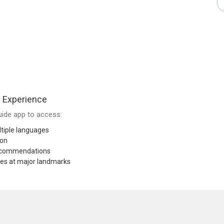
g Experience
ide app to access:
tiple languages
ion
recommendations
res at major landmarks