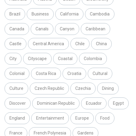
Brazil
Business
California
Cambodia
Canada
Canals
Canyon
Caribbean
Castle
Central America
Chile
China
City
Cityscape
Coastal
Colombia
Colonial
Costa Rica
Croatia
Cultural
Culture
Czech Republic
Czechia
Dining
Discover
Dominican Republic
Ecuador
Egypt
England
Entertainment
Europe
Food
France
French Polynesia
Gardens