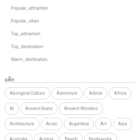
Popular_attraction
Popular_cities
Top_attraction
Top_destination
Warm_destination
แท็ก
Aboriginal Culture
Adventure
Advice
Africa
AI
Ancient Ruins
Ancient Wonders
Architecture
Arctic
Argentina
Art
Asia
Australia
Austria
Beach
Biodiversity