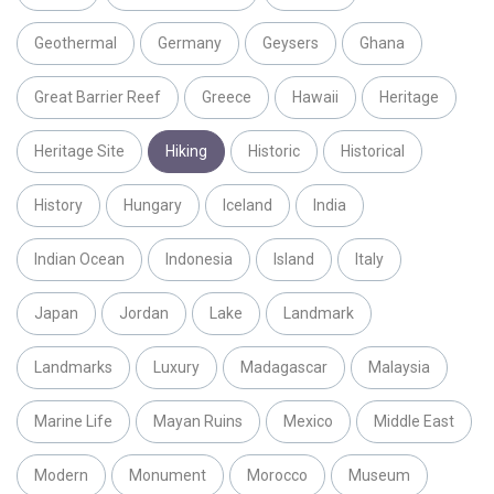
Geothermal
Germany
Geysers
Ghana
Great Barrier Reef
Greece
Hawaii
Heritage
Heritage Site
Hiking
Historic
Historical
History
Hungary
Iceland
India
Indian Ocean
Indonesia
Island
Italy
Japan
Jordan
Lake
Landmark
Landmarks
Luxury
Madagascar
Malaysia
Marine Life
Mayan Ruins
Mexico
Middle East
Modern
Monument
Morocco
Museum