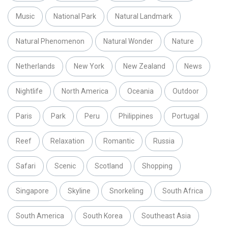
Music
National Park
Natural Landmark
Natural Phenomenon
Natural Wonder
Nature
Netherlands
New York
New Zealand
News
Nightlife
North America
Oceania
Outdoor
Paris
Park
Peru
Philippines
Portugal
Reef
Relaxation
Romantic
Russia
Safari
Scenic
Scotland
Shopping
Singapore
Skyline
Snorkeling
South Africa
South America
South Korea
Southeast Asia