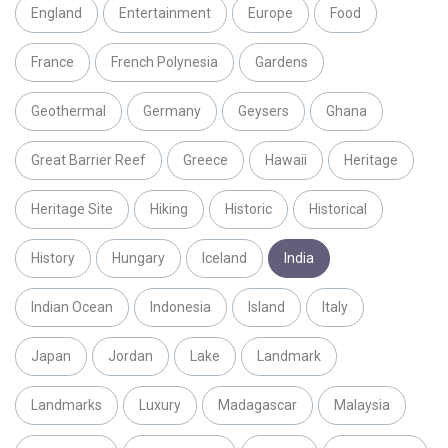
England
Entertainment
Europe
Food
France
French Polynesia
Gardens
Geothermal
Germany
Geysers
Ghana
Great Barrier Reef
Greece
Hawaii
Heritage
Heritage Site
Hiking
Historic
Historical
History
Hungary
Iceland
India
Indian Ocean
Indonesia
Island
Italy
Japan
Jordan
Lake
Landmark
Landmarks
Luxury
Madagascar
Malaysia