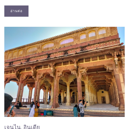
อ่านต่อ
เจนไน, อินเดีย