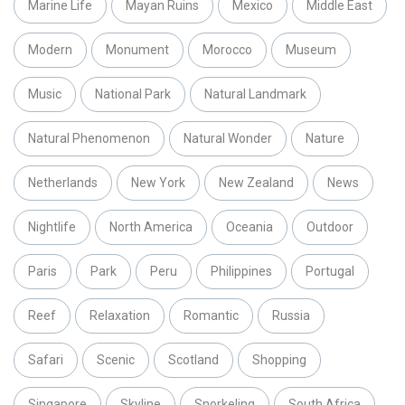
Marine Life
Mayan Ruins
Mexico
Middle East
Modern
Monument
Morocco
Museum
Music
National Park
Natural Landmark
Natural Phenomenon
Natural Wonder
Nature
Netherlands
New York
New Zealand
News
Nightlife
North America
Oceania
Outdoor
Paris
Park
Peru
Philippines
Portugal
Reef
Relaxation
Romantic
Russia
Safari
Scenic
Scotland
Shopping
Singapore
Skyline
Snorkeling
South Africa