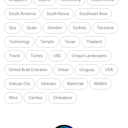
South America
South Korea
Southeast Asia
Spa
Spain
Sweden
Sydney
Tanzania
Technology
Temple
Texas
Thailand
Travel
Turkey
UAE
Unique Landscapes
United Arab Emirates
Urban
Uruguay
USA
Vatican City
Vietnam
Waterfall
Wildlife
Wine
Zambia
Zimbabwe