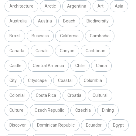
Architecture
Arctic
Argentina
Art
Asia
Australia
Austria
Beach
Biodiversity
Brazil
Business
California
Cambodia
Canada
Canals
Canyon
Caribbean
Castle
Central America
Chile
China
City
Cityscape
Coastal
Colombia
Colonial
Costa Rica
Croatia
Cultural
Culture
Czech Republic
Czechia
Dining
Discover
Dominican Republic
Ecuador
Egypt