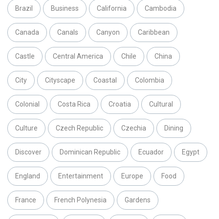
Brazil
Business
California
Cambodia
Canada
Canals
Canyon
Caribbean
Castle
Central America
Chile
China
City
Cityscape
Coastal
Colombia
Colonial
Costa Rica
Croatia
Cultural
Culture
Czech Republic
Czechia
Dining
Discover
Dominican Republic
Ecuador
Egypt
England
Entertainment
Europe
Food
France
French Polynesia
Gardens