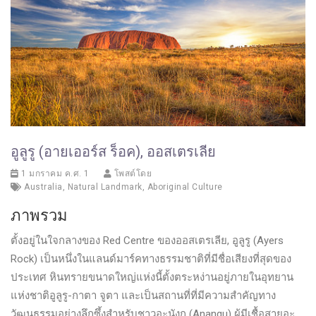
อูลูรู (อายเออร์ส ร็อค), ออสเตรเลีย
1 มกราคม ค.ศ. 1
โพสต์โดย
Australia
,
Natural Landmark
,
Aboriginal Culture
ภาพรวม
ตั้งอยู่ในใจกลางของ Red Centre ของออสเตรเลีย, อูลูรู (Ayers
Rock) เป็นหนึ่งในแลนด์มาร์คทางธรรมชาติที่มีชื่อเสียงที่สุดของ
ประเทศ หินทรายขนาดใหญ่แห่งนี้ตั้งตระหง่านอยู่ภายในอุทยาน
แห่งชาติอูลูรู-กาตา จูตา และเป็นสถานที่ที่มีความสำคัญทาง
วัฒนธรรมอย่างลึกซึ้งสำหรับชาวอะนังกู (Anangu) ผู้มีเชื้อสายอะ