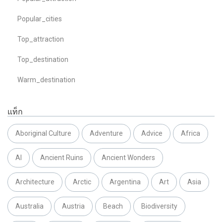
Popular_cities
Top_attraction
Top_destination
Warm_destination
แท็ก
Aboriginal Culture
Adventure
Advice
Africa
AI
Ancient Ruins
Ancient Wonders
Architecture
Arctic
Argentina
Art
Asia
Australia
Austria
Beach
Biodiversity