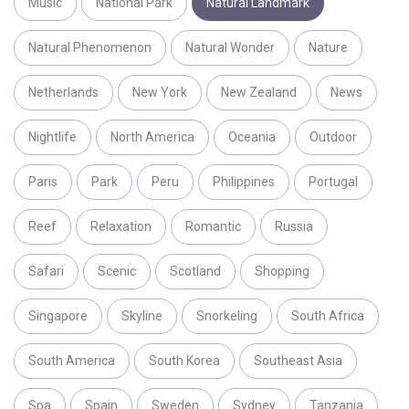
Music
National Park
Natural Landmark
Natural Phenomenon
Natural Wonder
Nature
Netherlands
New York
New Zealand
News
Nightlife
North America
Oceania
Outdoor
Paris
Park
Peru
Philippines
Portugal
Reef
Relaxation
Romantic
Russia
Safari
Scenic
Scotland
Shopping
Singapore
Skyline
Snorkeling
South Africa
South America
South Korea
Southeast Asia
Spa
Spain
Sweden
Sydney
Tanzania