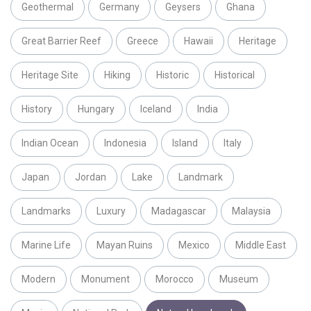
Geothermal
Germany
Geysers
Ghana
Great Barrier Reef
Greece
Hawaii
Heritage
Heritage Site
Hiking
Historic
Historical
History
Hungary
Iceland
India
Indian Ocean
Indonesia
Island
Italy
Japan
Jordan
Lake
Landmark
Landmarks
Luxury
Madagascar
Malaysia
Marine Life
Mayan Ruins
Mexico
Middle East
Modern
Monument
Morocco
Museum