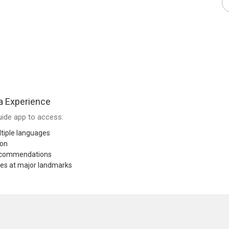
a Experience
ide app to access:
tiple languages
ion
recommendations
res at major landmarks