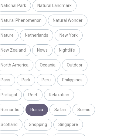
National Park
Natural Landmark
Natural Phenomenon
Natural Wonder
Nature
Netherlands
New York
New Zealand
News
Nightlife
North America
Oceania
Outdoor
Paris
Park
Peru
Philippines
Portugal
Reef
Relaxation
Romantic
Russia
Safari
Scenic
Scotland
Shopping
Singapore