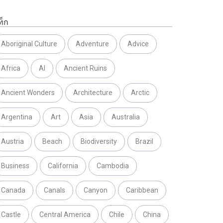
ท็ก
Aboriginal Culture
Adventure
Advice
Africa
AI
Ancient Ruins
Ancient Wonders
Architecture
Arctic
Argentina
Art
Asia
Australia
Austria
Beach
Biodiversity
Brazil
Business
California
Cambodia
Canada
Canals
Canyon
Caribbean
Castle
Central America
Chile
China