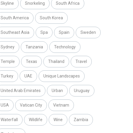
Skyline
Snorkeling
South Africa
South America
South Korea
Southeast Asia
Spa
Spain
Sweden
Sydney
Tanzania
Technology
Temple
Texas
Thailand
Travel
Turkey
UAE
Unique Landscapes
United Arab Emirates
Urban
Uruguay
USA
Vatican City
Vietnam
Waterfall
Wildlife
Wine
Zambia