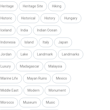
Heritage
Heritage Site
Hiking
Historic
Historical
History
Hungary
Iceland
India
Indian Ocean
Indonesia
Island
Italy
Japan
Jordan
Lake
Landmark
Landmarks
Luxury
Madagascar
Malaysia
Marine Life
Mayan Ruins
Mexico
Middle East
Modern
Monument
Morocco
Museum
Music