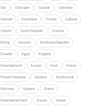
City
Cityscape
Coastal
Colombia
Colonial
Costa Rica
Croatia
Cultural
Culture
Czech Republic
Czechia
Dining
Discover
Dominican Republic
Ecuador
Egypt
England
Entertainment
Europe
Food
France
French Polynesia
Gardens
Geothermal
Germany
Geysers
Ghana
Great Barrier Reef
Greece
Hawaii