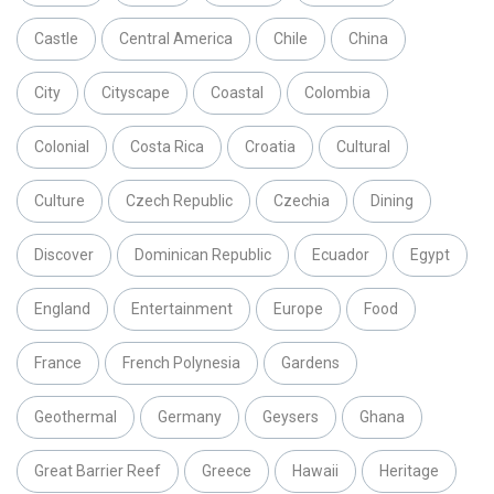
Castle
Central America
Chile
China
City
Cityscape
Coastal
Colombia
Colonial
Costa Rica
Croatia
Cultural
Culture
Czech Republic
Czechia
Dining
Discover
Dominican Republic
Ecuador
Egypt
England
Entertainment
Europe
Food
France
French Polynesia
Gardens
Geothermal
Germany
Geysers
Ghana
Great Barrier Reef
Greece
Hawaii
Heritage