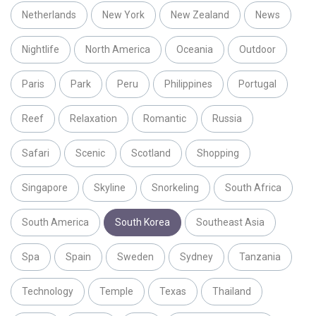
Netherlands
New York
New Zealand
News
Nightlife
North America
Oceania
Outdoor
Paris
Park
Peru
Philippines
Portugal
Reef
Relaxation
Romantic
Russia
Safari
Scenic
Scotland
Shopping
Singapore
Skyline
Snorkeling
South Africa
South America
South Korea
Southeast Asia
Spa
Spain
Sweden
Sydney
Tanzania
Technology
Temple
Texas
Thailand