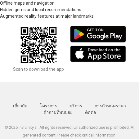
Offline maps and navigation
Hidden gems and local recommendations
Augmented reality features at major landmarks
Scan to download the app
เกี่ยวกับ
โครงการ
บริการ
การกำหนดราคา
คำถามที่พบบ่อย
ติดต่อ
© 2025 Invicinity.ai. All rights reserved. Unauthorized use is prohibited. AI
generated content. Please check critical information.