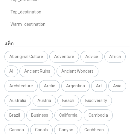
Top_destination
Warm_destination
แท็ก
Aboriginal Culture
Adventure
Advice
Africa
AI
Ancient Ruins
Ancient Wonders
Architecture
Arctic
Argentina
Art
Asia
Australia
Austria
Beach
Biodiversity
Brazil
Business
California
Cambodia
Canada
Canals
Canyon
Caribbean