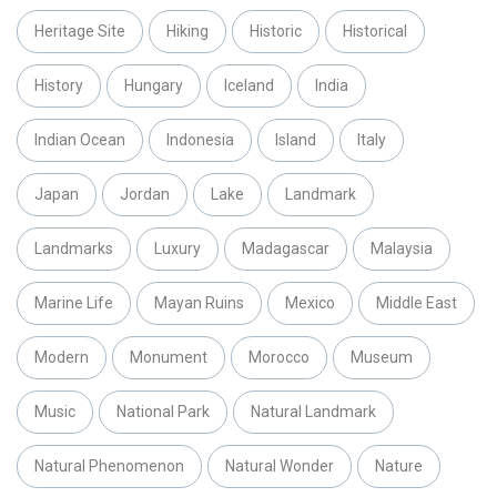
Heritage Site
Hiking
Historic
Historical
History
Hungary
Iceland
India
Indian Ocean
Indonesia
Island
Italy
Japan
Jordan
Lake
Landmark
Landmarks
Luxury
Madagascar
Malaysia
Marine Life
Mayan Ruins
Mexico
Middle East
Modern
Monument
Morocco
Museum
Music
National Park
Natural Landmark
Natural Phenomenon
Natural Wonder
Nature