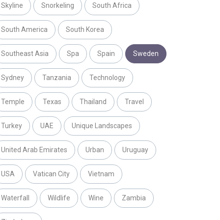
Skyline
Snorkeling
South Africa
South America
South Korea
Southeast Asia
Spa
Spain
Sweden
Sydney
Tanzania
Technology
Temple
Texas
Thailand
Travel
Turkey
UAE
Unique Landscapes
United Arab Emirates
Urban
Uruguay
USA
Vatican City
Vietnam
Waterfall
Wildlife
Wine
Zambia