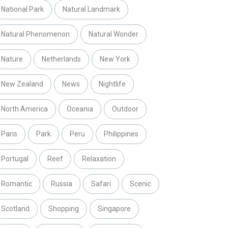
National Park
Natural Landmark
Natural Phenomenon
Natural Wonder
Nature
Netherlands
New York
New Zealand
News
Nightlife
North America
Oceania
Outdoor
Paris
Park
Peru
Philippines
Portugal
Reef
Relaxation
Romantic
Russia
Safari
Scenic
Scotland
Shopping
Singapore