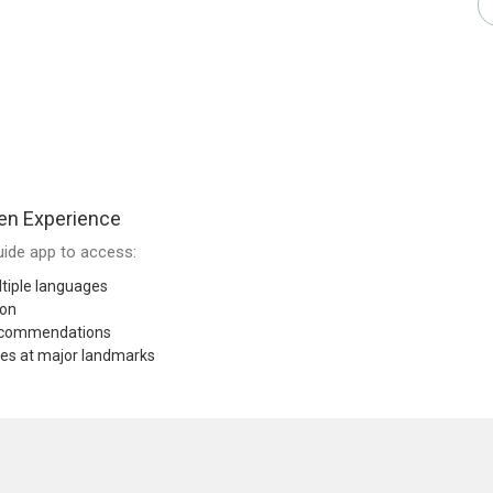
en Experience
ide app to access:
tiple languages
ion
recommendations
res at major landmarks