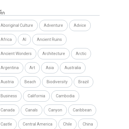
ท็ก
Aboriginal Culture
Adventure
Advice
Africa
AI
Ancient Ruins
Ancient Wonders
Architecture
Arctic
Argentina
Art
Asia
Australia
Austria
Beach
Biodiversity
Brazil
Business
California
Cambodia
Canada
Canals
Canyon
Caribbean
Castle
Central America
Chile
China