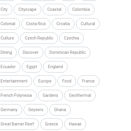
City
Cityscape
Coastal
Colombia
Colonial
Costa Rica
Croatia
Cultural
Culture
Czech Republic
Czechia
Dining
Discover
Dominican Republic
Ecuador
Egypt
England
Entertainment
Europe
Food
France
French Polynesia
Gardens
Geothermal
Germany
Geysers
Ghana
Great Barrier Reef
Greece
Hawaii