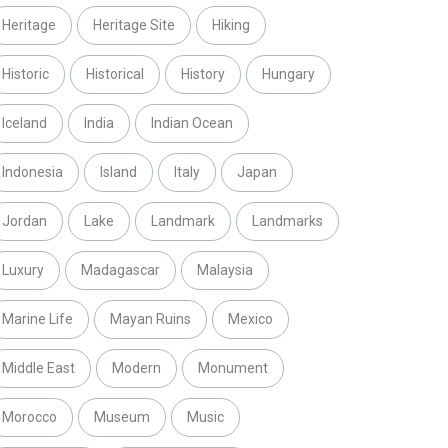
Heritage
Heritage Site
Hiking
Historic
Historical
History
Hungary
Iceland
India
Indian Ocean
Indonesia
Island
Italy
Japan
Jordan
Lake
Landmark
Landmarks
Luxury
Madagascar
Malaysia
Marine Life
Mayan Ruins
Mexico
Middle East
Modern
Monument
Morocco
Museum
Music