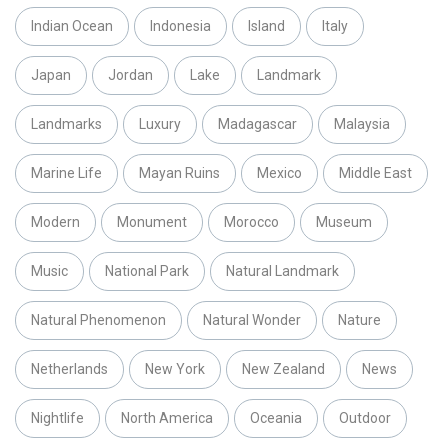
Indian Ocean
Indonesia
Island
Italy
Japan
Jordan
Lake
Landmark
Landmarks
Luxury
Madagascar
Malaysia
Marine Life
Mayan Ruins
Mexico
Middle East
Modern
Monument
Morocco
Museum
Music
National Park
Natural Landmark
Natural Phenomenon
Natural Wonder
Nature
Netherlands
New York
New Zealand
News
Nightlife
North America
Oceania
Outdoor