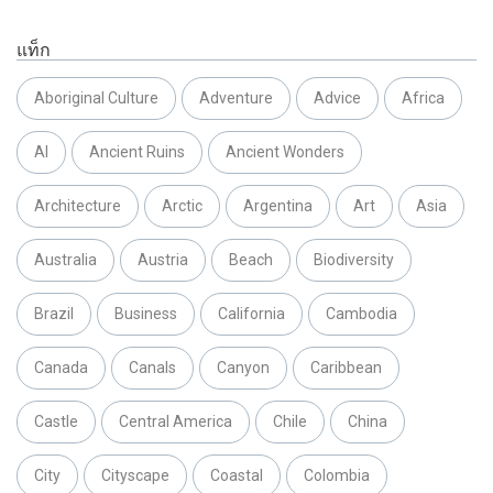
แท็ก
Aboriginal Culture
Adventure
Advice
Africa
AI
Ancient Ruins
Ancient Wonders
Architecture
Arctic
Argentina
Art
Asia
Australia
Austria
Beach
Biodiversity
Brazil
Business
California
Cambodia
Canada
Canals
Canyon
Caribbean
Castle
Central America
Chile
China
City
Cityscape
Coastal
Colombia