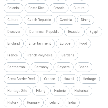
Colonial
Costa Rica
Croatia
Cultural
Culture
Czech Republic
Czechia
Dining
Discover
Dominican Republic
Ecuador
Egypt
England
Entertainment
Europe
Food
France
French Polynesia
Gardens
Geothermal
Germany
Geysers
Ghana
Great Barrier Reef
Greece
Hawaii
Heritage
Heritage Site
Hiking
Historic
Historical
History
Hungary
Iceland
India