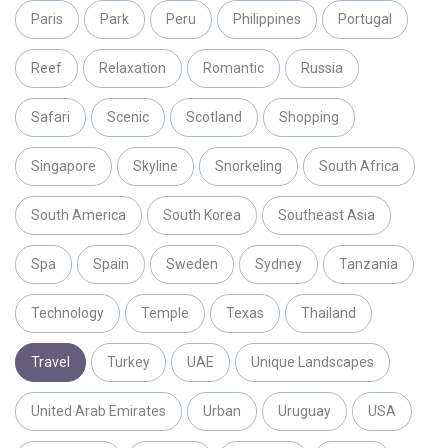
Paris
Park
Peru
Philippines
Portugal
Reef
Relaxation
Romantic
Russia
Safari
Scenic
Scotland
Shopping
Singapore
Skyline
Snorkeling
South Africa
South America
South Korea
Southeast Asia
Spa
Spain
Sweden
Sydney
Tanzania
Technology
Temple
Texas
Thailand
Travel
Turkey
UAE
Unique Landscapes
United Arab Emirates
Urban
Uruguay
USA