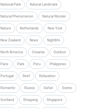
National Park
Natural Landmark
Natural Phenomenon
Natural Wonder
Nature
Netherlands
New York
New Zealand
News
Nightlife
North America
Oceania
Outdoor
Paris
Park
Peru
Philippines
Portugal
Reef
Relaxation
Romantic
Russia
Safari
Scenic
Scotland
Shopping
Singapore