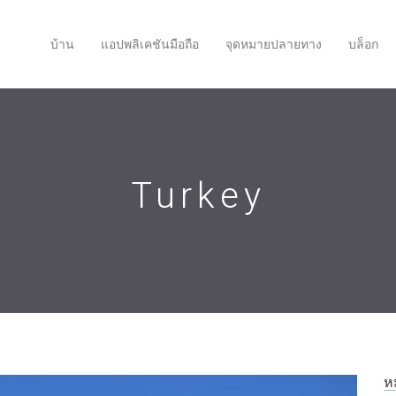
บ้าน
แอปพลิเคชันมือถือ
จุดหมายปลายทาง
บล็อก
Turkey
ห