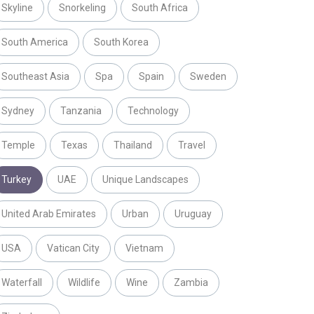
Skyline
Snorkeling
South Africa
South America
South Korea
Southeast Asia
Spa
Spain
Sweden
Sydney
Tanzania
Technology
Temple
Texas
Thailand
Travel
Turkey
UAE
Unique Landscapes
United Arab Emirates
Urban
Uruguay
USA
Vatican City
Vietnam
Waterfall
Wildlife
Wine
Zambia