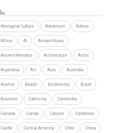
ท็ก
Aboriginal Culture
Adventure
Advice
Africa
AI
Ancient Ruins
Ancient Wonders
Architecture
Arctic
Argentina
Art
Asia
Australia
Austria
Beach
Biodiversity
Brazil
Business
California
Cambodia
Canada
Canals
Canyon
Caribbean
Castle
Central America
Chile
China