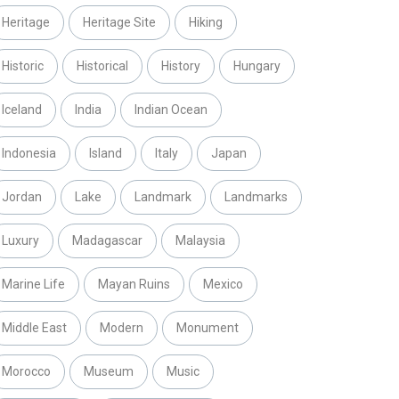
Heritage
Heritage Site
Hiking
Historic
Historical
History
Hungary
Iceland
India
Indian Ocean
Indonesia
Island
Italy
Japan
Jordan
Lake
Landmark
Landmarks
Luxury
Madagascar
Malaysia
Marine Life
Mayan Ruins
Mexico
Middle East
Modern
Monument
Morocco
Museum
Music