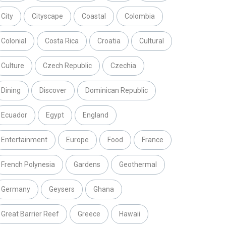
City
Cityscape
Coastal
Colombia
Colonial
Costa Rica
Croatia
Cultural
Culture
Czech Republic
Czechia
Dining
Discover
Dominican Republic
Ecuador
Egypt
England
Entertainment
Europe
Food
France
French Polynesia
Gardens
Geothermal
Germany
Geysers
Ghana
Great Barrier Reef
Greece
Hawaii