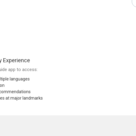
y Experience
ide app to access:
tiple languages
ion
recommendations
res at major landmarks