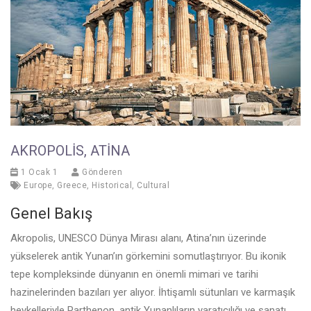
AKROPOLIS, ATINA
1 Ocak 1
Gönderen
Europe
,
Greece
,
Historical
,
Cultural
Genel Bakış
Akropolis, UNESCO Dünya Mirası alanı, Atina’nın üzerinde
yükselerek antik Yunan’ın görkemini somutlaştırıyor. Bu ikonik
tepe kompleksinde dünyanın en önemli mimari ve tarihi
hazinelerinden bazıları yer alıyor. İhtişamlı sütunları ve karmaşık
heykelleriyle Parthenon, antik Yunanlıların yaratıcılığı ve sanatı