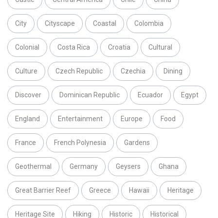
City
Cityscape
Coastal
Colombia
Colonial
Costa Rica
Croatia
Cultural
Culture
Czech Republic
Czechia
Dining
Discover
Dominican Republic
Ecuador
Egypt
England
Entertainment
Europe
Food
France
French Polynesia
Gardens
Geothermal
Germany
Geysers
Ghana
Great Barrier Reef
Greece
Hawaii
Heritage
Heritage Site
Hiking
Historic
Historical