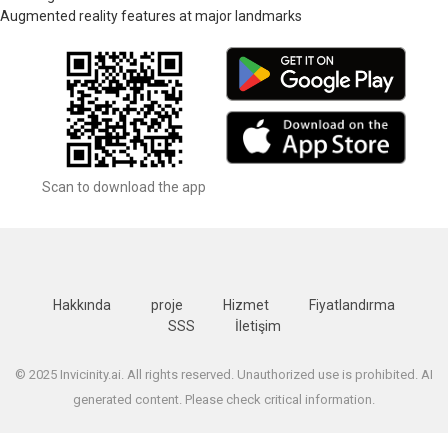
Augmented reality features at major landmarks
Scan to download the app
Hakkında
proje
Hizmet
Fiyatlandırma
SSS
İletişim
© 2025 Invicinity.ai. All rights reserved. Unauthorized use is prohibited. AI
generated content. Please check critical information.