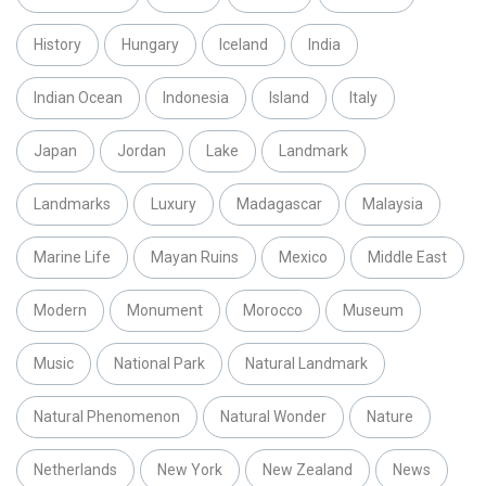
History
Hungary
Iceland
India
Indian Ocean
Indonesia
Island
Italy
Japan
Jordan
Lake
Landmark
Landmarks
Luxury
Madagascar
Malaysia
Marine Life
Mayan Ruins
Mexico
Middle East
Modern
Monument
Morocco
Museum
Music
National Park
Natural Landmark
Natural Phenomenon
Natural Wonder
Nature
Netherlands
New York
New Zealand
News