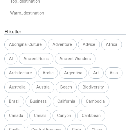
Top_destination
Warm_destination
Etiketler
Aboriginal Culture
Adventure
Advice
Africa
AI
Ancient Ruins
Ancient Wonders
Architecture
Arctic
Argentina
Art
Asia
Australia
Austria
Beach
Biodiversity
Brazil
Business
California
Cambodia
Canada
Canals
Canyon
Caribbean
Castle
Central America
Chile
China