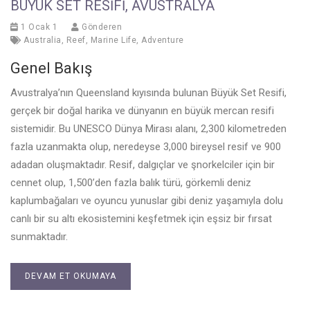
BÜYÜK SET RESIFI, AVUSTRALYA
1 Ocak 1
Gönderen
Australia
,
Reef
,
Marine Life
,
Adventure
Genel Bakış
Avustralya’nın Queensland kıyısında bulunan Büyük Set Resifi,
gerçek bir doğal harika ve dünyanın en büyük mercan resifi
sistemidir. Bu UNESCO Dünya Mirası alanı, 2,300 kilometreden
fazla uzanmakta olup, neredeyse 3,000 bireysel resif ve 900
adadan oluşmaktadır. Resif, dalgıçlar ve şnorkelciler için bir
cennet olup, 1,500’den fazla balık türü, görkemli deniz
kaplumbağaları ve oyuncu yunuslar gibi deniz yaşamıyla dolu
canlı bir su altı ekosistemini keşfetmek için eşsiz bir fırsat
sunmaktadır.
DEVAM ET OKUMAYA