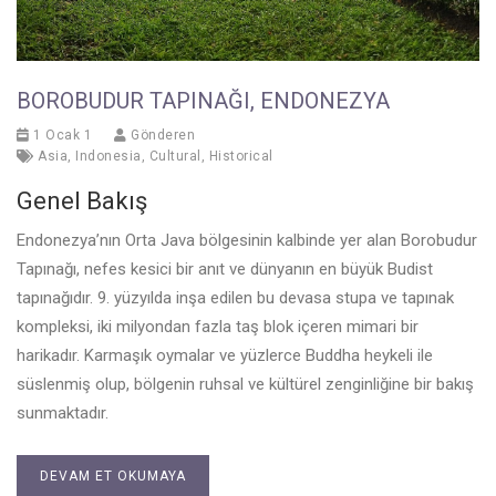
BOROBUDUR TAPINAĞI, ENDONEZYA
1 Ocak 1
Gönderen
Asia
,
Indonesia
,
Cultural
,
Historical
Genel Bakış
Endonezya’nın Orta Java bölgesinin kalbinde yer alan Borobudur
Tapınağı, nefes kesici bir anıt ve dünyanın en büyük Budist
tapınağıdır. 9. yüzyılda inşa edilen bu devasa stupa ve tapınak
kompleksi, iki milyondan fazla taş blok içeren mimari bir
harikadır. Karmaşık oymalar ve yüzlerce Buddha heykeli ile
süslenmiş olup, bölgenin ruhsal ve kültürel zenginliğine bir bakış
sunmaktadır.
DEVAM ET OKUMAYA