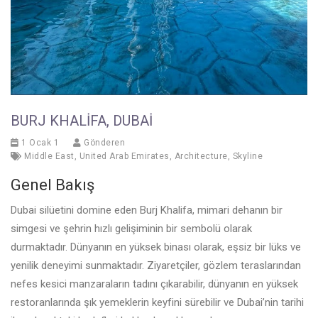
BURJ KHALIFA, DUBAI
1 Ocak 1
Gönderen
Middle East
,
United Arab Emirates
,
Architecture
,
Skyline
Genel Bakış
Dubai silüetini domine eden Burj Khalifa, mimari dehanın bir
simgesi ve şehrin hızlı gelişiminin bir sembolü olarak
durmaktadır. Dünyanın en yüksek binası olarak, eşsiz bir lüks ve
yenilik deneyimi sunmaktadır. Ziyaretçiler, gözlem teraslarından
nefes kesici manzaraların tadını çıkarabilir, dünyanın en yüksek
restoranlarında şık yemeklerin keyfini sürebilir ve Dubai’nin tarihi