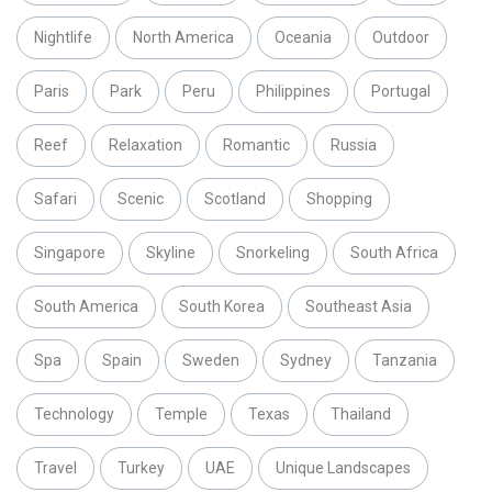
Nightlife
North America
Oceania
Outdoor
Paris
Park
Peru
Philippines
Portugal
Reef
Relaxation
Romantic
Russia
Safari
Scenic
Scotland
Shopping
Singapore
Skyline
Snorkeling
South Africa
South America
South Korea
Southeast Asia
Spa
Spain
Sweden
Sydney
Tanzania
Technology
Temple
Texas
Thailand
Travel
Turkey
UAE
Unique Landscapes