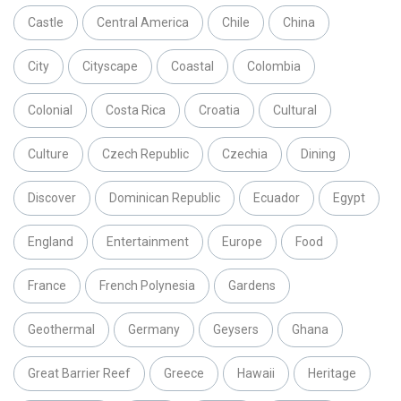
Castle
Central America
Chile
China
City
Cityscape
Coastal
Colombia
Colonial
Costa Rica
Croatia
Cultural
Culture
Czech Republic
Czechia
Dining
Discover
Dominican Republic
Ecuador
Egypt
England
Entertainment
Europe
Food
France
French Polynesia
Gardens
Geothermal
Germany
Geysers
Ghana
Great Barrier Reef
Greece
Hawaii
Heritage