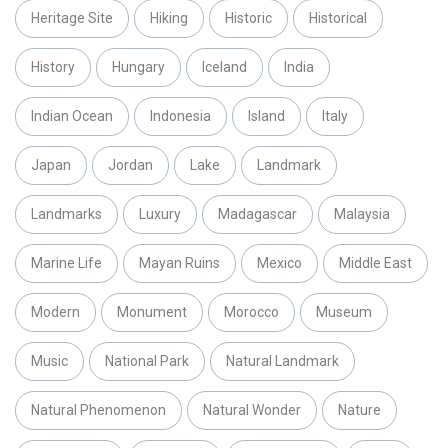
Heritage Site
Hiking
Historic
Historical
History
Hungary
Iceland
India
Indian Ocean
Indonesia
Island
Italy
Japan
Jordan
Lake
Landmark
Landmarks
Luxury
Madagascar
Malaysia
Marine Life
Mayan Ruins
Mexico
Middle East
Modern
Monument
Morocco
Museum
Music
National Park
Natural Landmark
Natural Phenomenon
Natural Wonder
Nature