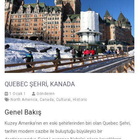
QUEBEC ŞEHRI, KANADA
1 Ocak 1
Gönderen
North America
,
Canada
,
Cultural
,
Historic
Genel Bakış
Kuzey Amerika’nın en eski şehirlerinden biri olan Quebec Şehri,
tarihin modern cazibe ile buluştuğu büyüleyici bir