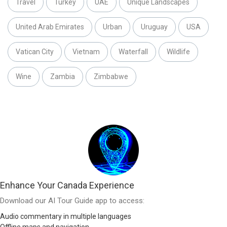
Travel
Turkey
UAE
Unique Landscapes
United Arab Emirates
Urban
Uruguay
USA
Vatican City
Vietnam
Waterfall
Wildlife
Wine
Zambia
Zimbabwe
Enhance Your Canada Experience
Download our AI Tour Guide app to access:
Audio commentary in multiple languages