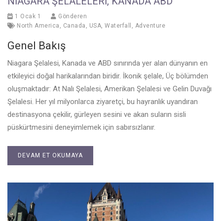
NIAGARA ŞELALELERI, KANADA ABD
1 Ocak 1
Gönderen
North America
,
Canada
,
USA
,
Waterfall
,
Adventure
Genel Bakış
Niagara Şelalesi, Kanada ve ABD sınırında yer alan dünyanın en
etkileyici doğal harikalarından biridir. İkonik şelale, Üç bölümden
oluşmaktadır: At Nalı Şelalesi, Amerikan Şelalesi ve Gelin Duvağı
Şelalesi. Her yıl milyonlarca ziyaretçi, bu hayranlık uyandıran
destinasyona çekilir, gürleyen sesini ve akan suların sisli
püskürtmesini deneyimlemek için sabırsızlanır.
DEVAM ET OKUMAYA