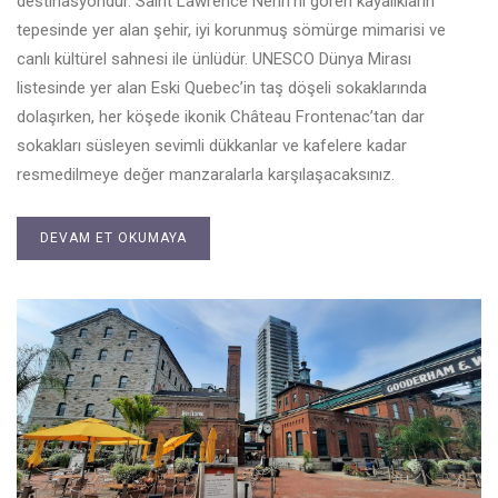
destinasyondur. Saint Lawrence Nehri’ni gören kayalıkların
tepesinde yer alan şehir, iyi korunmuş sömürge mimarisi ve
canlı kültürel sahnesi ile ünlüdür. UNESCO Dünya Mirası
listesinde yer alan Eski Quebec’in taş döşeli sokaklarında
dolaşırken, her köşede ikonik Château Frontenac’tan dar
sokakları süsleyen sevimli dükkanlar ve kafelere kadar
resmedilmeye değer manzaralarla karşılaşacaksınız.
DEVAM ET OKUMAYA