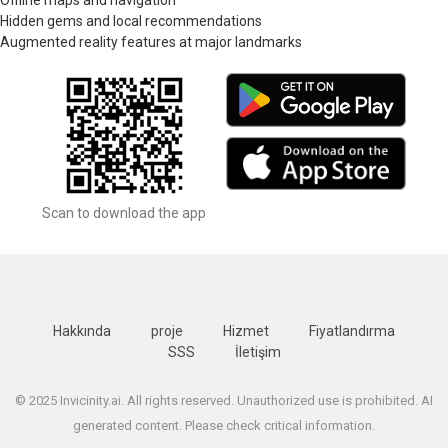
Offline maps and navigation
Hidden gems and local recommendations
Augmented reality features at major landmarks
Scan to download the app
Hakkında
proje
Hizmet
Fiyatlandırma
SSS
İletişim
© 2025 Invicinity.ai. All rights reserved. Unauthorized use is prohibited. AI
generated content. Please check critical information.