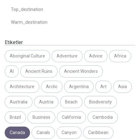
Top_destination
Warm_destination
Etiketler
Aboriginal Culture
Adventure
Advice
Africa
AI
Ancient Ruins
Ancient Wonders
Architecture
Arctic
Argentina
Art
Asia
Australia
Austria
Beach
Biodiversity
Brazil
Business
California
Cambodia
Canada
Canals
Canyon
Caribbean