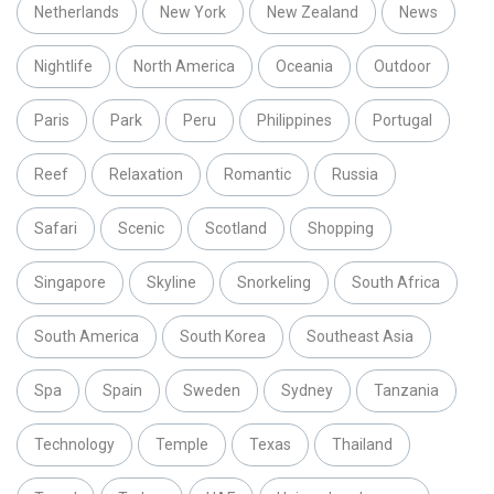
Netherlands
New York
New Zealand
News
Nightlife
North America
Oceania
Outdoor
Paris
Park
Peru
Philippines
Portugal
Reef
Relaxation
Romantic
Russia
Safari
Scenic
Scotland
Shopping
Singapore
Skyline
Snorkeling
South Africa
South America
South Korea
Southeast Asia
Spa
Spain
Sweden
Sydney
Tanzania
Technology
Temple
Texas
Thailand