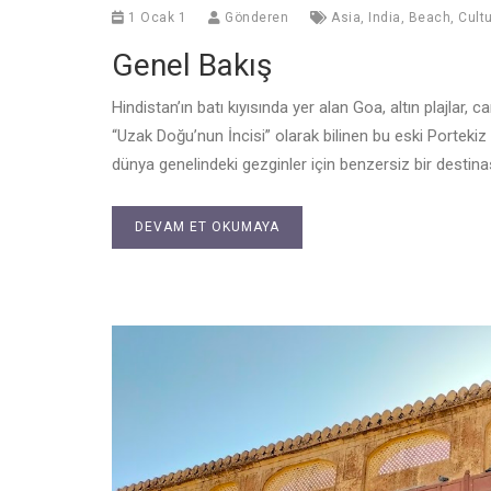
1 Ocak 1
Gönderen
Asia
,
India
,
Beach
,
Cultu
Genel Bakış
Hindistan’ın batı kıyısında yer alan Goa, altın plajlar, 
“Uzak Doğu’nun İncisi” olarak bilinen bu eski Portekiz 
dünya genelindeki gezginler için benzersiz bir destin
DEVAM ET OKUMAYA