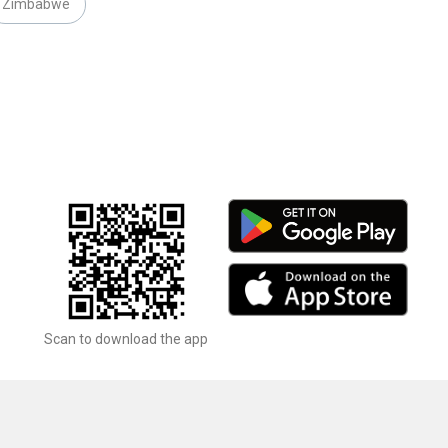
Zimbabwe
Scan to download the app