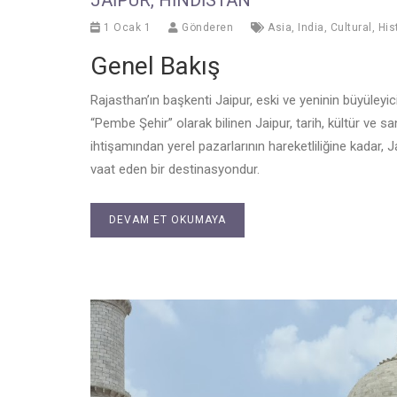
1 Ocak 1
Gönderen
Asia
,
India
,
Cultural
,
His
Genel Bakış
Rajasthan’ın başkenti Jaipur, eski ve yeninin büyüleyic
“Pembe Şehir” olarak bilinen Jaipur, tarih, kültür ve 
ihtişamından yerel pazarlarının hareketliliğine kadar, 
vaat eden bir destinasyondur.
DEVAM ET OKUMAYA