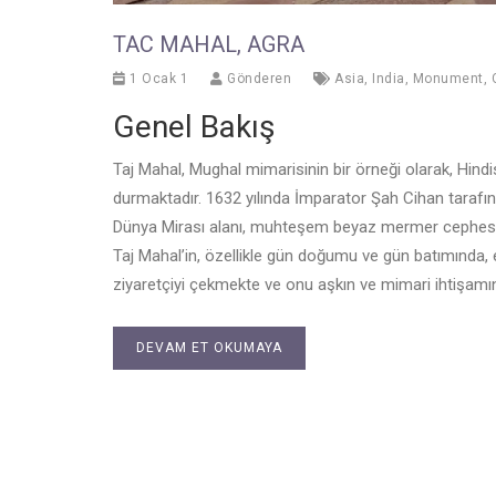
TAC MAHAL, AGRA
1 Ocak 1
Gönderen
Asia
,
India
,
Monument
,
Genel Bakış
Taj Mahal, Mughal mimarisinin bir örneği olarak, Hind
durmaktadır. 1632 yılında İmparator Şah Cihan tarafı
Dünya Mirası alanı, muhteşem beyaz mermer cephesi, k
Taj Mahal’in, özellikle gün doğumu ve gün batımında, e
ziyaretçiyi çekmekte ve onu aşkın ve mimari ihtişamı
DEVAM ET OKUMAYA