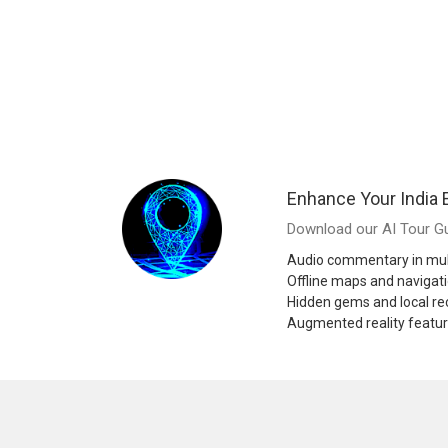
Enhance Your India 
Download our AI Tour Gu
Audio commentary in mul
Offline maps and navigat
Hidden gems and local 
Augmented reality featu