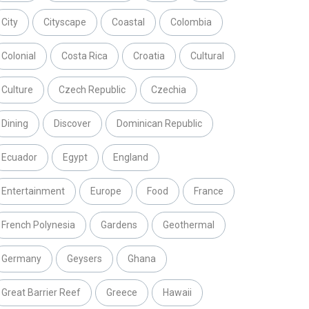
City
Cityscape
Coastal
Colombia
Colonial
Costa Rica
Croatia
Cultural
Culture
Czech Republic
Czechia
Dining
Discover
Dominican Republic
Ecuador
Egypt
England
Entertainment
Europe
Food
France
French Polynesia
Gardens
Geothermal
Germany
Geysers
Ghana
Great Barrier Reef
Greece
Hawaii