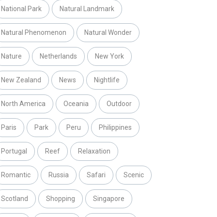
National Park
Natural Landmark
Natural Phenomenon
Natural Wonder
Nature
Netherlands
New York
New Zealand
News
Nightlife
North America
Oceania
Outdoor
Paris
Park
Peru
Philippines
Portugal
Reef
Relaxation
Romantic
Russia
Safari
Scenic
Scotland
Shopping
Singapore