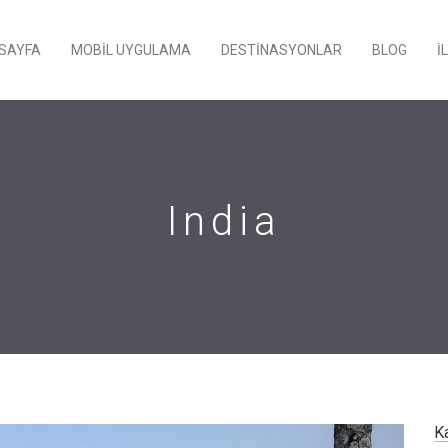
SAYFA
MOBIL UYGULAMA
DESTINASYONLAR
BLOG
İ
India
Ka