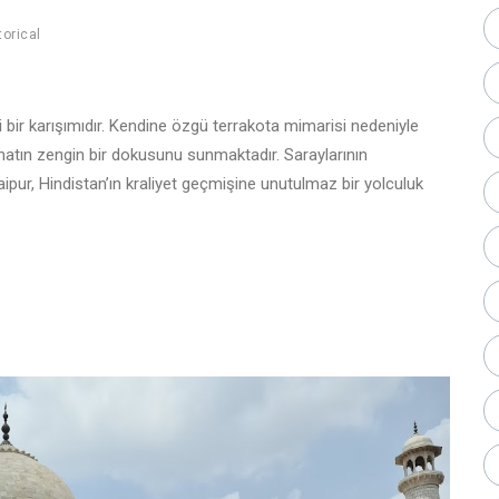
torical
i bir karışımıdır. Kendine özgü terrakota mimarisi nedeniyle
sanatın zengin bir dokusunu sunmaktadır. Saraylarının
Jaipur, Hindistan’ın kraliyet geçmişine unutulmaz bir yolculuk