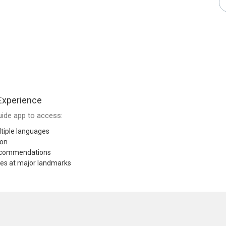
Experience
ide app to access:
tiple languages
ion
recommendations
res at major landmarks