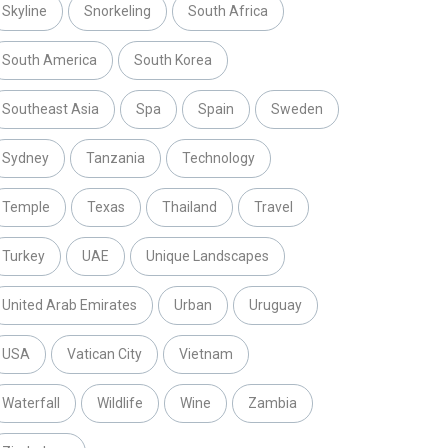
Skyline
Snorkeling
South Africa
South America
South Korea
Southeast Asia
Spa
Spain
Sweden
Sydney
Tanzania
Technology
Temple
Texas
Thailand
Travel
Turkey
UAE
Unique Landscapes
United Arab Emirates
Urban
Uruguay
USA
Vatican City
Vietnam
Waterfall
Wildlife
Wine
Zambia