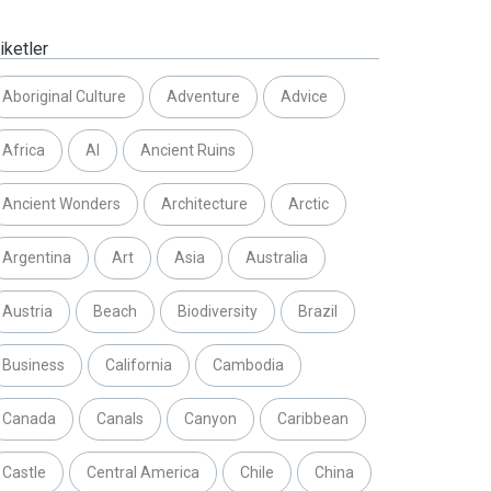
iketler
Aboriginal Culture
Adventure
Advice
Africa
AI
Ancient Ruins
Ancient Wonders
Architecture
Arctic
Argentina
Art
Asia
Australia
Austria
Beach
Biodiversity
Brazil
Business
California
Cambodia
Canada
Canals
Canyon
Caribbean
Castle
Central America
Chile
China