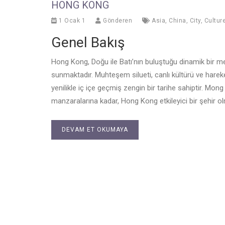
HONG KONG
1 Ocak 1
Gönderen
Asia
,
China
,
City
,
Cultur
Genel Bakış
Hong Kong, Doğu ile Batı’nın buluştuğu dinamik bir me
sunmaktadır. Muhteşem silueti, canlı kültürü ve hareke
yenilikle iç içe geçmiş zengin bir tarihe sahiptir. Mong
manzaralarına kadar, Hong Kong etkileyici bir şehir ol
DEVAM ET OKUMAYA