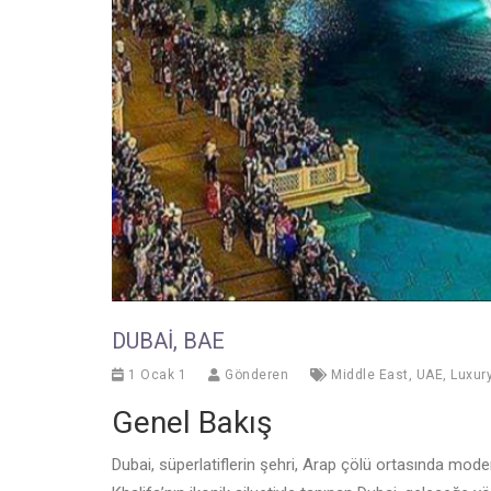
DUBAI, BAE
1 Ocak 1
Gönderen
Middle East
,
UAE
,
Luxur
Genel Bakış
Dubai, süperlatiflerin şehri, Arap çölü ortasında mode