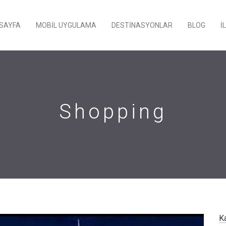
SAYFA
MOBIL UYGULAMA
DESTINASYONLAR
BLOG
İ
Shopping
Ka