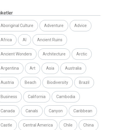
iketler
Aboriginal Culture
Adventure
Advice
Africa
AI
Ancient Ruins
Ancient Wonders
Architecture
Arctic
Argentina
Art
Asia
Australia
Austria
Beach
Biodiversity
Brazil
Business
California
Cambodia
Canada
Canals
Canyon
Caribbean
Castle
Central America
Chile
China