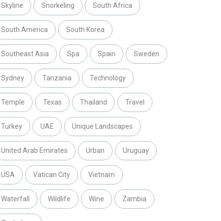
Skyline
Snorkeling
South Africa
South America
South Korea
Southeast Asia
Spa
Spain
Sweden
Sydney
Tanzania
Technology
Temple
Texas
Thailand
Travel
Turkey
UAE
Unique Landscapes
United Arab Emirates
Urban
Uruguay
USA
Vatican City
Vietnam
Waterfall
Wildlife
Wine
Zambia