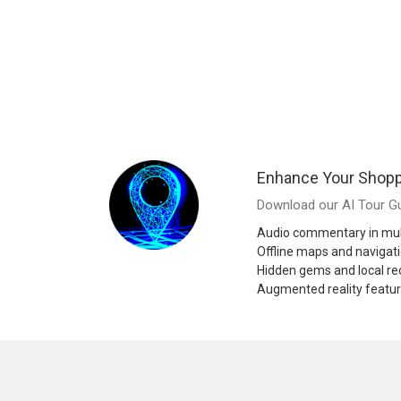
Enhance Your Shopp
Download our AI Tour Gu
Audio commentary in mul
Offline maps and navigat
Hidden gems and local 
Augmented reality featu