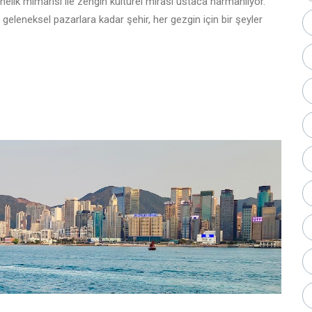
önelik mimarisi ile zengin kültürel mirası ustaca harmanlıyor.
i geleneksel pazarlara kadar şehir, her gezgin için bir şeyler