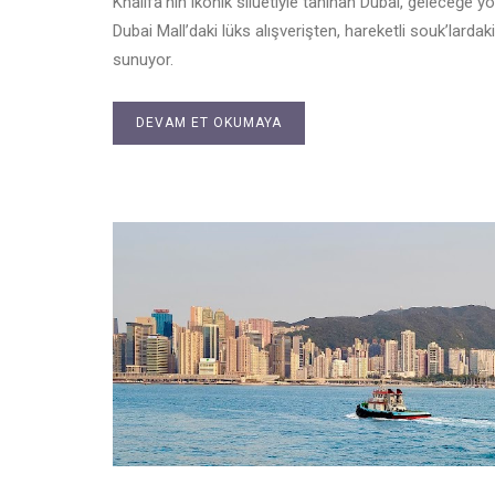
Khalifa’nın ikonik siluetiyle tanınan Dubai, geleceğe y
Dubai Mall’daki lüks alışverişten, hareketli souk’lardak
sunuyor.
DEVAM ET OKUMAYA