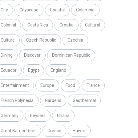
City
Cityscape
Coastal
Colombia
Colonial
Costa Rica
Croatia
Cultural
Culture
Czech Republic
Czechia
Dining
Discover
Dominican Republic
Ecuador
Egypt
England
Entertainment
Europe
Food
France
French Polynesia
Gardens
Geothermal
Germany
Geysers
Ghana
Great Barrier Reef
Greece
Hawaii