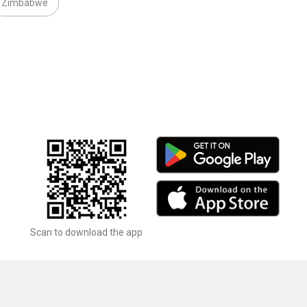
Zimbabwe
Scan to download the app