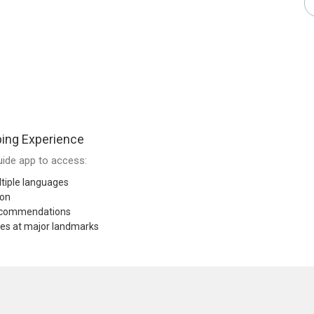
ing Experience
ide app to access:
tiple languages
ion
recommendations
res at major landmarks