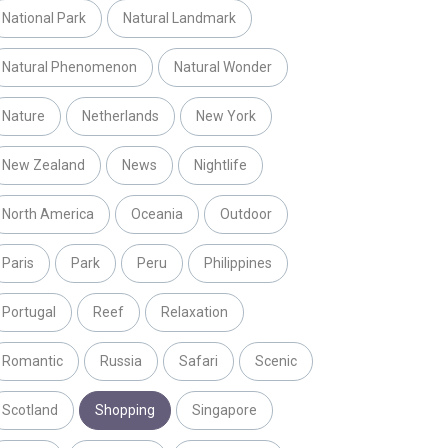
National Park
Natural Landmark
Natural Phenomenon
Natural Wonder
Nature
Netherlands
New York
New Zealand
News
Nightlife
North America
Oceania
Outdoor
Paris
Park
Peru
Philippines
Portugal
Reef
Relaxation
Romantic
Russia
Safari
Scenic
Scotland
Shopping
Singapore