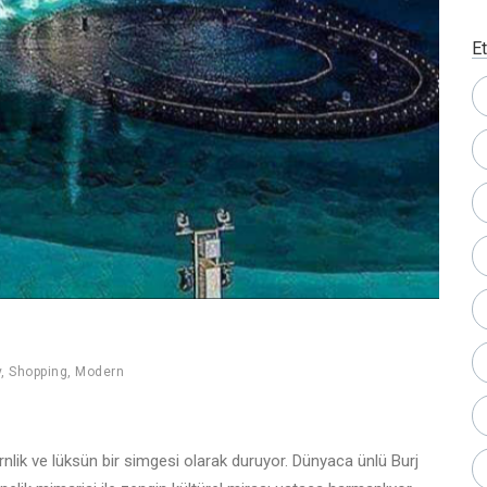
Et
y
,
Shopping
,
Modern
rnlik ve lüksün bir simgesi olarak duruyor. Dünyaca ünlü Burj