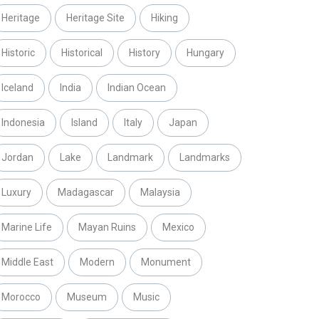
Heritage
Heritage Site
Hiking
Historic
Historical
History
Hungary
Iceland
India
Indian Ocean
Indonesia
Island
Italy
Japan
Jordan
Lake
Landmark
Landmarks
Luxury
Madagascar
Malaysia
Marine Life
Mayan Ruins
Mexico
Middle East
Modern
Monument
Morocco
Museum
Music