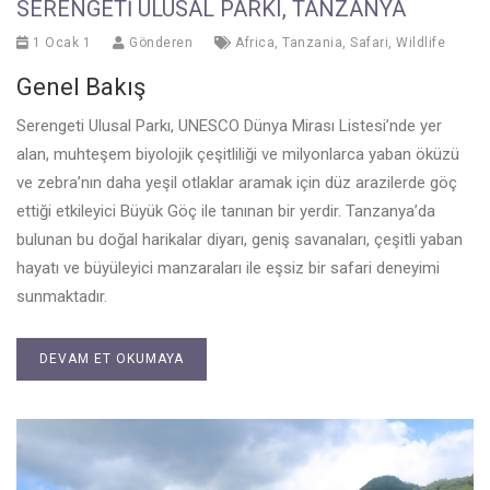
SERENGETI ULUSAL PARKI, TANZANYA
1 Ocak 1
Gönderen
Africa
,
Tanzania
,
Safari
,
Wildlife
Genel Bakış
Serengeti Ulusal Parkı, UNESCO Dünya Mirası Listesi’nde yer
alan, muhteşem biyolojik çeşitliliği ve milyonlarca yaban öküzü
ve zebra’nın daha yeşil otlaklar aramak için düz arazilerde göç
ettiği etkileyici Büyük Göç ile tanınan bir yerdir. Tanzanya’da
bulunan bu doğal harikalar diyarı, geniş savanaları, çeşitli yaban
hayatı ve büyüleyici manzaraları ile eşsiz bir safari deneyimi
sunmaktadır.
DEVAM ET OKUMAYA