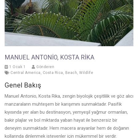
MANUEL ANTONIO, KOSTA RIKA
1 Ocak 1
Gönderen
Central America
,
Costa Rica
,
Beach
,
Wildlife
Genel Bakış
Manuel Antonio, Kosta Rika, zengin biyolojik çeşitlilik ve göz alıcı
manzaraların muhteşem bir karışımını sunmaktadır. Pasifik
kıyısında yer alan bu destinasyon, yemyeşil yağmur ormanları,
bakir plajlar ve bol miktarda yaban hayat ile benzersiz bir
deneyim sunmaktadır. Hem macera arayanlar hem de doğanın
kollarında dinlenmek isteyenler için mükemmel bir yerdir.