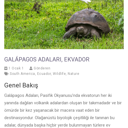
GALÁPAGOS ADALARI, EKVADOR
1 Ocak 1
Gönderen
South America
,
Ecuador
,
Wildlife
,
Nature
Genel Bakış
Galápagos Adaları, Pasifik Okyanusu’nda ekvatorun her iki
yanında dağılan volkanik adalardan oluşan bir takımadadır ve bir
ömürde bir kez yaşanacak bir macera vaat eden bir
destinasyondur. Olağanüstü biyolojik çeşitliliği ile tanınan bu
adalar, dünyada başka hiçbir yerde bulunmayan türlere ev