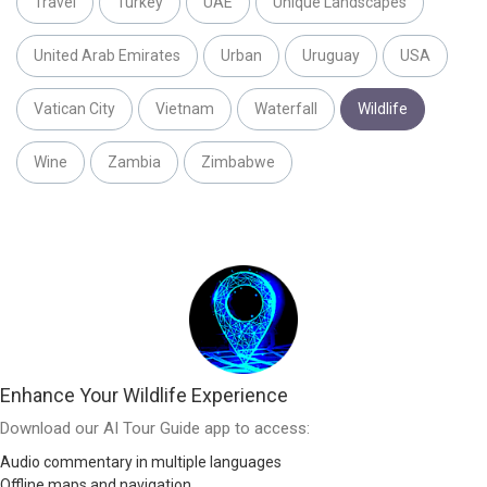
Travel
Turkey
UAE
Unique Landscapes
United Arab Emirates
Urban
Uruguay
USA
Vatican City
Vietnam
Waterfall
Wildlife
Wine
Zambia
Zimbabwe
Enhance Your Wildlife Experience
Download our AI Tour Guide app to access:
Audio commentary in multiple languages
Offline maps and navigation