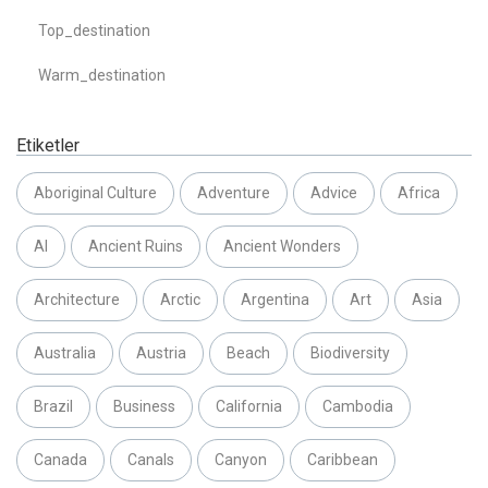
Top_destination
Warm_destination
Etiketler
Aboriginal Culture
Adventure
Advice
Africa
AI
Ancient Ruins
Ancient Wonders
Architecture
Arctic
Argentina
Art
Asia
Australia
Austria
Beach
Biodiversity
Brazil
Business
California
Cambodia
Canada
Canals
Canyon
Caribbean