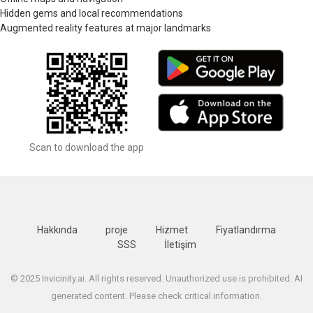
Hidden gems and local recommendations
Augmented reality features at major landmarks
Scan to download the app
Hakkında
proje
Hizmet
Fiyatlandırma
SSS
İletişim
© 2025 Invicinity.ai. All rights reserved. Unauthorized use is prohibited. AI
generated content. Please check critical information.