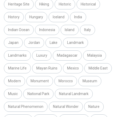
Heritage Site
Hiking
Historic
Historical
History
Hungary
Iceland
India
Indian Ocean
Indonesia
Island
Italy
Japan
Jordan
Lake
Landmark
Landmarks
Luxury
Madagascar
Malaysia
Marine Life
Mayan Ruins
Mexico
Middle East
Modern
Monument
Morocco
Museum
Music
National Park
Natural Landmark
Natural Phenomenon
Natural Wonder
Nature