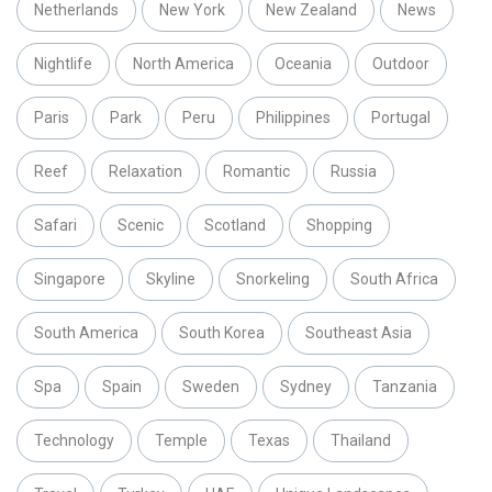
Netherlands
New York
New Zealand
News
Nightlife
North America
Oceania
Outdoor
Paris
Park
Peru
Philippines
Portugal
Reef
Relaxation
Romantic
Russia
Safari
Scenic
Scotland
Shopping
Singapore
Skyline
Snorkeling
South Africa
South America
South Korea
Southeast Asia
Spa
Spain
Sweden
Sydney
Tanzania
Technology
Temple
Texas
Thailand