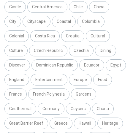
Castle
Central America
Chile
China
City
Cityscape
Coastal
Colombia
Colonial
Costa Rica
Croatia
Cultural
Culture
Czech Republic
Czechia
Dining
Discover
Dominican Republic
Ecuador
Egypt
England
Entertainment
Europe
Food
France
French Polynesia
Gardens
Geothermal
Germany
Geysers
Ghana
Great Barrier Reef
Greece
Hawaii
Heritage