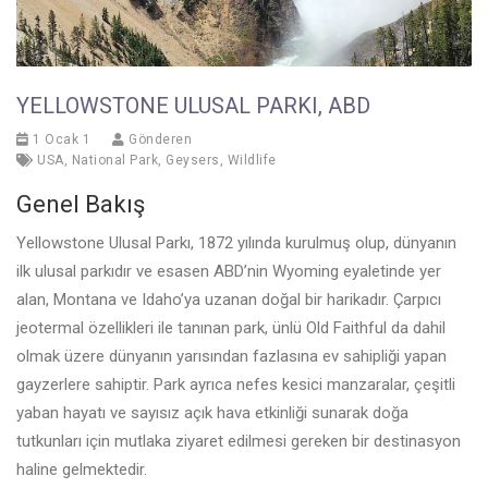
YELLOWSTONE ULUSAL PARKI, ABD
1 Ocak 1
Gönderen
USA
,
National Park
,
Geysers
,
Wildlife
Genel Bakış
Yellowstone Ulusal Parkı, 1872 yılında kurulmuş olup, dünyanın
ilk ulusal parkıdır ve esasen ABD’nin Wyoming eyaletinde yer
alan, Montana ve Idaho’ya uzanan doğal bir harikadır. Çarpıcı
jeotermal özellikleri ile tanınan park, ünlü Old Faithful da dahil
olmak üzere dünyanın yarısından fazlasına ev sahipliği yapan
gayzerlere sahiptir. Park ayrıca nefes kesici manzaralar, çeşitli
yaban hayatı ve sayısız açık hava etkinliği sunarak doğa
tutkunları için mutlaka ziyaret edilmesi gereken bir destinasyon
haline gelmektedir.