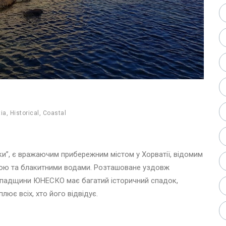
tia
,
Historical
,
Coastal
и”, є вражаючим прибережним містом у Хорватії, відомим
ою та блакитними водами. Розташоване уздовж
спадщини ЮНЕСКО має багатий історичний спадок,
лює всіх, хто його відвідує.