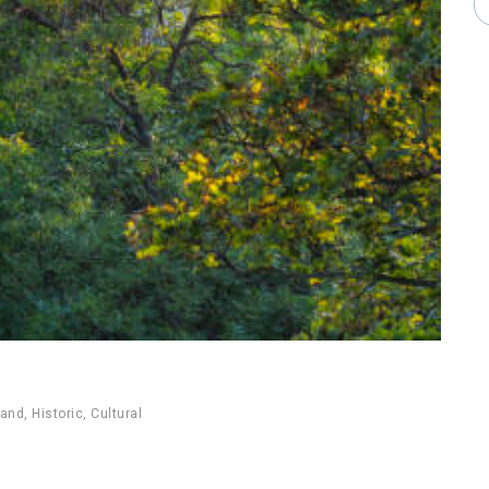
land
,
Historic
,
Cultural