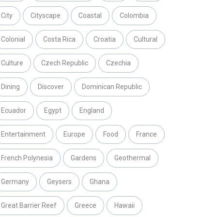
City
Cityscape
Coastal
Colombia
Colonial
Costa Rica
Croatia
Cultural
Culture
Czech Republic
Czechia
Dining
Discover
Dominican Republic
Ecuador
Egypt
England
Entertainment
Europe
Food
France
French Polynesia
Gardens
Geothermal
Germany
Geysers
Ghana
Great Barrier Reef
Greece
Hawaii