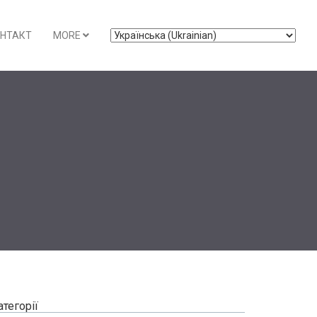
НТАКТ
MORE
n
атегорії