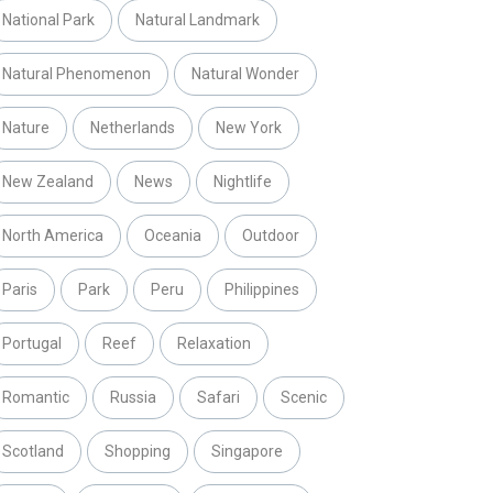
National Park
Natural Landmark
Natural Phenomenon
Natural Wonder
Nature
Netherlands
New York
New Zealand
News
Nightlife
North America
Oceania
Outdoor
Paris
Park
Peru
Philippines
Portugal
Reef
Relaxation
Romantic
Russia
Safari
Scenic
Scotland
Shopping
Singapore