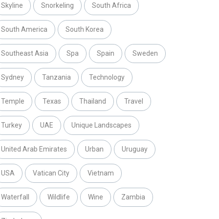
Skyline
Snorkeling
South Africa
South America
South Korea
Southeast Asia
Spa
Spain
Sweden
Sydney
Tanzania
Technology
Temple
Texas
Thailand
Travel
Turkey
UAE
Unique Landscapes
United Arab Emirates
Urban
Uruguay
USA
Vatican City
Vietnam
Waterfall
Wildlife
Wine
Zambia