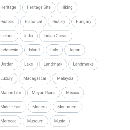
Heritage
Heritage Site
Hiking
Historic
Historical
History
Hungary
Iceland
India
Indian Ocean
Indonesia
Island
Italy
Japan
Jordan
Lake
Landmark
Landmarks
Luxury
Madagascar
Malaysia
Marine Life
Mayan Ruins
Mexico
Middle East
Modern
Monument
Morocco
Museum
Music