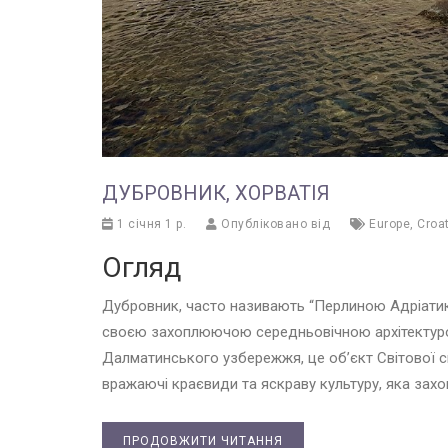
ДУБРОВНИК, ХОРВАТІЯ
1 січня 1 р.
Опубліковано від
Europe
,
Croa
Огляд
Дубровник, часто називають “Перлиною Адріатик
своєю захоплюючою середньовічною архітектур
Далматинського узбережжя, це об’єкт Світової 
вражаючі краєвиди та яскраву культуру, яка захоп
ПРОДОВЖИТИ ЧИТАННЯ