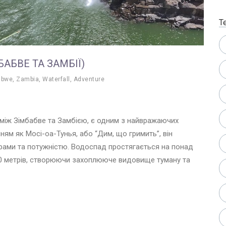
Т
АБВЕ ТА ЗАМБІЇ)
abwe
,
Zambia
,
Waterfall
,
Adventure
 між Зімбабве та Замбією, є одним з найвражаючих
ням як Мосі-оа-Тунья, або “Дим, що гримить”, він
рами та потужністю. Водоспад простягається на понад
100 метрів, створюючи захоплююче видовище туману та