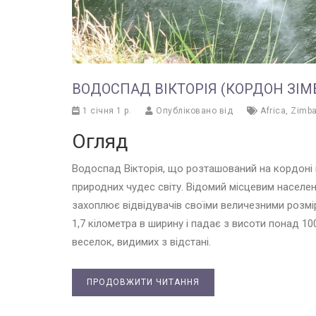
ВОДОСПАД ВІКТОРІЯ (КОРДОН ЗІМБ
1 січня 1 р.
Опубліковано від
Africa
,
Zimb
Огляд
Водоспад Вікторія, що розташований на кордоні
природних чудес світу. Відомий місцевим населен
захоплює відвідувачів своїми величезними розмі
1,7 кілометра в ширину і падає з висоти понад 
веселок, видимих з відстані.
ПРОДОВЖИТИ ЧИТАННЯ