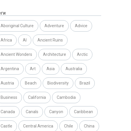
еги
Aboriginal Culture
Adventure
Advice
Africa
AI
Ancient Ruins
Ancient Wonders
Architecture
Arctic
Argentina
Art
Asia
Australia
Austria
Beach
Biodiversity
Brazil
Business
California
Cambodia
Canada
Canals
Canyon
Caribbean
Castle
Central America
Chile
China