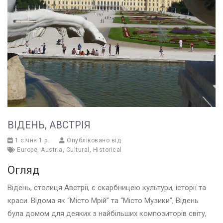
ВІДЕНЬ, АВСТРІЯ
1 січня 1 р.
Опубліковано від
Europe
,
Austria
,
Cultural
,
Historical
Огляд
Відень, столиця Австрії, є скарбницею культури, історії та
краси. Відома як “Місто Мрій” та “Місто Музики”, Відень
була домом для деяких з найбільших композиторів світу,