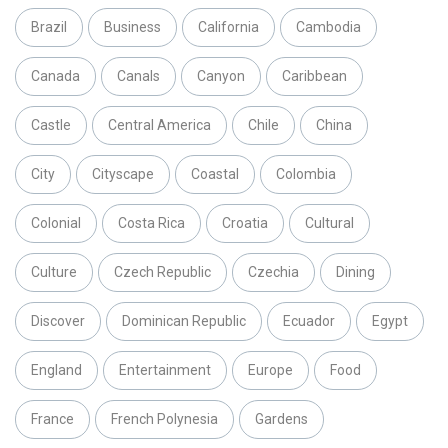
Brazil
Business
California
Cambodia
Canada
Canals
Canyon
Caribbean
Castle
Central America
Chile
China
City
Cityscape
Coastal
Colombia
Colonial
Costa Rica
Croatia
Cultural
Culture
Czech Republic
Czechia
Dining
Discover
Dominican Republic
Ecuador
Egypt
England
Entertainment
Europe
Food
France
French Polynesia
Gardens