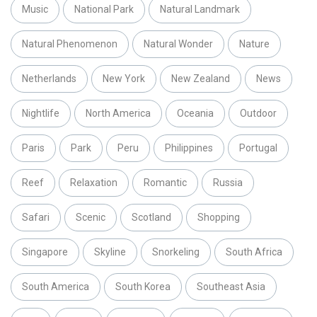
Music
National Park
Natural Landmark
Natural Phenomenon
Natural Wonder
Nature
Netherlands
New York
New Zealand
News
Nightlife
North America
Oceania
Outdoor
Paris
Park
Peru
Philippines
Portugal
Reef
Relaxation
Romantic
Russia
Safari
Scenic
Scotland
Shopping
Singapore
Skyline
Snorkeling
South Africa
South America
South Korea
Southeast Asia