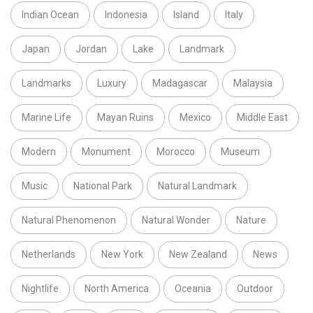
Indian Ocean
Indonesia
Island
Italy
Japan
Jordan
Lake
Landmark
Landmarks
Luxury
Madagascar
Malaysia
Marine Life
Mayan Ruins
Mexico
Middle East
Modern
Monument
Morocco
Museum
Music
National Park
Natural Landmark
Natural Phenomenon
Natural Wonder
Nature
Netherlands
New York
New Zealand
News
Nightlife
North America
Oceania
Outdoor