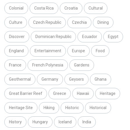
Colonial
Costa Rica
Croatia
Cultural
Culture
Czech Republic
Czechia
Dining
Discover
Dominican Republic
Ecuador
Egypt
England
Entertainment
Europe
Food
France
French Polynesia
Gardens
Geothermal
Germany
Geysers
Ghana
Great Barrier Reef
Greece
Hawaii
Heritage
Heritage Site
Hiking
Historic
Historical
History
Hungary
Iceland
India