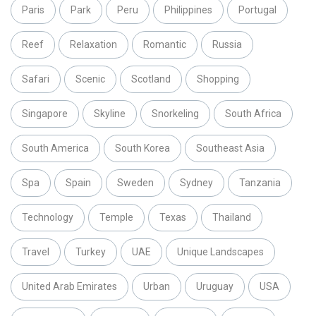
Paris
Park
Peru
Philippines
Portugal
Reef
Relaxation
Romantic
Russia
Safari
Scenic
Scotland
Shopping
Singapore
Skyline
Snorkeling
South Africa
South America
South Korea
Southeast Asia
Spa
Spain
Sweden
Sydney
Tanzania
Technology
Temple
Texas
Thailand
Travel
Turkey
UAE
Unique Landscapes
United Arab Emirates
Urban
Uruguay
USA