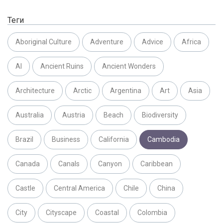
Теги
Aboriginal Culture
Adventure
Advice
Africa
AI
Ancient Ruins
Ancient Wonders
Architecture
Arctic
Argentina
Art
Asia
Australia
Austria
Beach
Biodiversity
Brazil
Business
California
Cambodia
Canada
Canals
Canyon
Caribbean
Castle
Central America
Chile
China
City
Cityscape
Coastal
Colombia