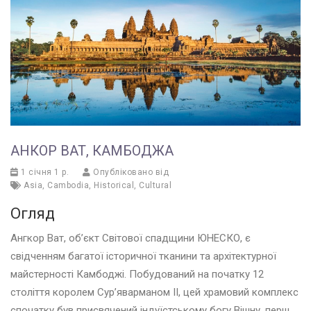
АНКОР ВАТ, КАМБОДЖА
1 січня 1 р.
Опубліковано від
Asia
,
Cambodia
,
Historical
,
Cultural
Огляд
Ангкор Ват, об’єкт Світової спадщини ЮНЕСКО, є
свідченням багатої історичної тканини та архітектурної
майстерності Камбоджі. Побудований на початку 12
століття королем Сур’яварманом II, цей храмовий комплекс
спочатку був присвячений індуїстському богу Вішну, перш