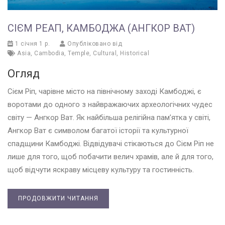
СІЄМ РЕАП, КАМБОДЖА (АНГКОР ВАТ)
1 січня 1 р.
Опубліковано від
Asia
,
Cambodia
,
Temple
,
Cultural
,
Historical
Огляд
Сієм Ріп, чарівне місто на північному заході Камбоджі, є
воротами до одного з найвражаючих археологічних чудес
світу — Ангкор Ват. Як найбільша релігійна пам’ятка у світі,
Ангкор Ват є символом багатої історії та культурної
спадщини Камбоджі. Відвідувачі стікаються до Сієм Ріп не
лише для того, щоб побачити велич храмів, але й для того,
щоб відчути яскраву місцеву культуру та гостинність.
ПРОДОВЖИТИ ЧИТАННЯ