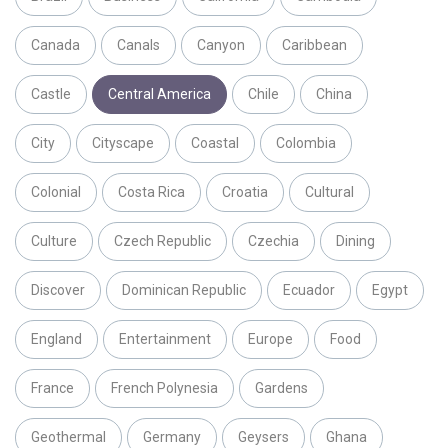
Canada
Canals
Canyon
Caribbean
Castle
Central America
Chile
China
City
Cityscape
Coastal
Colombia
Colonial
Costa Rica
Croatia
Cultural
Culture
Czech Republic
Czechia
Dining
Discover
Dominican Republic
Ecuador
Egypt
England
Entertainment
Europe
Food
France
French Polynesia
Gardens
Geothermal
Germany
Geysers
Ghana