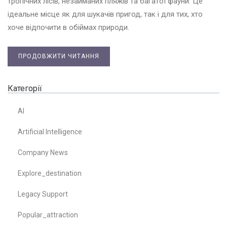
тропічних лісів, незайманих пляжів та багатої фауни. Це
ідеальне місце як для шукачів пригод, так і для тих, хто
хоче відпочити в обіймах природи.
ПРОДОВЖИТИ ЧИТАННЯ
Категорії
AI
Artificial Intelligence
Company News
Explore_destination
Legacy Support
Popular_attraction