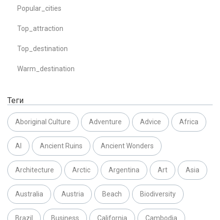
Popular_cities
Top_attraction
Top_destination
Warm_destination
Теги
Aboriginal Culture
Adventure
Advice
Africa
AI
Ancient Ruins
Ancient Wonders
Architecture
Arctic
Argentina
Art
Asia
Australia
Austria
Beach
Biodiversity
Brazil
Business
California
Cambodia