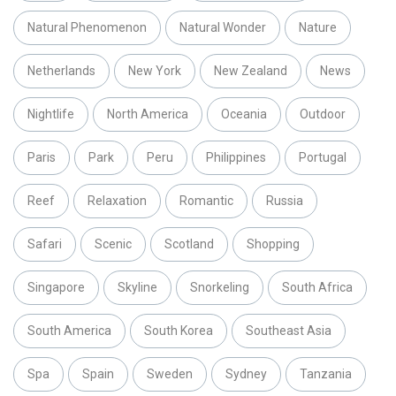
Natural Phenomenon
Natural Wonder
Nature
Netherlands
New York
New Zealand
News
Nightlife
North America
Oceania
Outdoor
Paris
Park
Peru
Philippines
Portugal
Reef
Relaxation
Romantic
Russia
Safari
Scenic
Scotland
Shopping
Singapore
Skyline
Snorkeling
South Africa
South America
South Korea
Southeast Asia
Spa
Spain
Sweden
Sydney
Tanzania