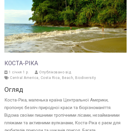
КОСТА-РІКА
1 січня 1 р.
Опубліковано від
Central America
,
Costa Rica
,
Beach
,
Biodiversity
Огляд
Коста-Ріка, маленька країна Центральної Америки,
пропонує безліч природної краси та біорізноманіття.
Відома своїми пишними тропічними лісами, незайманими
пляжами та активними вулканами, Коста-Ріка є раєм для
любителів природи та шукачів пригод. Багате