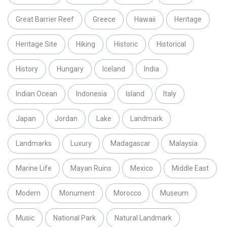
Great Barrier Reef
Greece
Hawaii
Heritage
Heritage Site
Hiking
Historic
Historical
History
Hungary
Iceland
India
Indian Ocean
Indonesia
Island
Italy
Japan
Jordan
Lake
Landmark
Landmarks
Luxury
Madagascar
Malaysia
Marine Life
Mayan Ruins
Mexico
Middle East
Modern
Monument
Morocco
Museum
Music
National Park
Natural Landmark