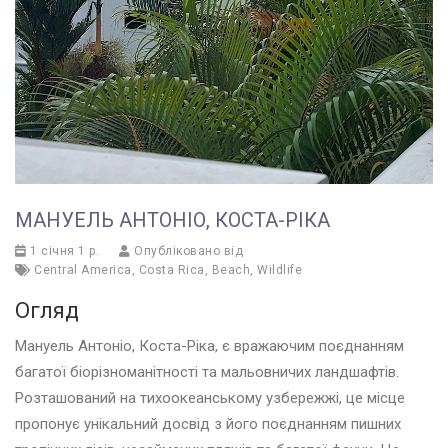
МАНУЕЛЬ АНТОНІО, КОСТА-РІКА
1 січня 1 р.
Опубліковано від
Central America
,
Costa Rica
,
Beach
,
Wildlife
Огляд
Мануель Антоніо, Коста-Ріка, є вражаючим поєднанням
багатої біорізноманітності та мальовничих ландшафтів.
Розташований на тихоокеанському узбережжі, це місце
пропонує унікальний досвід з його поєднанням пишних