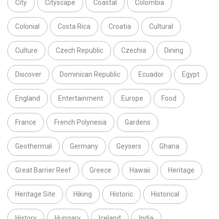
City
Cityscape
Coastal
Colombia
Colonial
Costa Rica
Croatia
Cultural
Culture
Czech Republic
Czechia
Dining
Discover
Dominican Republic
Ecuador
Egypt
England
Entertainment
Europe
Food
France
French Polynesia
Gardens
Geothermal
Germany
Geysers
Ghana
Great Barrier Reef
Greece
Hawaii
Heritage
Heritage Site
Hiking
Historic
Historical
History
Hungary
Iceland
India