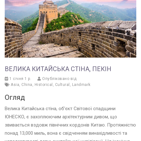
ВЕЛИКА КИТАЙСЬКА СТІНА, ПЕКІН
1 січня 1 р.
Опубліковано від
Asia
,
China
,
Historical
,
Cultural
,
Landmark
Огляд
Велика Китайська стіна, об’єкт Світової спадщини
ЮНЕСКО, є захоплюючим архітектурним дивом, що
звивається вздовж північних кордонів Китаю. Протяжністю
понад 13,000 миль, вона є свідченням винахідливості та