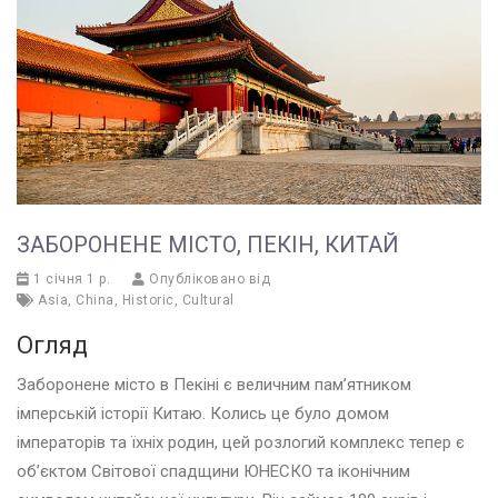
ЗАБОРОНЕНЕ МІСТО, ПЕКІН, КИТАЙ
1 січня 1 р.
Опубліковано від
Asia
,
China
,
Historic
,
Cultural
Огляд
Заборонене місто в Пекіні є величним пам’ятником
імперській історії Китаю. Колись це було домом
імператорів та їхніх родин, цей розлогий комплекс тепер є
об’єктом Світової спадщини ЮНЕСКО та іконічним