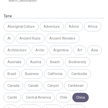
Warm_destination
Теги
Aboriginal Culture
Adventure
Advice
Africa
AI
Ancient Ruins
Ancient Wonders
Architecture
Arctic
Argentina
Art
Asia
Australia
Austria
Beach
Biodiversity
Brazil
Business
California
Cambodia
Canada
Canals
Canyon
Caribbean
Castle
Central America
Chile
China