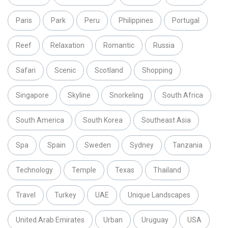
Paris
Park
Peru
Philippines
Portugal
Reef
Relaxation
Romantic
Russia
Safari
Scenic
Scotland
Shopping
Singapore
Skyline
Snorkeling
South Africa
South America
South Korea
Southeast Asia
Spa
Spain
Sweden
Sydney
Tanzania
Technology
Temple
Texas
Thailand
Travel
Turkey
UAE
Unique Landscapes
United Arab Emirates
Urban
Uruguay
USA