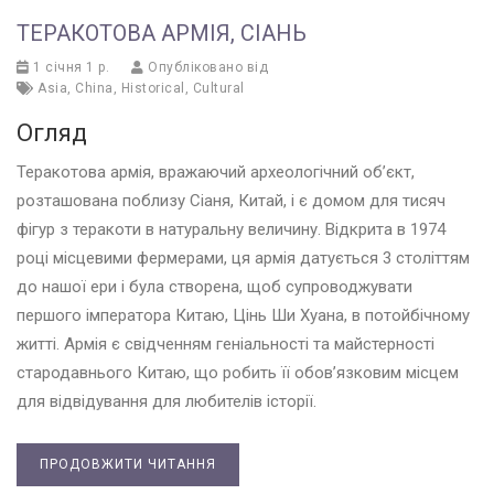
ТЕРАКОТОВА АРМІЯ, СІАНЬ
1 січня 1 р.
Опубліковано від
Asia
,
China
,
Historical
,
Cultural
Огляд
Теракотова армія, вражаючий археологічний об’єкт,
розташована поблизу Сіаня, Китай, і є домом для тисяч
фігур з теракоти в натуральну величину. Відкрита в 1974
році місцевими фермерами, ця армія датується 3 століттям
до нашої ери і була створена, щоб супроводжувати
першого імператора Китаю, Цінь Ши Хуана, в потойбічному
житті. Армія є свідченням геніальності та майстерності
стародавнього Китаю, що робить її обов’язковим місцем
для відвідування для любителів історії.
ПРОДОВЖИТИ ЧИТАННЯ