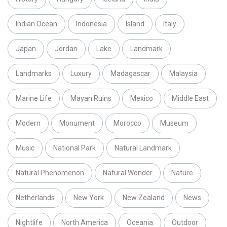
Indian Ocean
Indonesia
Island
Italy
Japan
Jordan
Lake
Landmark
Landmarks
Luxury
Madagascar
Malaysia
Marine Life
Mayan Ruins
Mexico
Middle East
Modern
Monument
Morocco
Museum
Music
National Park
Natural Landmark
Natural Phenomenon
Natural Wonder
Nature
Netherlands
New York
New Zealand
News
Nightlife
North America
Oceania
Outdoor