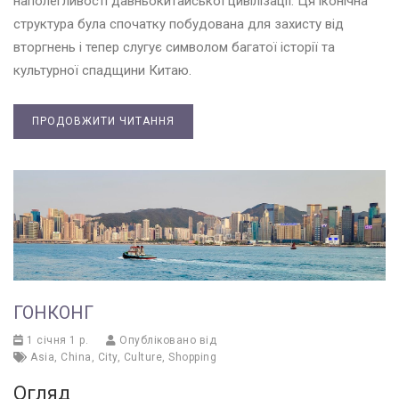
наполегливості давньокитайської цивілізації. Ця іконічна
структура була спочатку побудована для захисту від
вторгнень і тепер слугує символом багатої історії та
культурної спадщини Китаю.
ПРОДОВЖИТИ ЧИТАННЯ
ГОНКОНГ
1 січня 1 р.
Опубліковано від
Asia
,
China
,
City
,
Culture
,
Shopping
Огляд