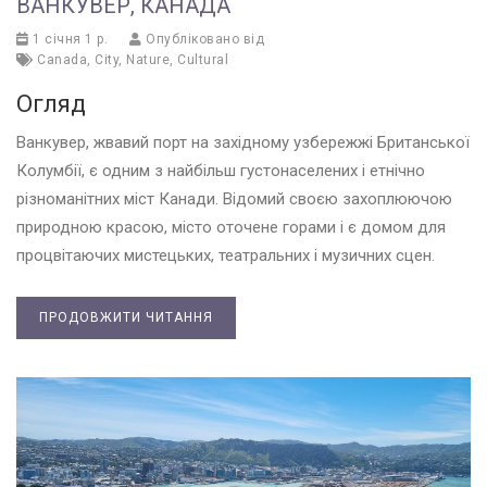
ВАНКУВЕР, КАНАДА
1 січня 1 р.
Опубліковано від
Canada
,
City
,
Nature
,
Cultural
Огляд
Ванкувер, жвавий порт на західному узбережжі Британської
Колумбії, є одним з найбільш густонаселених і етнічно
різноманітних міст Канади. Відомий своєю захоплюючою
природною красою, місто оточене горами і є домом для
процвітаючих мистецьких, театральних і музичних сцен.
ПРОДОВЖИТИ ЧИТАННЯ