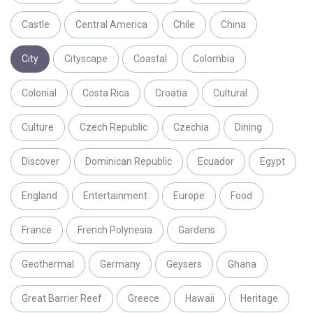
Castle
Central America
Chile
China
City
Cityscape
Coastal
Colombia
Colonial
Costa Rica
Croatia
Cultural
Culture
Czech Republic
Czechia
Dining
Discover
Dominican Republic
Ecuador
Egypt
England
Entertainment
Europe
Food
France
French Polynesia
Gardens
Geothermal
Germany
Geysers
Ghana
Great Barrier Reef
Greece
Hawaii
Heritage