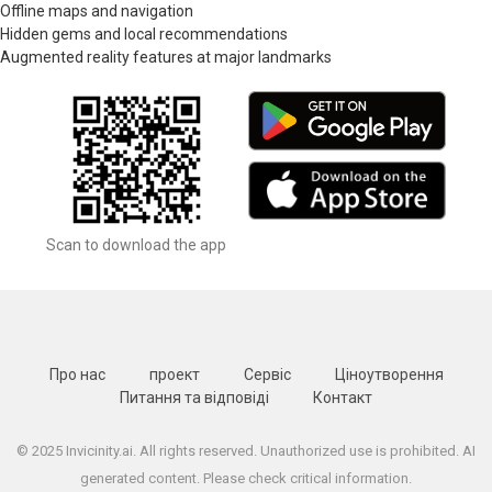
Offline maps and navigation
Hidden gems and local recommendations
Augmented reality features at major landmarks
Scan to download the app
Про нас
проект
Сервіс
Ціноутворення
Питання та відповіді
Контакт
© 2025 Invicinity.ai. All rights reserved. Unauthorized use is prohibited. AI
generated content. Please check critical information.