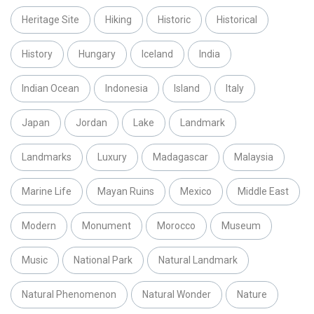
Heritage Site
Hiking
Historic
Historical
History
Hungary
Iceland
India
Indian Ocean
Indonesia
Island
Italy
Japan
Jordan
Lake
Landmark
Landmarks
Luxury
Madagascar
Malaysia
Marine Life
Mayan Ruins
Mexico
Middle East
Modern
Monument
Morocco
Museum
Music
National Park
Natural Landmark
Natural Phenomenon
Natural Wonder
Nature