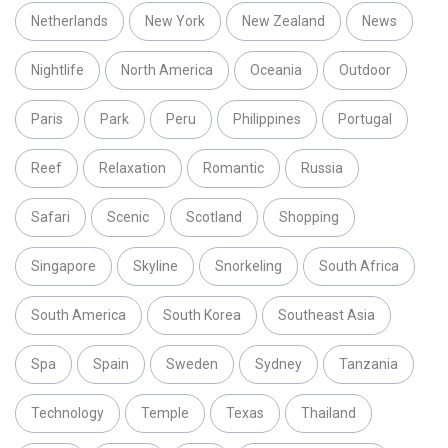
Netherlands
New York
New Zealand
News
Nightlife
North America
Oceania
Outdoor
Paris
Park
Peru
Philippines
Portugal
Reef
Relaxation
Romantic
Russia
Safari
Scenic
Scotland
Shopping
Singapore
Skyline
Snorkeling
South Africa
South America
South Korea
Southeast Asia
Spa
Spain
Sweden
Sydney
Tanzania
Technology
Temple
Texas
Thailand