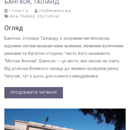
БАНГКОК, ТАЇЛАНД
1 січня 1 р.
Опубліковано від
Asia
,
Thailand
,
City
,
Cultural
Огляд
Бангкок, столиця Таїланду, є яскравим мегаполісом,
відомим своїми вражаючими храмами, жвавими вуличними
ринками та багатою історією. Часто його називають
“Містом Ангелів”, Бангкок — це місто, яке ніколи не спить.
Від розкоші Великого палацу до жвавих провулків ринку
Чатучак, тут є щось для кожного мандрівника.
ПРОДОВЖИТИ ЧИТАННЯ