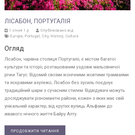
ЛІСАБОН, ПОРТУГАЛІЯ
1 січня 1 р.
Опубліковано від
Europe
,
Portugal
,
City
,
History
,
Culture
Огляд
Лісабон, чарівна столиця Португалії, є містом багатої
культури та історії, розташованим уздовж мальовничої
річки Тагус. Відомий своїми іконічними жовтими трамваями
та яскравими азулежо, Лісабон без зусиль поєднує
традиційний шарм з сучасним стилем. Відвідувачі можуть
досліджувати різноманітні райони, кожен з яких має свій
унікальний характер, від крутих вулиць Альфами до
жвавого нічного життя Байру Алту.
ПРОДОВЖИТИ ЧИТАННЯ