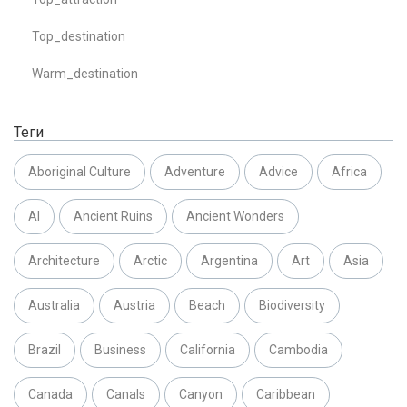
Top_destination
Warm_destination
Теги
Aboriginal Culture
Adventure
Advice
Africa
AI
Ancient Ruins
Ancient Wonders
Architecture
Arctic
Argentina
Art
Asia
Australia
Austria
Beach
Biodiversity
Brazil
Business
California
Cambodia
Canada
Canals
Canyon
Caribbean