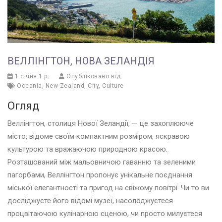
ВЕЛЛІНГТОН, НОВА ЗЕЛАНДІЯ
1 січня 1 р.
Опубліковано від
Oceania
,
New Zealand
,
City
,
Culture
Огляд
Веллінгтон, столиця Нової Зеландії, — це захоплююче
місто, відоме своїм компактним розміром, яскравою
культурою та вражаючою природною красою.
Розташований між мальовничою гаванню та зеленими
пагорбами, Веллінгтон пропонує унікальне поєднання
міської елегантності та пригод на свіжому повітрі. Чи то ви
досліджуєте його відомі музеї, насолоджуєтеся
процвітаючою кулінарною сценою, чи просто милуєтеся