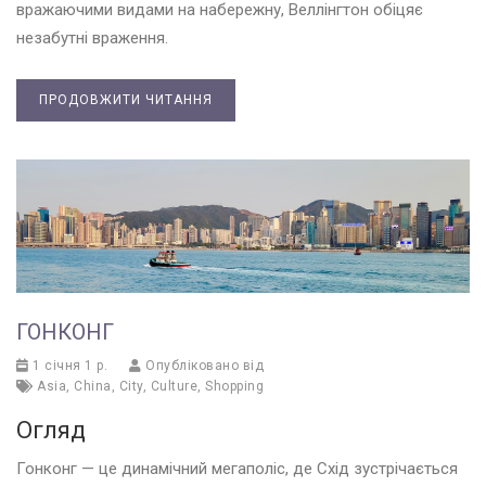
вражаючими видами на набережну, Веллінгтон обіцяє
незабутні враження.
ПРОДОВЖИТИ ЧИТАННЯ
ГОНКОНГ
1 січня 1 р.
Опубліковано від
Asia
,
China
,
City
,
Culture
,
Shopping
Огляд
Гонконг — це динамічний мегаполіс, де Схід зустрічається