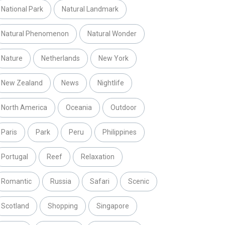
National Park
Natural Landmark
Natural Phenomenon
Natural Wonder
Nature
Netherlands
New York
New Zealand
News
Nightlife
North America
Oceania
Outdoor
Paris
Park
Peru
Philippines
Portugal
Reef
Relaxation
Romantic
Russia
Safari
Scenic
Scotland
Shopping
Singapore