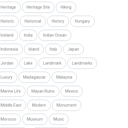
Heritage
Heritage Site
Hiking
Historic
Historical
History
Hungary
Iceland
India
Indian Ocean
Indonesia
Island
Italy
Japan
Jordan
Lake
Landmark
Landmarks
Luxury
Madagascar
Malaysia
Marine Life
Mayan Ruins
Mexico
Middle East
Modern
Monument
Morocco
Museum
Music