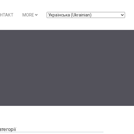
НТАКТ
MORE
атегорії