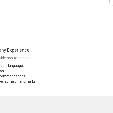
any Experience
ide app to access:
tiple languages
ion
recommendations
res at major landmarks