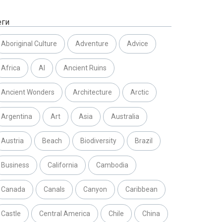
еги
Aboriginal Culture
Adventure
Advice
Africa
AI
Ancient Ruins
Ancient Wonders
Architecture
Arctic
Argentina
Art
Asia
Australia
Austria
Beach
Biodiversity
Brazil
Business
California
Cambodia
Canada
Canals
Canyon
Caribbean
Castle
Central America
Chile
China