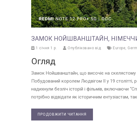
ЗАМОК НОЙШВАНШТАЙН, НІМЕЧЧ
1 січня 1 р.
Опубліковано від
Europe
,
Germ
Огляд
Замок Нойшванштайн, що височіє на скелястому паг
Побудований королем Людвігом II у 19 столітті, 
надихнули безліч історій і фільмів, включаючи “С
потрібно відвідати як історичним ентузіастам, так
ПРОДОВЖИТИ ЧИТАННЯ