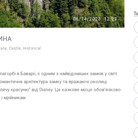
Т
ИНА
any
,
Castle
,
Historical
орбі в Баварії, є одним з найвідоміших замків у світі.
романтична архітектура замку та вражаючі околиці
плячу красуню” від Disney. Це казкове місце обов’язково
 і мрійникам.