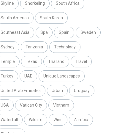
Skyline
Snorkeling
South Africa
South America
South Korea
Southeast Asia
Spa
Spain
Sweden
Sydney
Tanzania
Technology
Temple
Texas
Thailand
Travel
Turkey
UAE
Unique Landscapes
United Arab Emirates
Urban
Uruguay
USA
Vatican City
Vietnam
Waterfall
Wildlife
Wine
Zambia