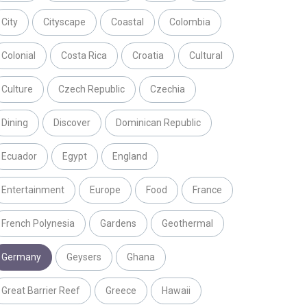
City
Cityscape
Coastal
Colombia
Colonial
Costa Rica
Croatia
Cultural
Culture
Czech Republic
Czechia
Dining
Discover
Dominican Republic
Ecuador
Egypt
England
Entertainment
Europe
Food
France
French Polynesia
Gardens
Geothermal
Germany
Geysers
Ghana
Great Barrier Reef
Greece
Hawaii