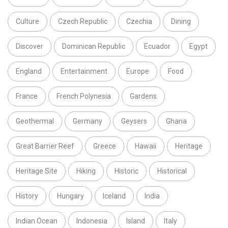
Culture
Czech Republic
Czechia
Dining
Discover
Dominican Republic
Ecuador
Egypt
England
Entertainment
Europe
Food
France
French Polynesia
Gardens
Geothermal
Germany
Geysers
Ghana
Great Barrier Reef
Greece
Hawaii
Heritage
Heritage Site
Hiking
Historic
Historical
History
Hungary
Iceland
India
Indian Ocean
Indonesia
Island
Italy