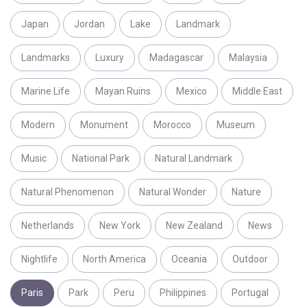
Japan
Jordan
Lake
Landmark
Landmarks
Luxury
Madagascar
Malaysia
Marine Life
Mayan Ruins
Mexico
Middle East
Modern
Monument
Morocco
Museum
Music
National Park
Natural Landmark
Natural Phenomenon
Natural Wonder
Nature
Netherlands
New York
New Zealand
News
Nightlife
North America
Oceania
Outdoor
Paris
Park
Peru
Philippines
Portugal