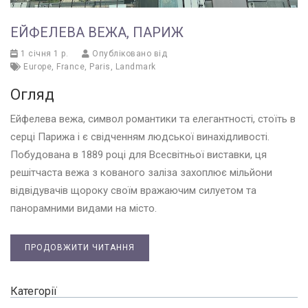
ЕЙФЕЛЕВА ВЕЖА, ПАРИЖ
1 січня 1 р.
Опубліковано від
Europe
,
France
,
Paris
,
Landmark
Огляд
Ейфелева вежа, символ романтики та елегантності, стоїть в
серці Парижа і є свідченням людської винахідливості.
Побудована в 1889 році для Всесвітньої виставки, ця
решітчаста вежа з кованого заліза захоплює мільйони
відвідувачів щороку своїм вражаючим силуетом та
панорамними видами на місто.
ПРОДОВЖИТИ ЧИТАННЯ
Категорії