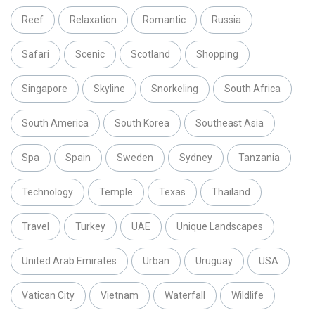
Reef
Relaxation
Romantic
Russia
Safari
Scenic
Scotland
Shopping
Singapore
Skyline
Snorkeling
South Africa
South America
South Korea
Southeast Asia
Spa
Spain
Sweden
Sydney
Tanzania
Technology
Temple
Texas
Thailand
Travel
Turkey
UAE
Unique Landscapes
United Arab Emirates
Urban
Uruguay
USA
Vatican City
Vietnam
Waterfall
Wildlife