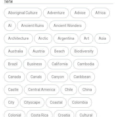
Теги
Aboriginal Culture
Adventure
Advice
Africa
AI
Ancient Ruins
Ancient Wonders
Architecture
Arctic
Argentina
Art
Asia
Australia
Austria
Beach
Biodiversity
Brazil
Business
California
Cambodia
Canada
Canals
Canyon
Caribbean
Castle
Central America
Chile
China
City
Cityscape
Coastal
Colombia
Colonial
Costa Rica
Croatia
Cultural