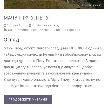
МАЧУ-ПІКЧУ, ПЕРУ
1 січня 1 р.
Опубліковано від
South America
,
Peru
,
Ancient Ruins
,
Heritage Site
Огляд
Мачу-Пікчу, об’єкт Світової спадщини ЮНЕСКО, є одним з
найвідоміших символів Імперії Інків і обов’язковим місцем
для відвідування в Перу. Розташована високо в Андах, ця
давня цитадель пропонує погляд у минуле з її добре
збереженими руїнами та захоплюючими краєвидами.
Відвідувачі часто описують Мачу-Пікчу як місце містичної
краси, де історія та природа безшовно поєднуються.
ПРОДОВЖИТИ ЧИТАННЯ