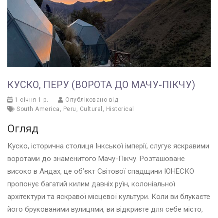
КУСКО, ПЕРУ (ВОРОТА ДО МАЧУ-ПІКЧУ)
1 січня 1 р.
Опубліковано від
South America
,
Peru
,
Cultural
,
Historical
Огляд
Куско, історична столиця Інкської імперії, слугує яскравими
воротами до знаменитого Мачу-Пікчу. Розташоване
високо в Андах, це об’єкт Світової спадщини ЮНЕСКО
пропонує багатий килим давніх руїн, колоніальної
архітектури та яскравої місцевої культури. Коли ви блукаєте
його брукованими вулицями, ви відкриєте для себе місто,