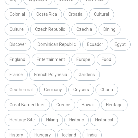
Colonial
Costa Rica
Croatia
Cultural
Culture
Czech Republic
Czechia
Dining
Discover
Dominican Republic
Ecuador
Egypt
England
Entertainment
Europe
Food
France
French Polynesia
Gardens
Geothermal
Germany
Geysers
Ghana
Great Barrier Reef
Greece
Hawaii
Heritage
Heritage Site
Hiking
Historic
Historical
History
Hungary
Iceland
India