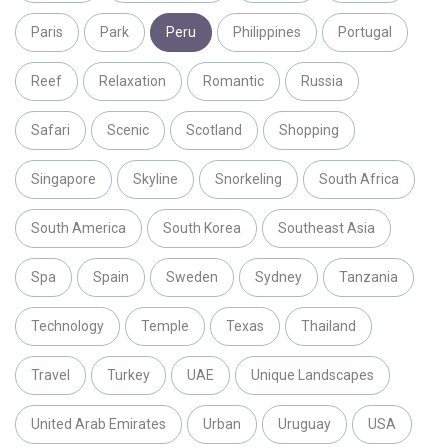
Paris
Park
Peru
Philippines
Portugal
Reef
Relaxation
Romantic
Russia
Safari
Scenic
Scotland
Shopping
Singapore
Skyline
Snorkeling
South Africa
South America
South Korea
Southeast Asia
Spa
Spain
Sweden
Sydney
Tanzania
Technology
Temple
Texas
Thailand
Travel
Turkey
UAE
Unique Landscapes
United Arab Emirates
Urban
Uruguay
USA