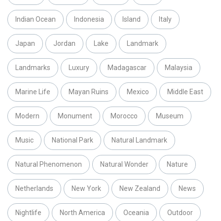
Indian Ocean
Indonesia
Island
Italy
Japan
Jordan
Lake
Landmark
Landmarks
Luxury
Madagascar
Malaysia
Marine Life
Mayan Ruins
Mexico
Middle East
Modern
Monument
Morocco
Museum
Music
National Park
Natural Landmark
Natural Phenomenon
Natural Wonder
Nature
Netherlands
New York
New Zealand
News
Nightlife
North America
Oceania
Outdoor