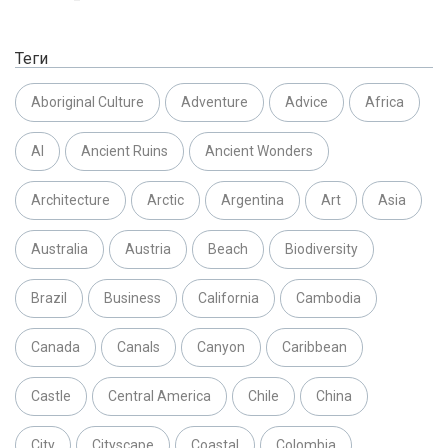
Теги
Aboriginal Culture
Adventure
Advice
Africa
AI
Ancient Ruins
Ancient Wonders
Architecture
Arctic
Argentina
Art
Asia
Australia
Austria
Beach
Biodiversity
Brazil
Business
California
Cambodia
Canada
Canals
Canyon
Caribbean
Castle
Central America
Chile
China
City
Cityscape
Coastal
Colombia