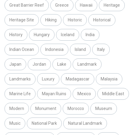
Great Barrier Reef
Greece
Hawaii
Heritage
Heritage Site
Hiking
Historic
Historical
History
Hungary
Iceland
India
Indian Ocean
Indonesia
Island
Italy
Japan
Jordan
Lake
Landmark
Landmarks
Luxury
Madagascar
Malaysia
Marine Life
Mayan Ruins
Mexico
Middle East
Modern
Monument
Morocco
Museum
Music
National Park
Natural Landmark