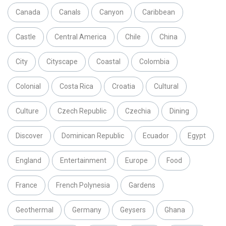
Canada
Canals
Canyon
Caribbean
Castle
Central America
Chile
China
City
Cityscape
Coastal
Colombia
Colonial
Costa Rica
Croatia
Cultural
Culture
Czech Republic
Czechia
Dining
Discover
Dominican Republic
Ecuador
Egypt
England
Entertainment
Europe
Food
France
French Polynesia
Gardens
Geothermal
Germany
Geysers
Ghana