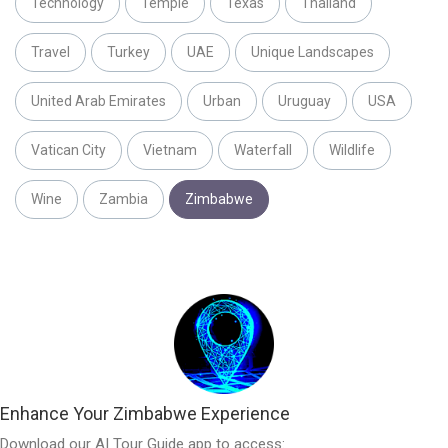
Technology
Temple
Texas
Thailand
Travel
Turkey
UAE
Unique Landscapes
United Arab Emirates
Urban
Uruguay
USA
Vatican City
Vietnam
Waterfall
Wildlife
Wine
Zambia
Zimbabwe
Enhance Your Zimbabwe Experience
Download our AI Tour Guide app to access: