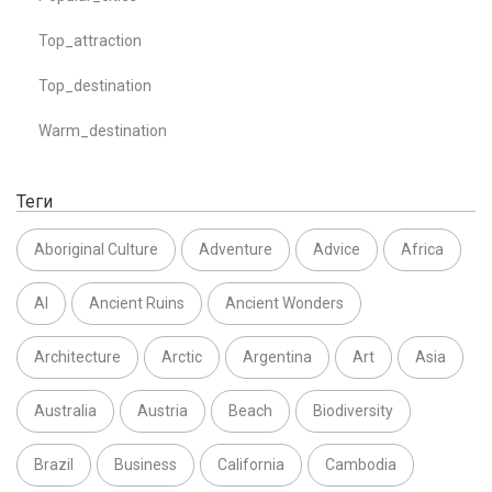
Top_attraction
Top_destination
Warm_destination
Теги
Aboriginal Culture
Adventure
Advice
Africa
AI
Ancient Ruins
Ancient Wonders
Architecture
Arctic
Argentina
Art
Asia
Australia
Austria
Beach
Biodiversity
Brazil
Business
California
Cambodia