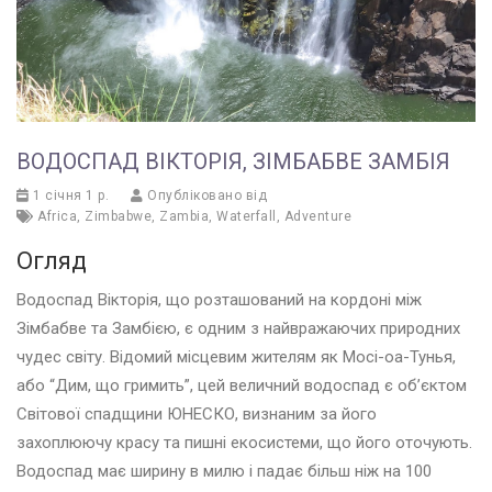
ВОДОСПАД ВІКТОРІЯ, ЗІМБАБВЕ ЗАМБІЯ
1 січня 1 р.
Опубліковано від
Africa
,
Zimbabwe
,
Zambia
,
Waterfall
,
Adventure
Огляд
Водоспад Вікторія, що розташований на кордоні між
Зімбабве та Замбією, є одним з найвражаючих природних
чудес світу. Відомий місцевим жителям як Мосі-оа-Тунья,
або “Дим, що гримить”, цей величний водоспад є об’єктом
Світової спадщини ЮНЕСКО, визнаним за його
захоплюючу красу та пишні екосистеми, що його оточують.
Водоспад має ширину в милю і падає більш ніж на 100