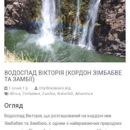
ВОДОСПАД ВІКТОРІЯ (КОРДОН ЗІМБАБВЕ
ТА ЗАМБІЇ)
1 січня 1 р.
Опубліковано від
Africa
,
Zimbabwe
,
Zambia
,
Waterfall
,
Adventure
Огляд
Водоспад Вікторія, що розташований на кордоні між
Зімбабве та Замбією, є одним з найвражаючих природних