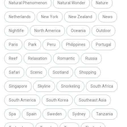
Natural Phenomenon
Natural Wonder
Nature
Netherlands
New York
New Zealand
News
Nightlife
North America
Oceania
Outdoor
Paris
Park
Peru
Philippines
Portugal
Reef
Relaxation
Romantic
Russia
Safari
Scenic
Scotland
Shopping
Singapore
Skyline
Snorkeling
South Africa
South America
South Korea
Southeast Asia
Spa
Spain
Sweden
Sydney
Tanzania