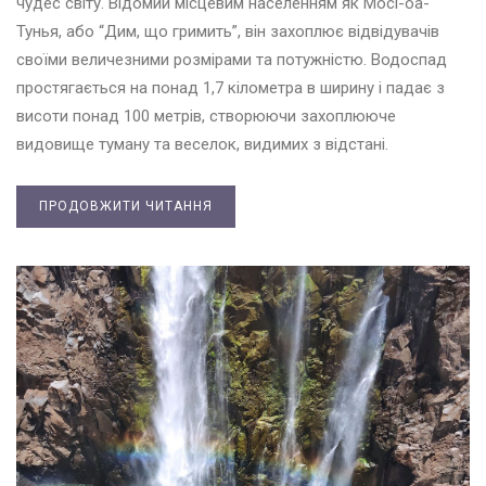
чудес світу. Відомий місцевим населенням як Мосі-оа-
Тунья, або “Дим, що гримить”, він захоплює відвідувачів
своїми величезними розмірами та потужністю. Водоспад
простягається на понад 1,7 кілометра в ширину і падає з
висоти понад 100 метрів, створюючи захоплююче
видовище туману та веселок, видимих з відстані.
ПРОДОВЖИТИ ЧИТАННЯ