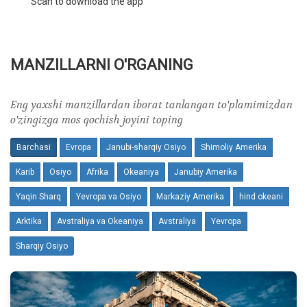
Scan to download the app
MANZILLARNI O'RGANING
Eng yaxshi manzillardan iborat tanlangan to'plamimizdan
o'zingizga mos qochish joyini toping
Barchasi
Evropa
Janubi-sharqiy Osiyo
Shimoliy Amerika
Karib
Osiyo
Afrika
Okeaniya
Janubiy Amerika
Yaqin Sharq
Yevropa va Osiyo
Markaziy Amerika
hind okeani
Arktika
Avstraliya va Okeaniya
Avstraliya
Yevropa
Sharqiy Osiyo