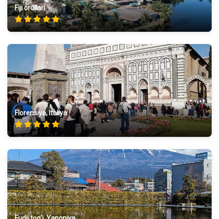
Fiji orollari
Florensiya, Italiya
Fudji tog'i, Yaponiya