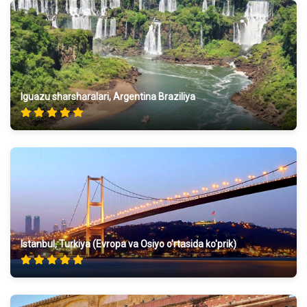
Iguazu sharsharalari, Argentina Braziliya
Istanbul, Turkiya (Evropa va Osiyo o'rtasida ko'prik)