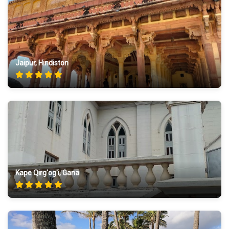
Jaipur, Hindiston
Kape Qirg'og'i, Gana