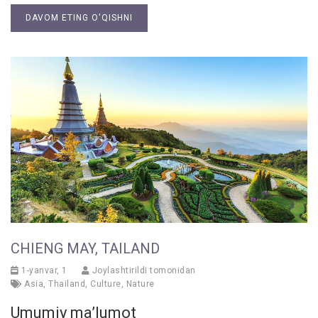
DAVOM ETING O'QISHNI
CHIENG MAY, TAILAND
1-yanvar, 1
Joylashtirildi tomonidan
Asia
,
Thailand
,
Culture
,
Nature
Umumiy ma’lumot