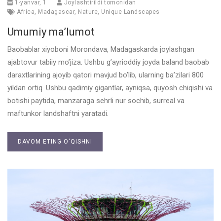
1-yanvar, 1
Joylashtirildi tomonidan
Africa
,
Madagascar
,
Nature
,
Unique Landscapes
Umumiy ma’lumot
Baobablar xiyoboni Morondava, Madagaskarda joylashgan
ajabtovur tabiiy mo’jiza. Ushbu g’ayrioddiy joyda baland baobab
daraxtlarining ajoyib qatori mavjud bo’lib, ularning ba’zilari 800
yildan ortiq. Ushbu qadimiy gigantlar, ayniqsa, quyosh chiqishi va
botishi paytida, manzaraga sehrli nur sochib, surreal va
maftunkor landshaftni yaratadi.
DAVOM ETING O'QISHNI