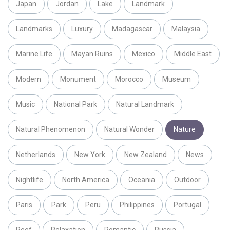
Japan
Jordan
Lake
Landmark
Landmarks
Luxury
Madagascar
Malaysia
Marine Life
Mayan Ruins
Mexico
Middle East
Modern
Monument
Morocco
Museum
Music
National Park
Natural Landmark
Natural Phenomenon
Natural Wonder
Nature
Netherlands
New York
New Zealand
News
Nightlife
North America
Oceania
Outdoor
Paris
Park
Peru
Philippines
Portugal