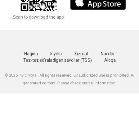
Scan to download the app
Haqida
loyiha
Xizmat
Narxlar
Tez-tez so'raladigan savollar (TSS)
Aloqa
© 2025 Invicinity.ai. All rights reserved. Unauthorized use is prohibited. AI
generated content. Please check critical information.