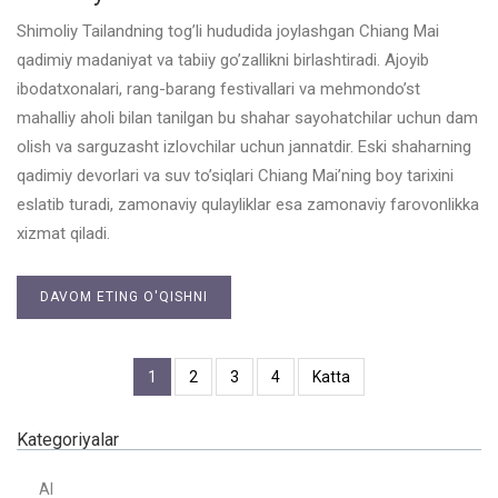
Shimoliy Tailandning tog’li hududida joylashgan Chiang Mai
qadimiy madaniyat va tabiiy go’zallikni birlashtiradi. Ajoyib
ibodatxonalari, rang-barang festivallari va mehmondo’st
mahalliy aholi bilan tanilgan bu shahar sayohatchilar uchun dam
olish va sarguzasht izlovchilar uchun jannatdir. Eski shaharning
qadimiy devorlari va suv to’siqlari Chiang Mai’ning boy tarixini
eslatib turadi, zamonaviy qulayliklar esa zamonaviy farovonlikka
xizmat qiladi.
DAVOM ETING O'QISHNI
1
2
3
4
Katta
Kategoriyalar
AI