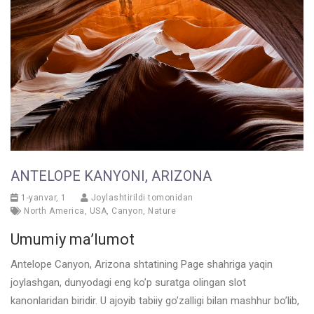
ANTELOPE KANYONI, ARIZONA
1-yanvar, 1
Joylashtirildi tomonidan
North America
,
USA
,
Canyon
,
Nature
Umumiy ma’lumot
Antelope Canyon, Arizona shtatining Page shahriga yaqin
joylashgan, dunyodagi eng ko’p suratga olingan slot
kanonlaridan biridir. U ajoyib tabiiy go’zalligi bilan mashhur bo’lib,