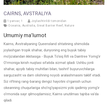
CAIRNS, AVSTRALIYA
1-yanvar, 1
Joylashtirildi tomonidan
Oceania
,
Australia
,
Great Barrier Reef
,
Nature
Umumiy ma’lumot
Kairns, Avstraliyaning Queensland shtatining shimolida
joylashgan tropik shahar, dunyoning eng buyuk tabiiy
mo’jizalaridan ikkitasiga - Buyuk To’siq Rifi va Daintree Yomg’ir
O’rmoniga kirish nuqtasi sifatida xizmat qiladi. Ushbu jonli
shahar, ajoyib tabiiy muhitlari bilan, tashrif buyuruvchilarga
sarguzasht va dam olishning noyob aralashmasini taklif etadi.
Siz riftning rang-barang dengiz hayotini o’rganish uchun
okeanning chuqurlariga sho’ng’iyapsizmi yoki qadimiy yomg’ir
o’rmonida sayr qilmoqdamisiz, Kairns unutilmas tajriba va’da
qiladi.