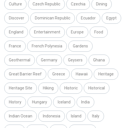
Culture
Czech Republic
Czechia
Dining
Discover
Dominican Republic
Ecuador
Egypt
England
Entertainment
Europe
Food
France
French Polynesia
Gardens
Geothermal
Germany
Geysers
Ghana
Great Barrier Reef
Greece
Hawaii
Heritage
Heritage Site
Hiking
Historic
Historical
History
Hungary
Iceland
India
Indian Ocean
Indonesia
Island
Italy