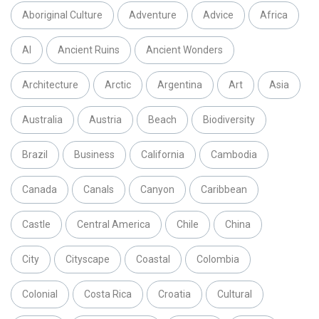
Aboriginal Culture
Adventure
Advice
Africa
AI
Ancient Ruins
Ancient Wonders
Architecture
Arctic
Argentina
Art
Asia
Australia
Austria
Beach
Biodiversity
Brazil
Business
California
Cambodia
Canada
Canals
Canyon
Caribbean
Castle
Central America
Chile
China
City
Cityscape
Coastal
Colombia
Colonial
Costa Rica
Croatia
Cultural