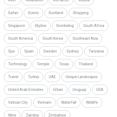
Reef
Relaxation
Romantic
Russia
Safari
Scenic
Scotland
Shopping
Singapore
Skyline
Snorkeling
South Africa
South America
South Korea
Southeast Asia
Spa
Spain
Sweden
Sydney
Tanzania
Technology
Temple
Texas
Thailand
Travel
Turkey
UAE
Unique Landscapes
United Arab Emirates
Urban
Uruguay
USA
Vatican City
Vietnam
Waterfall
Wildlife
Wine
Zambia
Zimbabwe