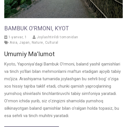
BAMBUK O'RMONI, KYOT
1-yanvar, 1
Joylashtirildi tomonidan
Asia
,
Japan
,
Nature
,
Cultural
Umumiy Ma’lumot
Kyoto, Yaponiya’dagi Bambuk O’rmoni, baland yashil qamishlari
va tinch yo’llari bilan mehmonlarni maftun etadigan ajoyib tabiiy
mo’jiza. Arashiyama tumanida joylashgan bu sehrli bog’ o’ziga
xos hissiy tajriba taklif etadi, chunki qamish yaproqlarining
yumshoq shivirlashi tinchlantiruvchi tabiiy simfoniya yaratadi.
O’rmon ichida yurib, siz o’zingizni shamolda yumshoq
silkinayotgan baland qamishlar bilan o’ralgan holda topasiz, bu
esa sehrli va tinch muhitni yaratadi.