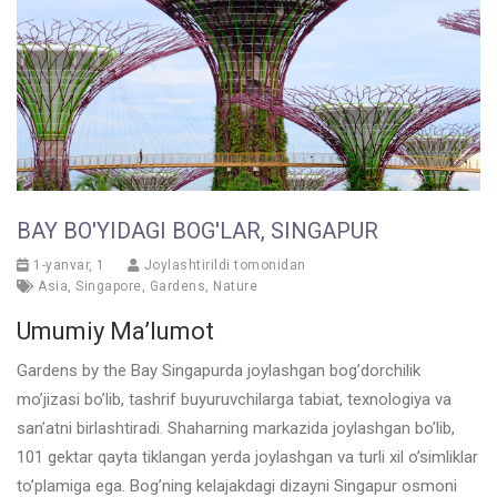
BAY BO'YIDAGI BOG'LAR, SINGAPUR
1-yanvar, 1
Joylashtirildi tomonidan
Asia
,
Singapore
,
Gardens
,
Nature
Umumiy Ma’lumot
Gardens by the Bay Singapurda joylashgan bog’dorchilik
mo’jizasi bo’lib, tashrif buyuruvchilarga tabiat, texnologiya va
san’atni birlashtiradi. Shaharning markazida joylashgan bo’lib,
101 gektar qayta tiklangan yerda joylashgan va turli xil o’simliklar
to’plamiga ega. Bog’ning kelajakdagi dizayni Singapur osmoni