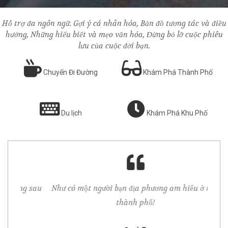
Hỗ trợ đa ngôn ngữ. Gợi ý cá nhân hóa, Bản đồ tương tác và điều
hướng, Những hiểu biết và mẹo văn hóa, Đừng bỏ lỡ cuộc phiêu
lưu của cuộc đời bạn.
Chuyến Đi Đường
Khám Phá Thành Phố
Du lịch
Khám Phá Khu Phố
ng sau
Như có một người bạn địa phương am hiểu ở mỗi
Biế
thành phố!