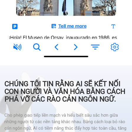
CHÚNG TÔI TIN RẰNG AI SẼ KẾT NỐI
CON NGƯỜI VÀ VĂN HÓA BẰNG CÁCH
PHÁ VỠ CÁC RÀO CẢN NGÔN NGỮ.
Cho phép giao tiếp liền mạch và hiểu biết sâu sắc hơn giữa
những người từ các nền tảng khác nhau. Bằng cách loại bỏ rào
cản ngôn ngữ, AI có tiềm năng thúc đẩy hợp tác toàn cầu, tăng