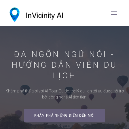
ĐA NGÔN NGỮ NÓI -
HƯỚNG DẪN VIÊN DU
LỊCH
Khám phá thế giới với AI Tour Guide, trợ lý du lịch tối ưu được hỗ trợ
bởi công nghệ AI tiên tiến.
KHÁM PHÁ NHỮNG ĐIỂM ĐẾN MỚI