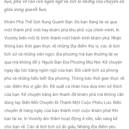
bạn, phá vỡ rào cản ngôn ngữ và tiết lộ những câu chuyện ẩn
giấu xung quanh bạn.
Khám Phá Thế Giới Xung Quanh Bạn. Dù bạn đang lái xe qua
một thành phố mới hay khám phá khu phố của chính mình, In
Vicinity biến mỗi lộ trình thành một hành trình khám phá. Nhận
thông báo thời gian thực về những địa điểm thú vị, các di tích
lịch sử và những viên ngọc địa phương mà bạn thường lái xe
qua mà không để ý. Người Bạn Địa Phương Mọi Nơi. Kể chuyện
ngay lập tức bằng ngôn ngữ của bạn. Bối cảnh lịch sử phong
phú và những hiểu biết địa phương. Thông báo thời gian thực về
các điểm thú vị gần đó. Đề xuất cá nhân hóa dựa trên sở thích
của bạn. Kể chuyện bằng âm thanh để khám phá mà không cần
dùng tay. Biến Mỗi Chuyến Đi Thành Một Cuộc Phiêu Lưu. Biến
chuyến đi hàng ngày của bạn thành một cuộc khám phá! Khi
bạn lái xe, In Vicinity âm thầm hoạt động ở nền, sẵn sàng kể
cho bạn về. Các di tích lịch sử ẩn giấu, Những địa điểm yêu