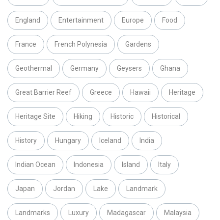
England
Entertainment
Europe
Food
France
French Polynesia
Gardens
Geothermal
Germany
Geysers
Ghana
Great Barrier Reef
Greece
Hawaii
Heritage
Heritage Site
Hiking
Historic
Historical
History
Hungary
Iceland
India
Indian Ocean
Indonesia
Island
Italy
Japan
Jordan
Lake
Landmark
Landmarks
Luxury
Madagascar
Malaysia