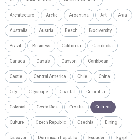
Architecture
Arctic
Argentina
Art
Asia
Australia
Austria
Beach
Biodiversity
Brazil
Business
California
Cambodia
Canada
Canals
Canyon
Caribbean
Castle
Central America
Chile
China
City
Cityscape
Coastal
Colombia
Colonial
Costa Rica
Croatia
Cultural
Culture
Czech Republic
Czechia
Dining
Discover
Dominican Republic
Ecuador
Egypt