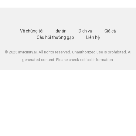
Về chúng tôi
dự án
Dịch vụ
Giá cả
Câu hỏi thường gặp
Liên hệ
© 2025 Invicinity.ai. All rights reserved. Unauthorized use is prohibited. AI
generated content. Please check critical information.