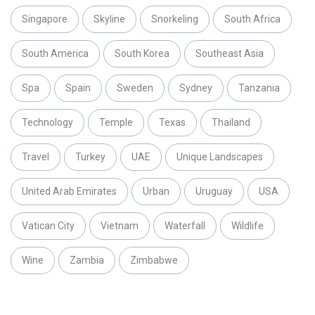
Singapore
Skyline
Snorkeling
South Africa
South America
South Korea
Southeast Asia
Spa
Spain
Sweden
Sydney
Tanzania
Technology
Temple
Texas
Thailand
Travel
Turkey
UAE
Unique Landscapes
United Arab Emirates
Urban
Uruguay
USA
Vatican City
Vietnam
Waterfall
Wildlife
Wine
Zambia
Zimbabwe