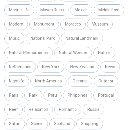
Marine Life
Mayan Ruins
Mexico
Middle East
Modern
Monument
Morocco
Museum
Music
National Park
Natural Landmark
Natural Phenomenon
Natural Wonder
Nature
Netherlands
New York
New Zealand
News
Nightlife
North America
Oceania
Outdoor
Paris
Park
Peru
Philippines
Portugal
Reef
Relaxation
Romantic
Russia
Safari
Scenic
Scotland
Shopping