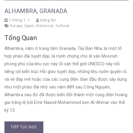
ALHAMBRA, GRANADA
1 tháng 1, 1
Đăng bởi
Europe
,
Spain
,
Historical
,
Cultural
Tổng Quan
Alhambra, nằm ở trung tâm Granada, Tây Ban Nha, là một tổ
hợp pháo đài tuyệt đẹp, là minh chứng cho di sản Moorish
phong phú của khu vực này. Di sản thế giới UNESCO này nổi
tiếng với kiến trúc Hồi giáo tuyệt đẹp, những khu vườn quyến rũ
và vẻ đẹp mê hoặc của các cung điện. Ban đầu được xây dựng
như một pháo đài nhỏ vào năm 889 sau Công Nguyên,
Alhambra sau đó đã được biến đổi thành một cung điện hoàng
gia tráng lệ bởi Emir Nasrid Mohammed ben Al-Ahmar vào thế
kỷ 13.
TIẾP TỤC ĐỌC