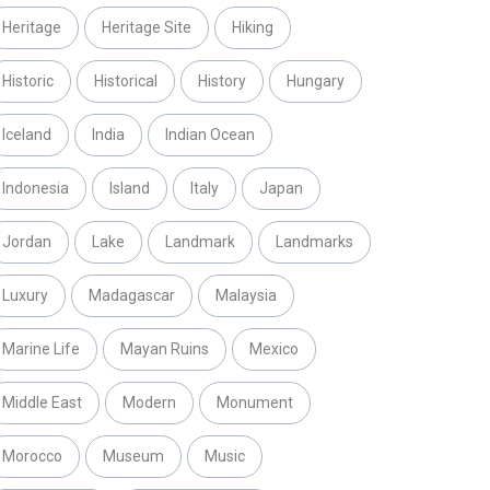
Heritage
Heritage Site
Hiking
Historic
Historical
History
Hungary
Iceland
India
Indian Ocean
Indonesia
Island
Italy
Japan
Jordan
Lake
Landmark
Landmarks
Luxury
Madagascar
Malaysia
Marine Life
Mayan Ruins
Mexico
Middle East
Modern
Monument
Morocco
Museum
Music