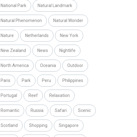
National Park
Natural Landmark
Natural Phenomenon
Natural Wonder
Nature
Netherlands
New York
New Zealand
News
Nightlife
North America
Oceania
Outdoor
Paris
Park
Peru
Philippines
Portugal
Reef
Relaxation
Romantic
Russia
Safari
Scenic
Scotland
Shopping
Singapore