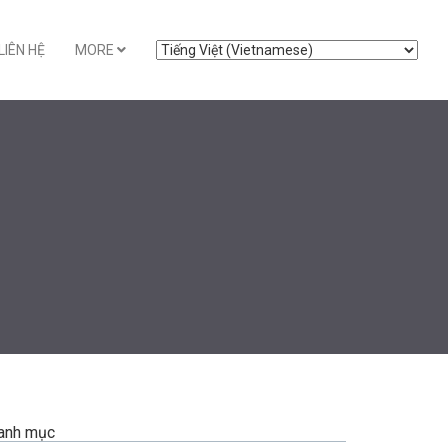
LIÊN HỆ
MORE
anh mục