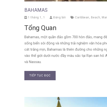
BAHAMAS
1 tháng 1, 1
Đăng bởi
Caribbean
,
Beach
,
Mar
Tổng Quan
Bahamas, một quần đảo gồm 700 hòn đảo, mang đến 
sống biển sôi động và những trải nghiệm văn hóa ph
cát trắng mịn, Bahamas là thiên đường cho những ngư
vào thế giới dưới nước đầy màu sắc tại Rạn san hô 
và Nassau.
TIẾP TỤC ĐỌC