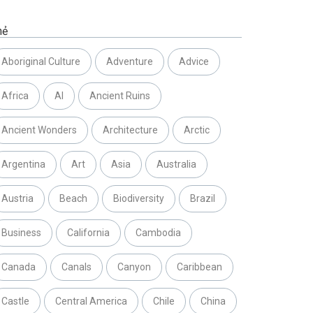
hẻ
Aboriginal Culture
Adventure
Advice
Africa
AI
Ancient Ruins
Ancient Wonders
Architecture
Arctic
Argentina
Art
Asia
Australia
Austria
Beach
Biodiversity
Brazil
Business
California
Cambodia
Canada
Canals
Canyon
Caribbean
Castle
Central America
Chile
China