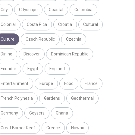
City
Cityscape
Coastal
Colombia
Colonial
Costa Rica
Croatia
Cultural
Culture
Czech Republic
Czechia
Dining
Discover
Dominican Republic
Ecuador
Egypt
England
Entertainment
Europe
Food
France
French Polynesia
Gardens
Geothermal
Germany
Geysers
Ghana
Great Barrier Reef
Greece
Hawaii