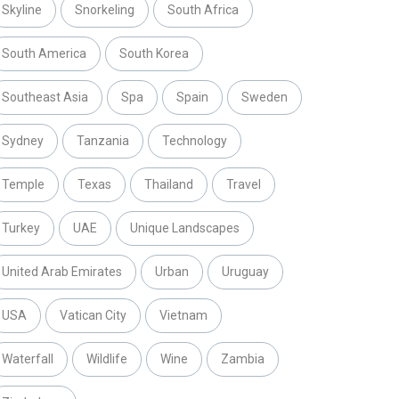
Skyline
Snorkeling
South Africa
South America
South Korea
Southeast Asia
Spa
Spain
Sweden
Sydney
Tanzania
Technology
Temple
Texas
Thailand
Travel
Turkey
UAE
Unique Landscapes
United Arab Emirates
Urban
Uruguay
USA
Vatican City
Vietnam
Waterfall
Wildlife
Wine
Zambia