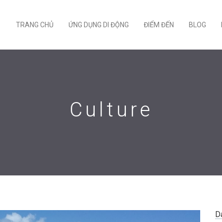
TRANG CHỦ
ỨNG DỤNG DI ĐỘNG
ĐIỂM ĐẾN
BLOG
Culture
D