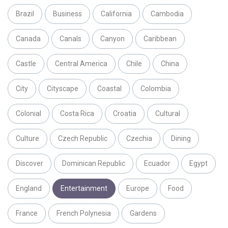
Brazil
Business
California
Cambodia
Canada
Canals
Canyon
Caribbean
Castle
Central America
Chile
China
City
Cityscape
Coastal
Colombia
Colonial
Costa Rica
Croatia
Cultural
Culture
Czech Republic
Czechia
Dining
Discover
Dominican Republic
Ecuador
Egypt
England
Entertainment
Europe
Food
France
French Polynesia
Gardens