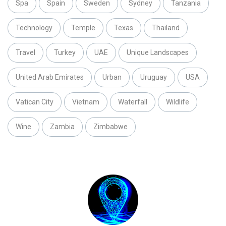
Spa
Spain
Sweden
Sydney
Tanzania
Technology
Temple
Texas
Thailand
Travel
Turkey
UAE
Unique Landscapes
United Arab Emirates
Urban
Uruguay
USA
Vatican City
Vietnam
Waterfall
Wildlife
Wine
Zambia
Zimbabwe