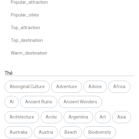
Popular_attraction
Popular_cities
Top_attraction
Top_destination
Warm_destination
Thẻ
Aboriginal Culture
Adventure
Advice
Africa
AI
Ancient Ruins
Ancient Wonders
Architecture
Arctic
Argentina
Art
Asia
Australia
Austria
Beach
Biodiversity