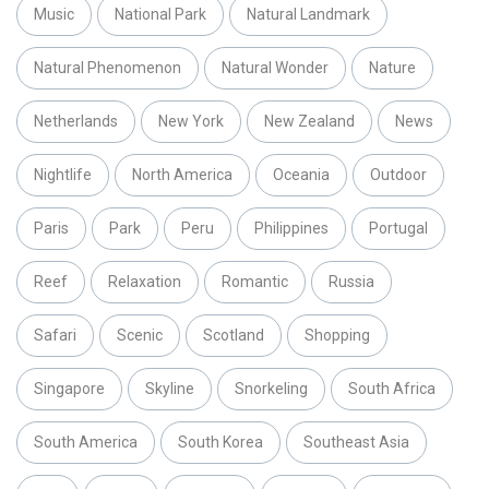
Music
National Park
Natural Landmark
Natural Phenomenon
Natural Wonder
Nature
Netherlands
New York
New Zealand
News
Nightlife
North America
Oceania
Outdoor
Paris
Park
Peru
Philippines
Portugal
Reef
Relaxation
Romantic
Russia
Safari
Scenic
Scotland
Shopping
Singapore
Skyline
Snorkeling
South Africa
South America
South Korea
Southeast Asia