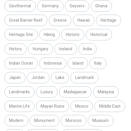
Geothermal
Germany
Geysers
Ghana
Great Barrier Reef
Greece
Hawaii
Heritage
Heritage Site
Hiking
Historic
Historical
History
Hungary
Iceland
India
Indian Ocean
Indonesia
Island
Italy
Japan
Jordan
Lake
Landmark
Landmarks
Luxury
Madagascar
Malaysia
Marine Life
Mayan Ruins
Mexico
Middle East
Modern
Monument
Morocco
Museum